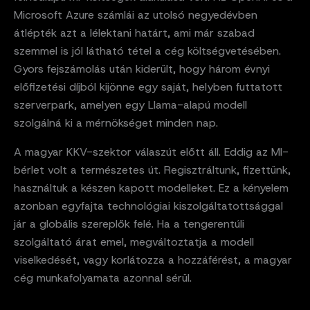
Microsoft Azure számlái az utolsó negyedévben
átlépték azt a lélektani határt, ami már szabad
szemmel is jól látható tétel a cég költségvetésében.
Gyors fejszámolás után kiderült, hogy három évnyi
előfizetési díjból kijönne egy saját, helyben futtatott
szerverpark, amelyen egy Llama-alapú modell
szolgálná ki a mérnökséget minden nap.
A magyar KKV-szektor válaszút előtt áll. Eddig az MI-
bérlet volt a természetes út. Regisztráltunk, fizettünk,
használtuk a készen kapott modelleket. Ez a kényelem
azonban egyfajta technológiai kiszolgáltatottsággal
jár a globális szereplők felé. Ha a tengerentúli
szolgáltató árat emel, megváltoztatja a modell
viselkedését, vagy korlátozza a hozzáférést, a magyar
cég munkafolyamata azonnal sérül.