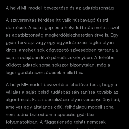
A helyi MI-modell bevezetése és az adatbiztonság
A szuverenitás kérdése itt válik húsbavágó üzleti
döntéssé. A saját gép és a helyi futtatás mellett szól
az adatbiztonság megkérdőjelezhetetlen érve is. Egy
gyári tervrajz vagy egy egyedi árazási logika olyan
kincs, amelyet sok cégvezető szívesebben tartana a
saját irodájában lévő páncélszekrényben. A felhőbe
küldött adatok sorsa sokszor bizonytalan, még a
legszigorúbb szerződések mellett is.
A helyi MI-modell bevezetése lehetővé teszi, hogy a
vállalat a saját belső tudásbázisán tanítsa tovább az
algoritmust. Ez a specializáció olyan versenyelőnyt ad,
amelyet egy általános célú, felhőalapú modell soha
nem tudna biztosítani a speciális gyártási
folyamatokban. A függetlenség tehát nemcsak