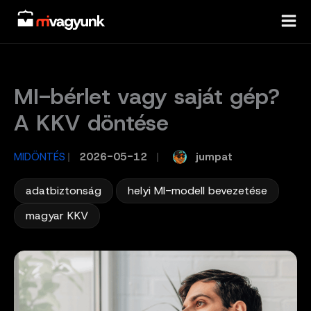
Skip
to
content
MI-bérlet vagy saját gép?
A KKV döntése
jumpat
MIDÖNTÉS
/
2026-05-12
/
,
,
adatbiztonság
helyi MI-modell bevezetése
magyar KKV