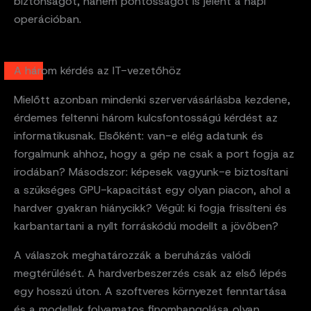
biztonságot, hanem pontosságot is jelent a napi
operációban.
A három kérdés az IT-vezetőhöz
Mielőtt azonban mindenki szervervásárlásba kezdene,
érdemes feltenni három kulcsfontosságú kérdést az
informatikusnak. Elsőként: van-e elég adatunk és
forgalmunk ahhoz, hogy a gép ne csak a port fogja az
irodában? Másodszor: képesek vagyunk-e biztosítani
a szükséges GPU-kapacitást egy olyan piacon, ahol a
hardver gyakran hiánycikk? Végül: ki fogja frissíteni és
karbantartani a nyílt forráskódú modellt a jövőben?
A válaszok meghatározzák a beruházás valódi
megtérülését. A hardverbeszerzés csak az első lépés
egy hosszú úton. A szoftveres környezet fenntartása
és a modellek folyamatos finomhangolása olyan