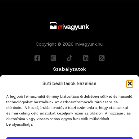
Copyright © 2026 mivagyunk.hu.
Szabályzatok
Általános Felhasználási Feltételek
Süti beállítások kezelése
A legjobb felhasználói élmény biztosítása érdekében sütiket és hasonló
Adatkezelési Tájékoztató
technológiákat használunk az eszközinformációk tárolására és
elérésére. A hozzájárulás lehetővé teszi számunkra, hogy statisztikai
és marketing célú adatokat kezeljünk ezen az oldalon. A hozzájárulás
Impresszum
elutasítása vagy visszavonása egyes funkciók működését
befolyásolhatja.
Cookie Policy (EU)