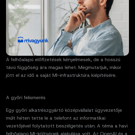
A felhőalapú előfizetések kényelmesek, de a hosszú
távú függőség ára magas lehet. Megmutatjuk, mikor
jött el az idő a saját MI-infrastruktúra kiépítésére.
A győri felismerés
Egy győri alkatrészgyártó középvállalat ügyvezetője
múlt héten tette le a telefont az informatikai
vezetőjével folytatott beszélgetés után. A téma a havi
felhőalapú MI-költségek alakulása volt. Az OpenAI és a