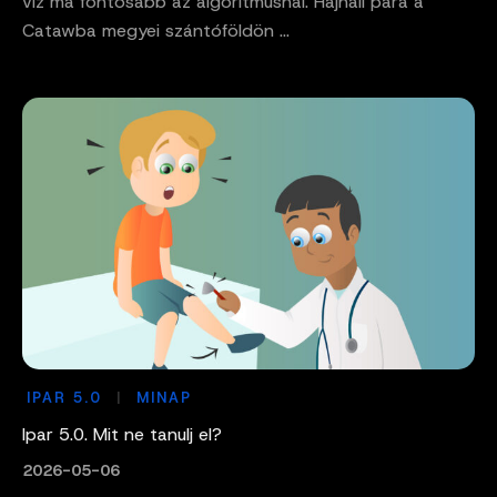
víz ma fontosabb az algoritmusnál. Hajnali pára a
Catawba megyei szántóföldön ...
IPAR 5.0
MINAP
Ipar 5.0. Mit ne tanulj el?
2026-05-06