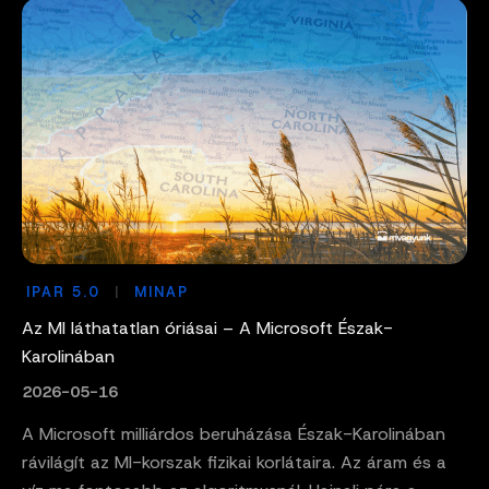
IPAR 5.0
MINAP
Az MI láthatatlan óriásai – A Microsoft Észak-
Karolinában
2026-05-16
A Microsoft milliárdos beruházása Észak-Karolinában
rávilágít az MI-korszak fizikai korlátaira. Az áram és a