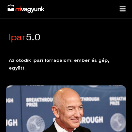
Skip
to
content
Ipar
5.0
Az ötödik ipari forradalom: ember és gép,
együtt.