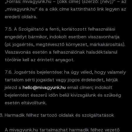
„Forrás: mivagyunk.hu – [cikk címe] (szerző: [név])” – az
„mivagyunk.hu” és a cikk címe kattintható link legyen az
eredeti oldalra.
7.5. A Szolgáltató a fenti, korlátozott felhasználási
engedélyt bármikor, indokolt esetben visszavonhatja
(pl. jogsértés, megtévesztő környezet, márkakárosítás).
Visszavonás esetén a felhasználónak haladéktalanul
törölnie kell az érintett anyagot.
7.6. Jog­sértés bejelentése: ha úgy véled, hogy valamely
tartalom sérti jogaidat vagy jogos érdekedet, kérjük
jelezd a
hello@mivagyunk.hu
email címen; indokolt
bejelentést ésszerű időn belül kivizsgálunk és szükség
esetén eltávolítunk.
Harmadik félhez tartozó oldalak és szolgáltatások
A mivagyunk.hu tartalmazhat harmadik félhez vezető