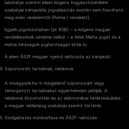
lakóhelye szerinti állam kógens fogyasztóvédelmi
szabályai irányadók; jogválasztás esetén sem fosztható
meg ezen védelemtől (Róma I. rendelet).
Egyéb jogviszonyban (pl. B2B) – a kógens magyar
rendelkezések sérelme nélkül – a felek Málta jogát és a
máltai bíróságok joghatóságát kötik ki.
A jelen ÁSZF magyar nyelvű változata az irányadó.
Szponzorált tartalmak, reklámok
A mivagyunk.hu-n megjelenő szponzorált vagy
támogatott tartalmakat egyértelműen jelöljük. A
reklámok közzététele és az elektronikus hirdetésküldés
a magyar reklámjog szabályai szerint történik.
Szolgáltatás módosítása és ÁSZF-változás