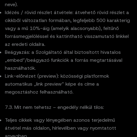
neve).
Idézés / rövid részlet átvétele: átvehető rövid részlet a
cikkből változatlan formában, legfeljebb 500 karakterig
vagy a mű 10%-áig (amelyik alacsonyabb), feltűnő
forrásmegjelöléssel és kattintható visszamutató linkkel
az eredeti oldalra.
Beágyazás: a Szolgáltató által biztosított hivatalos
„embed”/beágyazó funkciók a forrás megtartásával
használhatók.
Link-előnézet (preview): közösségi platformok
automatikus „link preview” képe és címe a
megosztáshoz felhasználható.
7.3. Mit nem tehetsz – engedély nélkül tilos:
Teljes cikkek vagy lényegében azonos terjedelmű
átvétel más oldalon, hírlevélben vagy nyomtatott
anyagban.