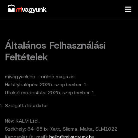
Skip
to
content
Általános Felhasználási
Feltételek
mivagyunk.hu – online magazin
Hatálybalépés: 2025. szeptember 1.
Utolsó módosítás: 2025. szeptember 1.
Szolgáltató adatai
Név: KALM Ltd.,
Székhely: 64-65 ix-Xatt, Sliema, Malta, SLM1022
Kapcsolat (e-mail):
hello@mivagyunk.hu