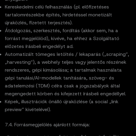
Kereskedelmi célú felhasználás (pl. előfizetéses
tartalomrészekbe építés, hirdetéssel monetizált
újraközlés, fizetett terjesztés).
Átdolgozás, szerkesztés, fordítás (akkor sem, ha a
forrást megjelölöd), kivéve, ha ehhez a Szolgáltató
előzetes írásbeli engedélyt ad.
Automatizált tömeges letöltés / lekaparás („scraping”,
„harvesting”), a webhely teljes vagy jelentős részének
rendszeres, gépi kimásolása; a tartalmak használata
gépi tanulási/AI-modellek tanítására, szöveg- és
adatelemzési (TDM) célra csak a jogszabályok által
megengedett körben és kifejezett írásbeli engedéllyel.
Képek, illusztrációk önálló újraközlése (a social „link
preview” kivételével).
7.4. Forrásmegjelölés ajánlott formája: