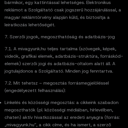
bármikor, egy kattintással lehetséges. Elektronikus
reklámot a Szolgáltató csak jogszerű hozzájárulással, a
magyar reklámtörvény alapján küld, és biztosítja a
leiratkozás lehetőségét.
7. Szerzői jogok, megoszthatóság és adatbázis-jog
7.1. A mivagyunk.hu teljes tartalma (szövegek, képek,
videók, grafikai elemek, adatbázis-struktúra, forráskód-
elemek) szerzői jogi és adatbázis-oltalom alatt áll. A
jogtulajdonos a Szolgáltató. Minden jog fenntartva.
7.2. Mit tehetsz – megosztás forrásmegjelöléssel
(engedélyezett felhasználás):
Linkelés és közösségi megosztás: a cikkeink szabadon
megoszthatók (pl. közösségi médiában, hírlevélben,
chaten) aktív hivatkozással az eredeti anyagra (forrás:
„mivagyunk.hu”, a cikk címe, és ha ismert, a szerző