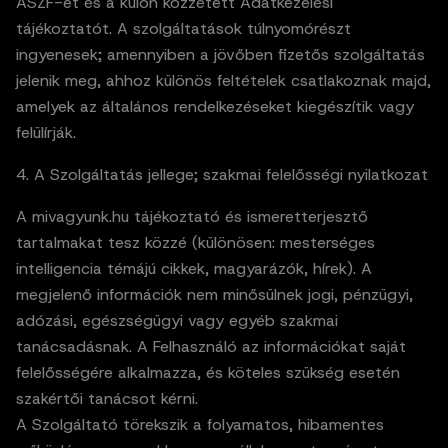
ÁSZF-et és a külön közzétett Adatkezelési
tájékoztatót. A szolgáltatások túlnyomórészt
ingyenesek; amennyiben a jövőben fizetős szolgáltatás
jelenik meg, ahhoz különös feltételek csatlakoznak majd,
amelyek az általános rendelkezéseket kiegészítik vagy
felülírják.
4. A Szolgáltatás jellege; szakmai felelősségi nyilatkozat
A mivagyunk.hu tájékoztató és ismeretterjesztő
tartalmakat tesz közzé (különösen: mesterséges
intelligencia témájú cikkek, magyarázók, hírek). A
megjelenő információk nem minősülnek jogi, pénzügyi,
adózási, egészségügyi vagy egyéb szakmai
tanácsadásnak. A Felhasználó az információkat saját
felelősségére alkalmazza, és köteles szükség esetén
szakértői tanácsot kérni.
A Szolgáltató törekszik a folyamatos, hibamentes