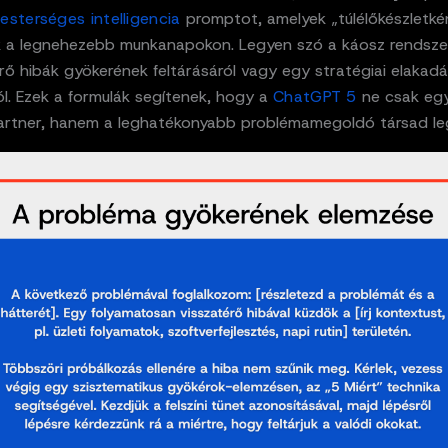
esterséges intelligencia
promptot, amelyek „túlélőkészletké
k a legnehezebb munkanapokon. Legyen szó a káosz rendszer
rő hibák gyökerének feltárásáról vagy egy stratégiai elakad
ól. Ezek a formulák segítenek, hogy a
ChatGPT 5
ne csak eg
rtner, hanem a leghatékonyabb problémamegoldó társad le