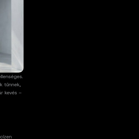
llenséges.
k tűnnek,
ár kevés –
cízen