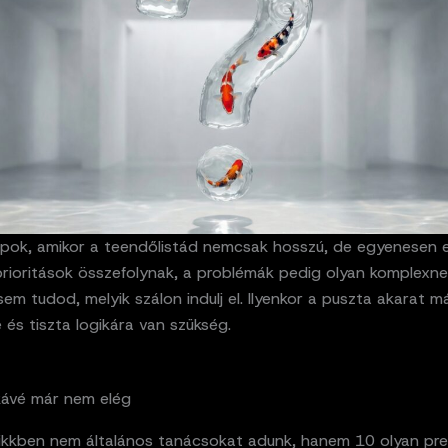
pok, amikor a teendőlistád nemcsak hosszú, de egyenesen e
prioritások összefolynak, a problémák pedig olyan komplexne
em tudod, melyik szálon indulj el. Ilyenkor a puszta akarat m
 és tiszta logikára van szükség.
kávé már nem elég
ikkben nem általános tanácsokat adunk, hanem 10 olyan pre