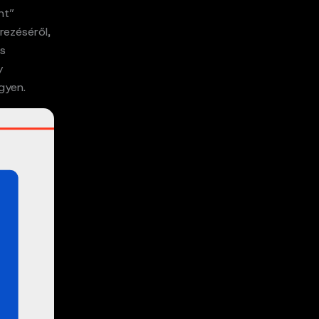
nt”
ezéséről,
ás
y
gyen.