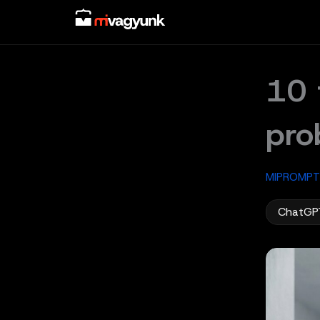
Skip
to
content
10 
pro
MIPROMPT
ChatGP