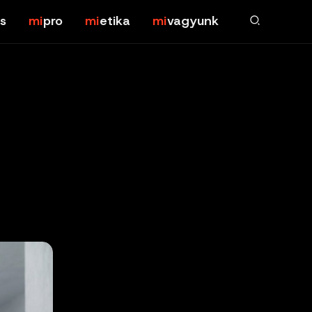
s
pro
etika
vagyunk