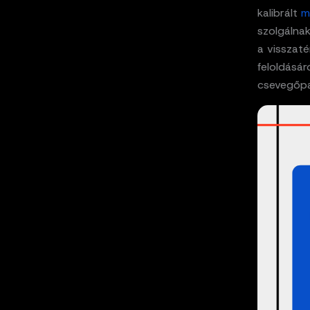
kalibrált
m
szolgálna
a visszaté
feloldásár
csevegőpa