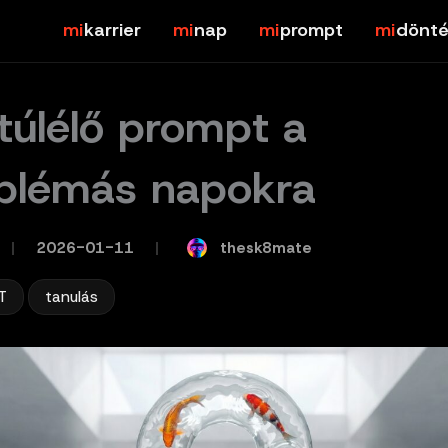
karrier
nap
prompt
dönté
túlélő prompt a
blémás napokra
thesk8mate
/
2026-01-11
/
,
T
tanulás