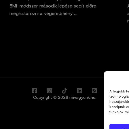
5MI-módszer második lépése segít előre
meghatározni a végeredmény ...
A legjobb f
technológiá
Copyright © 2026 mivagyunk.hu.
hozzájárulá
kezeljünk e
funkciók mű