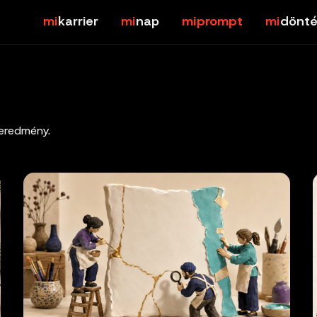
karrier
nap
prompt
dönté
 eredmény.