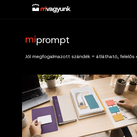
Skip
to
content
mi
prompt
Jól megfogalmazott szándék = átlátható, felelős