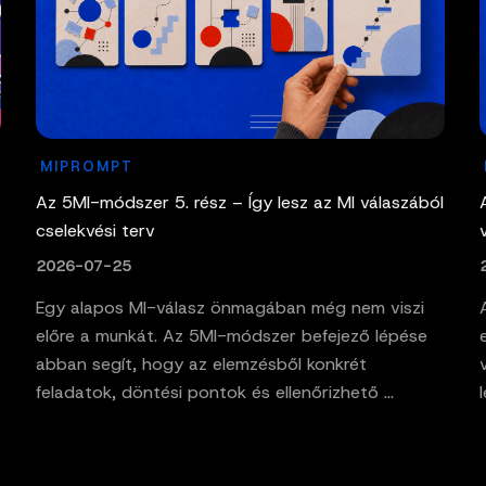
MIPROMPT
Az 5MI-módszer 5. rész – Így lesz az MI válaszából
cselekvési terv
2026-07-25
Egy alapos MI-válasz önmagában még nem viszi
előre a munkát. Az 5MI-módszer befejező lépése
abban segít, hogy az elemzésből konkrét
feladatok, döntési pontok és ellenőrizhető ...