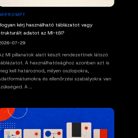
MIPROMPT
Hogyan kérj használható táblázatot vagy
strukturált adatot az MI-től?
2026-07-29
Az MI pillanatok alatt készít rendezettnek látszó
táblázatot. A használhatósághoz azonban azt is
meg kell határoznod, milyen oszlopokra,
adatformátumokra és ellenőrzési szabályokra van
szükséged. A ...