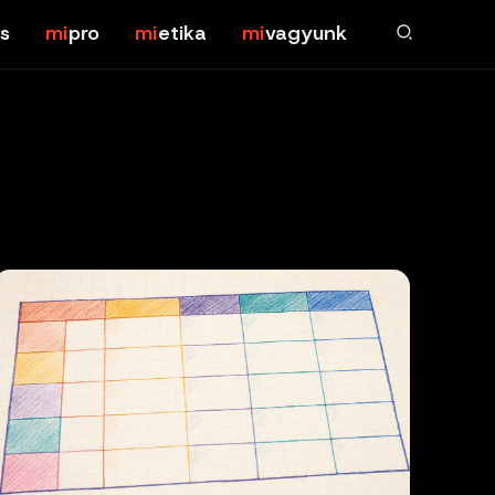
s
pro
etika
vagyunk