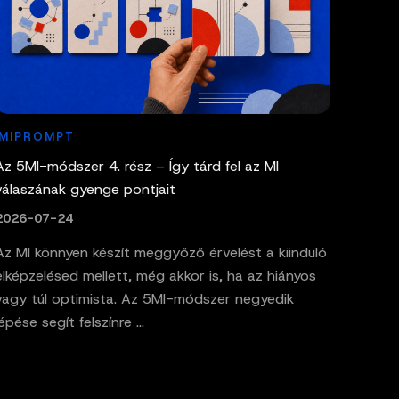
MIPROMPT
Az 5MI-módszer 4. rész – Így tárd fel az MI
válaszának gyenge pontjait
2026-07-24
Az MI könnyen készít meggyőző érvelést a kiinduló
elképzelésed mellett, még akkor is, ha az hiányos
vagy túl optimista. Az 5MI-módszer negyedik
lépése segít felszínre ...