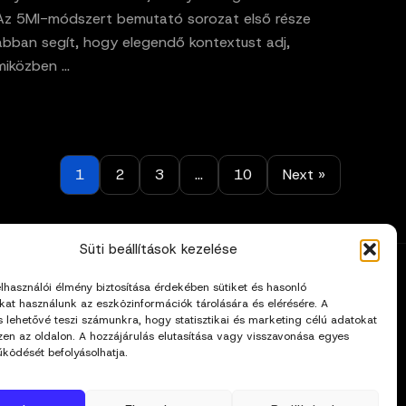
Az 5MI-módszert bemutató sorozat első része
abban segít, hogy elegendő kontextust adj,
miközben ...
1
2
3
…
10
Next »
Süti beállítások kezelése
Szabályzatok
elhasználói élmény biztosítása érdekében sütiket és hasonló
Általános Felhasználási Feltételek
kat használunk az eszközinformációk tárolására és elérésére. A
s lehetővé teszi számunkra, hogy statisztikai és marketing célú adatokat
Adatkezelési Tájékoztató
zen az oldalon. A hozzájárulás elutasítása vagy visszavonása egyes
Impresszum
ködését befolyásolhatja.
Cookie Policy (EU)