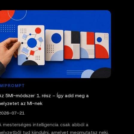
MIPROMPT
Az 5MI-módszer 1. rész – Így add meg a
helyzetet az MI-nek
2026-07-21
A mesterséges intelligencia csak abból a
helyzetből tud kiindulni, amelyet megmutatsz neki.