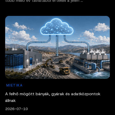
több millió év távlatából értékeli a jelen ...
MIETIKA
A felhő mögött bányák, gyárak és adatközpontok
állnak
2026-07-10