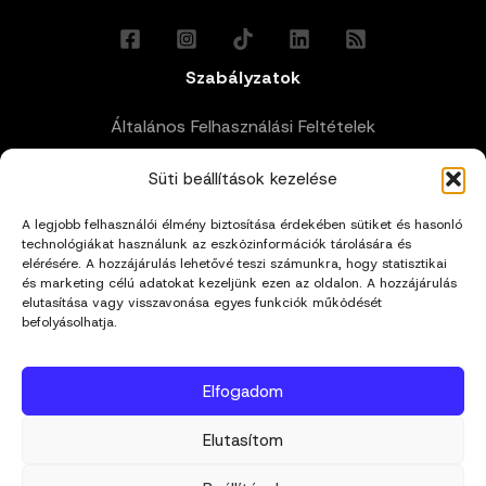
Szabályzatok
Általános Felhasználási Feltételek
Süti beállítások kezelése
Adatkezelési Tájékoztató
A legjobb felhasználói élmény biztosítása érdekében sütiket és hasonló
Impresszum
technológiákat használunk az eszközinformációk tárolására és
elérésére. A hozzájárulás lehetővé teszi számunkra, hogy statisztikai
és marketing célú adatokat kezeljünk ezen az oldalon. A hozzájárulás
Cookie Policy (EU)
elutasítása vagy visszavonása egyes funkciók működését
befolyásolhatja.
Kapcsolat
Elfogadom
hello@mivagyunk.hu
Elutasítom