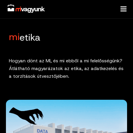
Skip
to
content
mi
etika
Hogyan dönt az MI, és mi ebből a mi felelősségünk?
Átlátható magyarázatok az etika, az adatkezelés és
a torzítások útvesztőjében.