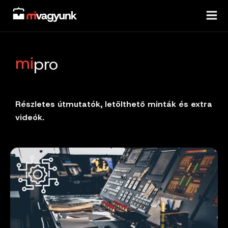
Skip
to
content
mi
pro
Részletes útmutatók, letölthető minták és extra
videók.