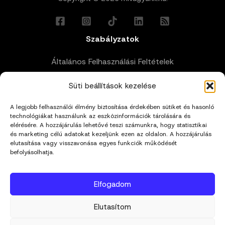
Szabályzatok
Általános Felhasználási Feltételek
Süti beállítások kezelése
Adatkezelési Tájékoztató
A legjobb felhasználói élmény biztosítása érdekében sütiket és hasonló
Impresszum
technológiákat használunk az eszközinformációk tárolására és
elérésére. A hozzájárulás lehetővé teszi számunkra, hogy statisztikai
és marketing célú adatokat kezeljünk ezen az oldalon. A hozzájárulás
Cookie Policy (EU)
elutasítása vagy visszavonása egyes funkciók működését
befolyásolhatja.
Kapcsolat
Elfogadom
hello@mivagyunk.hu
Elutasítom