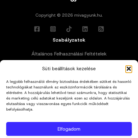
Copyright © 2026 mivagyunk.hu.
Szabályzatok
Általános Felhasználási Feltételek
Süti beállítások kezelése
Adatkezelési Tájékoztató
A legjobb felhasználói élmény biztosítása érdekében sütiket és hasonló
Impresszum
technológiákat használunk az eszközinformációk tárolására és
elérésére. A hozzájárulás lehetővé teszi számunkra, hogy statisztikai
és marketing célú adatokat kezeljünk ezen az oldalon. A hozzájárulás
Cookie Policy (EU)
elutasítása vagy visszavonása egyes funkciók működését
befolyásolhatja.
Kapcsolat
Elfogadom
hello@mivagyunk.hu