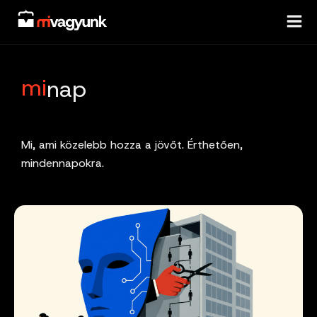
Skip
to
content
mi
nap
Mi, ami közelebb hozza a jövőt. Érthetően,
mindennapokra.