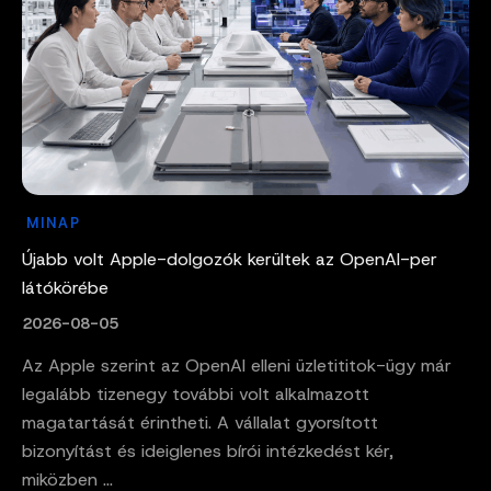
MINAP
Újabb volt Apple-dolgozók kerültek az OpenAI-per
látókörébe
2026-08-05
Az Apple szerint az OpenAI elleni üzletititok-ügy már
legalább tizenegy további volt alkalmazott
magatartását érintheti. A vállalat gyorsított
bizonyítást és ideiglenes bírói intézkedést kér,
miközben ...