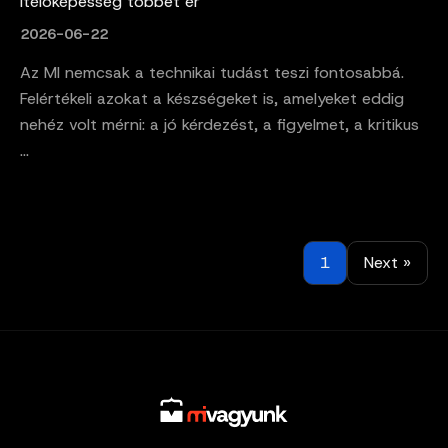
ítélőképesség többet ér
2026-06-22
Az MI nemcsak a technikai tudást teszi fontosabbá.
Felértékeli azokat a készségeket is, amelyeket eddig
nehéz volt mérni: a jó kérdezést, a figyelmet, a kritikus
...
1
Next »