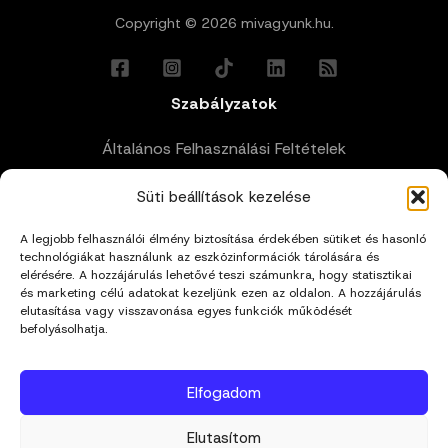
Copyright © 2026 mivagyunk.hu.
Szabályzatok
Általános Felhasználási Feltételek
Süti beállítások kezelése
Adatkezelési Tájékoztató
A legjobb felhasználói élmény biztosítása érdekében sütiket és hasonló
Impresszum
technológiákat használunk az eszközinformációk tárolására és
elérésére. A hozzájárulás lehetővé teszi számunkra, hogy statisztikai
és marketing célú adatokat kezeljünk ezen az oldalon. A hozzájárulás
Cookie Policy (EU)
elutasítása vagy visszavonása egyes funkciók működését
befolyásolhatja.
Kapcsolat
Elfogadom
hello@mivagyunk.hu
Elutasítom