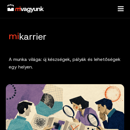
Skip
to
content
mi
karrier
A munka világa: új készségek, pályák és lehetőségek
egy helyen.