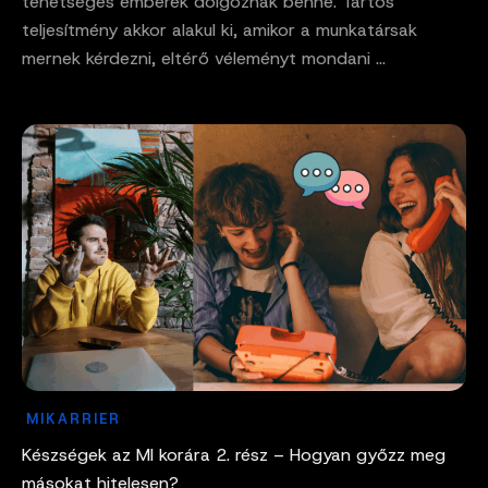
tehetséges emberek dolgoznak benne. Tartós
teljesítmény akkor alakul ki, amikor a munkatársak
mernek kérdezni, eltérő véleményt mondani ...
MIKARRIER
Készségek az MI korára 2. rész – Hogyan győzz meg
másokat hitelesen?