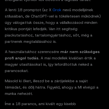
A lenti 18 promptot (az X
Grok
nevű modelljének
stílusában, de ChatGPT-vel is tökéletesen működnek)
úgy válogattuk össze, hogy a vállalkozásod minden
kritikus pontját lefedjék. Van itt segítség
piackutatáshoz, tartalomgyártáshoz, sőt, még a
partnerek megtalálásához is.
A használatukhoz szerencsére
már nem szükséges
profi angol tudás.
A mai modellek kiválóan értik a
magyar utasításokat is, így lefordítottuk neked a
parancsokat.
Másold ki őket, illeszd be a zárójelekbe a saját
témádat, és dőlj hátra. Figyeld, ahogy a MI elvégzi a
munka nehezét.
Íme a 18 parancs, ami kivált egy kisebb