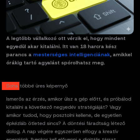
A legtöbb vállalkozó ott vérzik el, hogy mindent
egyedül akar kitalálni. Itt van 18 harcra kész
parancs a
mesterséges intelligenciának
, amikkel
órákig tartó agyalást spórolhatsz meg.
Soha többé üres képernyő
Ismerős az érzés, amikor ülsz a gép előtt, és próbálod
kitalálni a következő negyedév stratégiáját? Vagy
amikor tudod, hogy posztolni kellene, de egyetlen
épkézláb ötleted sincs? A döntési fáradtság létező
dolog. A nap végére egyszerűen elfogy a kreatív
energiánk. Ilyenkor kell elővenni a digitális társat.