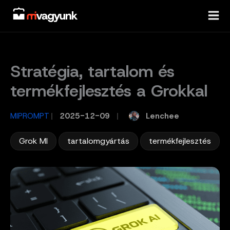
Skip
to
content
Stratégia, tartalom és
termékfejlesztés a Grokkal
Lenchee
MIPROMPT
/
2025-12-09
/
,
,
Grok MI
tartalomgyártás
termékfejlesztés