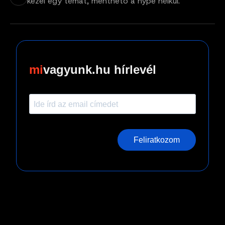
kezel egy témát, menthető a hype nélkül.
vagyunk.hu hírlevél
Feliratkozom