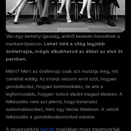
Van egy kemény igazság, amiről kevesen beszélnek a
munkaerőpiacon
. Lehet tiéd a világ legjobb
önéletrajza, mégis elbukhatod az állást az első öt
percben.
Miért? Mert az önéletrajz csak azt mutatja meg, mit
csináltál eddig. Az interjú viszont arról szól, hogyan
gondolkodsz, hogyan kommunikálsz, és ami a
legfontosabb, hogyan tudod eladni magad élesben. A
felkészülés nem azt jelenti, hogy betanulsz
sablonválaszokat, mint egy iskolai felelésen. A valódi
felkészülés a gondolkodásmódod edzése.
A mivagyunk.hu
karrier
rovatában most megmutatjuk