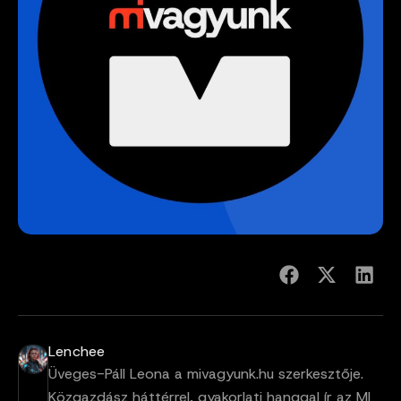
Lenchee
Üveges-Páll Leona a mivagyunk.hu szerkesztője.
Közgazdász háttérrel, gyakorlati hanggal ír az MI