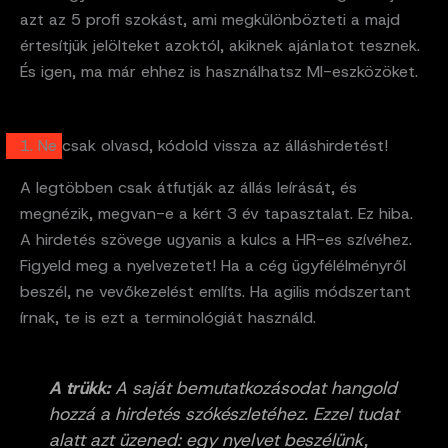
azt az 5 profi szokást, ami megkülönbözteti a majd
értesítjük jelölteket azoktól, akiknek ajánlatot tesznek.
És igen, ma már ehhez is használhatsz MI-eszközöket.
1. Ne csak olvasd, kódold vissza az álláshirdetést!
A legtöbben csak átfutják az állás leírását, és
megnézik, megvan-e a kért 3 év tapasztalat. Ez hiba.
A hirdetés szövege ugyanis a kulcs a HR-es szívéhez.
Figyeld meg a nyelvezetet! Ha a cég ügyfélélményről
beszél, ne vevőkezelést említs. Ha agilis módszertant
írnak, te is ezt a terminológiát használd.
A trükk:
A saját bemutatkozásodat hangold
hozzá a hirdetés szókészletéhez. Ezzel tudat
alatt azt üzened: egy nyelvet beszélünk,