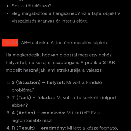
Sok a töltelékszó?
Elég magabiztos a hangszíned? Ez a fajta objektív
visszajelzés aranyat ér interjú előtt.
3. A STAR-technika: A történetmesélés képlete
Ha megkérdezik, hogyan oldottál meg egy nehéz
helyzetet, ne kezdj el csapongani. A profik a
STAR
modellt használják, ami strukturálja a választ:
S (Situation) – helyzet:
Mi volt a kiinduló
probléma?
T (Task) – feladat:
Mi volt a te konkrét dolgod
ebben?
A (Action) – cselekvés:
Mit tettél? Ez a
legfontosabb rész!
R (Result) – eredmény:
Mi lett a kézzelfogható,