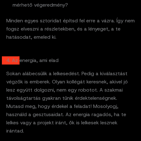
mérhető végeredmény?
Minden egyes sztoridat építsd fel erre a vázra. Így nem
fogsz elveszni a részletekben, és a lényeget, a te
hatásodat, emeled ki.
4. Az energia, ami elad
Sokan alábecsülik a lelkesedést. Pedig a kiválasztást
végzők is emberek. Olyan kollégát keresnek, akivel jó
lesz együtt dolgozni, nem egy robotot. A szakmai
távolságtartás gyakran tűnik érdektelenségnek.
Mutasd meg, hogy érdekel a feladat! Mosolyogj,
használd a gesztusaidat. Az energia ragadós, ha te
lelkes vagy a projekt iránt, ők is lelkesek lesznek
irántad.