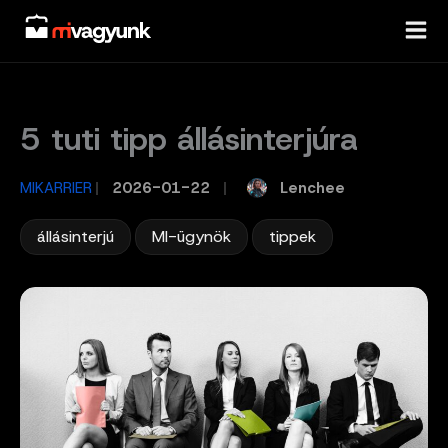
Skip
to
content
5 tuti tipp állásinterjúra
Lenchee
MIKARRIER
/
2026-01-22
/
,
,
állásinterjú
MI-ügynök
tippek