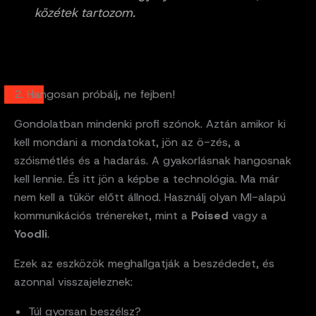
közétek tartozom.
2. Hangosan próbálj, ne fejben!
Gondolatban mindenki profi szónok. Aztán amikor ki
kell mondani a mondatokat, jön az ö-zés, a
szóismétlés és a hadarás. A gyakorlásnak hangosnak
kell lennie. És itt jön a képbe a technológia. Ma már
nem kell a tükör előtt állnod. Használj olyan MI-alapú
kommunikációs trénereket, mint a
Poised
vagy a
Yoodli
.
Ezek az eszközök meghallgatják a beszédedet, és
azonnal visszajeleznek:
Túl gyorsan beszélsz?