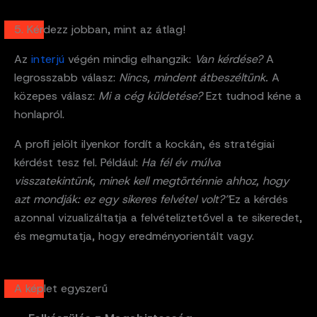
5. Kérdezz jobban, mint az átlag!
Az
interjú
végén mindig elhangzik:
Van kérdése?
A
legrosszabb válasz:
Nincs, mindent átbeszéltünk.
A
közepes válasz:
Mi a cég küldetése?
Ezt tudnod kéne a
honlapról.
A profi jelölt ilyenkor fordít a kockán, és stratégiai
kérdést tesz fel. Például:
Ha fél év múlva
visszatekintünk, minek kell megtörténnie ahhoz, hogy
azt mondják: ez egy sikeres felvétel volt?”
Ez a kérdés
azonnal vizualizáltatja a felvételiztetővel a te sikeredet,
és megmutatja, hogy eredményorientált vagy.
A képlet egyszerű