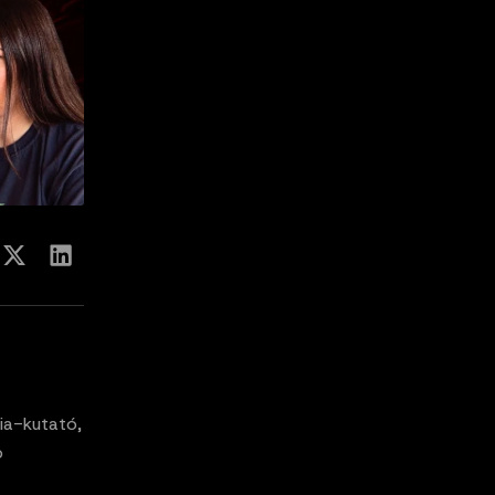
ia-kutató,
p