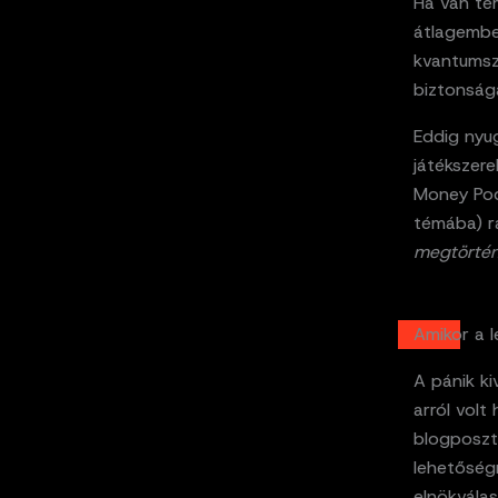
Ha van tém
átlagember
kvantumszá
biztonság
Eddig nyu
játékszere
Money Pod
témába) r
megtörtén
Amikor a 
A pánik ki
arról vol
blogposztb
lehetőségn
elnökválas