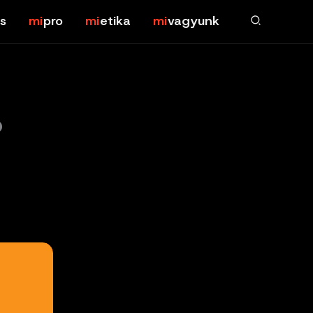
s
pro
etika
vagyunk
?