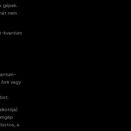
s gépek.
ehát nem
zt-kvantum
vantum-
 fork
vagy
ot.
lkotója)
tumgép
biztos, a