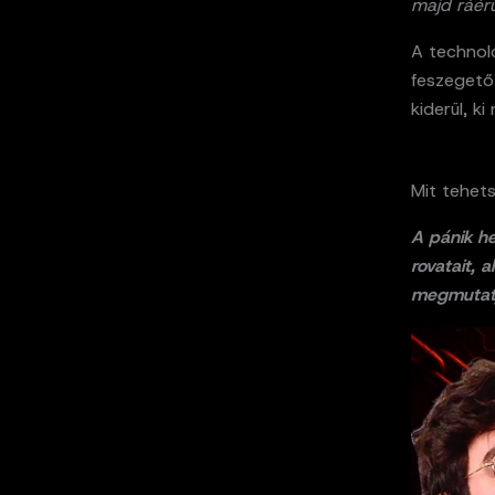
majd ráérü
A technoló
feszegető
kiderül, ki 
Mit tehets
A pánik he
rovatait, 
megmutatj