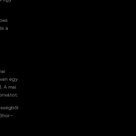
épes
és a
mai
 van egy
). A mai
privátot.
ességből
 Shor-