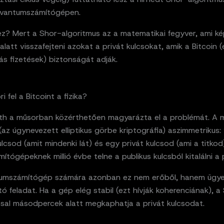
kvantumszámítógépen.
 ez? Mert a Shor-algoritmus az a matematikai fegyver, ami k
 alatt visszafejteni azokat a privát kulcsokat, amik a Bitcoin (
s fizetések) biztonságát adják.
i fel a Bitcoint a fizika?
th a műsorban közérthetően magyarázta el a problémát. A 
 (az úgynevezett elliptikus görbe kriptográfia) aszimmetrikus:
ulcsod (amit mindenki lát) és egy privát kulcsod (ami a titkod
ítógépeknek millió évbe telne a publikus kulcsból kitalálni a 
umszámítógép számára azonban ez nem erőből, hanem ügy
 feladat. Ha a gép elég stabil (ezt hívják koherenciának), a
ssal másodpercek alatt megkaphatja a privát kulcsodat.