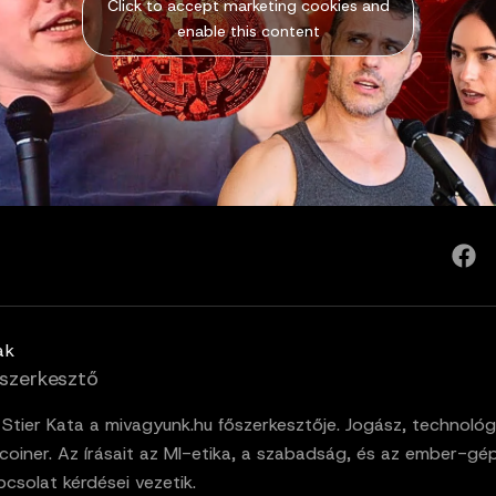
Click to accept marketing cookies and
enable this content
ak
szerkesztő
. Stier Kata a mivagyunk.hu főszerkesztője. Jogász, technológ
tcoiner. Az írásait az MI-etika, a szabadság, és az ember-gé
pcsolat kérdései vezetik.