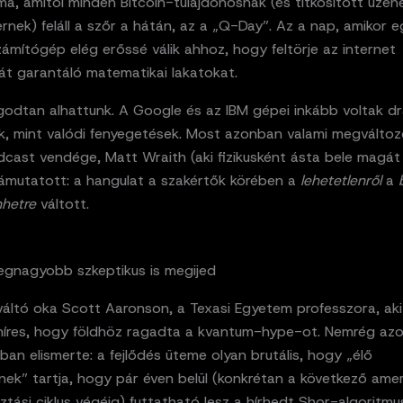
a, amitől minden Bitcoin-tulajdonosnak (és titkosított üzen
nek) feláll a szőr a hátán, az a „Q-Day”. Az a nap, amikor 
mítógép elég erőssé válik ahhoz, hogy feltörje az internet
át garantáló matematikai lakatokat.
godtan alhattunk. A Google és az IBM gépei inkább voltak d
k, mint valódi fenyegetések. Most azonban valami megváltozo
cast vendége, Matt Wraith (aki fizikusként ásta bele magát
ámutatott: a hangulat a szakértők körében a
lehetetlenről
a
hetre
váltott.
legnagyobb szkeptikus is megijed
váltó oka Scott Aaronson, a Texasi Egyetem professzora, ak
t híres, hogy földhöz ragadta a kvantum-hype-ot. Nemrég a
an elismerte: a fejlődés üteme olyan brutális, hogy „élő
ek” tartja, hogy pár éven belül (konkrétan a következő amer
ztási ciklus végéig) futtatható lesz a hírhedt Shor-algoritm