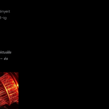
ényeit
8-ig
ktuális
 – és