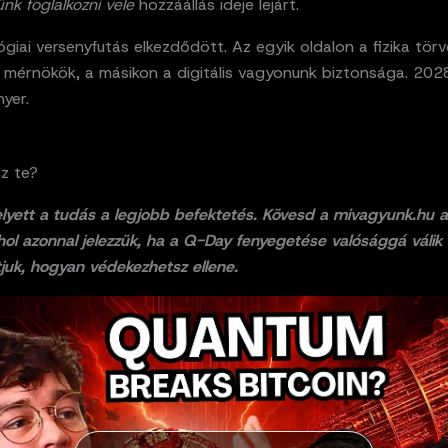
nk foglalkozni vele
hozzáállás ideje lejárt.
giai versenyfutás elkezdődött. Az egyik oldalon a fizika törv
 mérnökök, a másikon a digitális vagyonunk biztonsága. 202
nyer.
z te?
lyett a tudás a legjobb befektetés. Kövesd a mivagyunk.hu a
ahol azonnal jelezzük, ha a Q-Day fenyegetése valósággá válik
uk, hogyan védekezhetsz ellene.