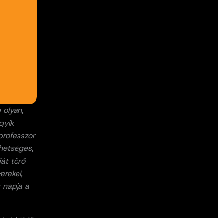
 olyan,
gyik
professzor
ehetséges,
át törő
erekei,
t napja a