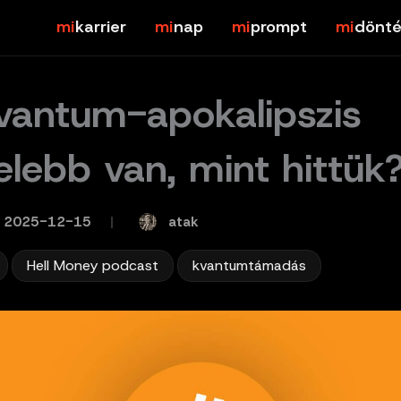
karrier
nap
prompt
dönté
vantum-apokalipszis
elebb van, mint hittük
atak
2025-12-15
/
,
,
Hell Money podcast
kvantumtámadás