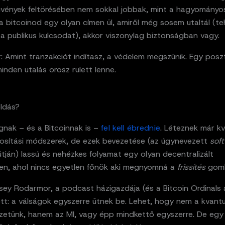
vények feltörésében nem sokkal jobbak, mint a hagyományo
a bitcoinod egy olyan címen ül, amiről még sosem utaltál (t
 a publikus kulcsodat), akkor viszonylag biztonságban vagy.
r: Amint tranzakciót indítasz, a védelem megszűnik. Egy pos
inden utalás orosz rulett lenne.
ldás?
gnak – és a Bitcoinnak is –
fel kell ébrednie
. Léteznek már k
tkosítási módszerek, de ezek bevezetése (az úgynevezett
soft
tján) lassú és nehézkes folyamat egy olyan decentralizált
en, ahol nincs egyetlen főnök aki megnyomná a
frissítés
gomb
ey Rodarmor, a podcast házigazdája (és a Bitcoin Ordinals a
tt: a válságok egyszerre ütnek be. Lehet, hogy nem a kvan
gzetünk, hanem az MI, vagy épp mindkettő egyszerre. De egy 