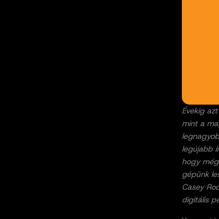
Évekig azt
mint a mag
legnagyob
legújabb 
hogy még a
gépünk le
Casey Roda
digitális 