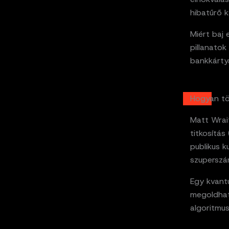
hibatűrő 
Miért baj
pillanatok
bankkártyá
Hogyan tör
Matt Wrai
titkosítás
publikus k
szuperszám
Egy kvant
megoldható
algoritmu