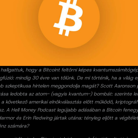
 hallgattuk, hogy a Bitcoint feltörni képes kvantumszámítógép
fúzió: mindig 30 évre van tőlünk. De mi történik, ha a világ e
b szkeptikusa hirtelen meggondolja magát? Scott Aaronson 
írása ledobta az atom- (vagyis kvantum-) bombát: szerinte l
 következő amerikai elnökválasztás előtt működő, kriptográfi
sz. A Hell Money Podcast legújabb adásában a Bitcoin fenegy
rmor és Erin Redwing jártak utána: tényleg eljött a végítéle
pénz számára?