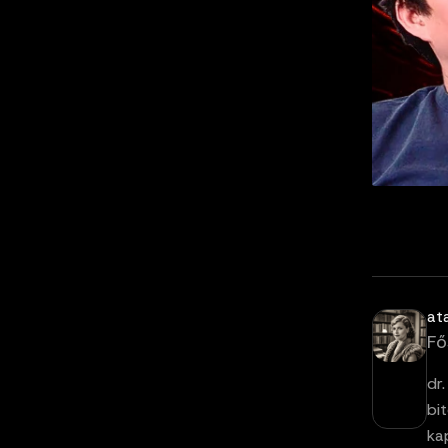
at
Fő
dr
bi
ka