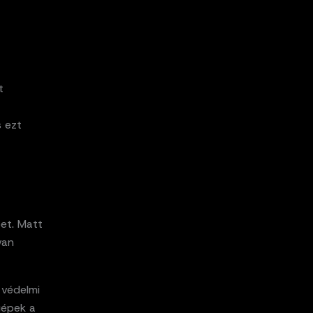
t
s ezt
pet. Matt
van
 védelmi
gépek a