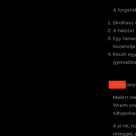
A forgatók
Elindítasz
A hálózat 
Egy támad
kiszámolja
Készít egy
gyorsabban
A szuperpo
Mielőtt mi
Wraith sze
túlhypolva
A jó hír, 
réteggel,