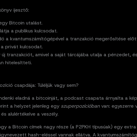
önyv ijesztő:
 egy Bitcoin utalást.
látja a publikus kulcsodat.
ó a kvantumszámítógépével a tranzakció megerősítése előt
 a privát kulcsodat.
 új tranzakciót, amivel a saját tárcájába utalja a pénzedet, é
 hitelesítteti.
zíció csapdája: Túléljük vagy sem?
ndenki eladná a bitcoinját, a podcast csapata árnyalta a ké
rint a helyzet jelenleg egy
szuperpozícióban
van: egyszerre 
 és alulértékelve a veszély.
hogy a Bitcoin címek nagy része (a P2PKH típusúak) egy extra
 úgynevezett hash-eléssel vannak ellátva. A kvantumszámító