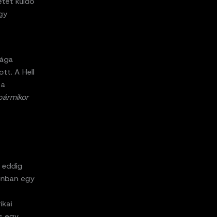
etet küldő
egy
rága
tt. A Hell
 a
bármikor
i eddig
zonban egy
ikai
us egy