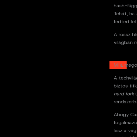
hash-függ
Tehát, ha 
fedted fel
A rossz hí
világban m
Mi a mego
A techvilá
biztos ti
hard fork
ú
rendszerb
Ahogy Cas
fogalmazo
lesz a vé