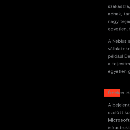
szakaszra
adnak, ta
nagy telje
egyetlen,
A Nebius 
vállalatok
például D
a teljesít
egyetlen 
Érdekes id
A bejelen
ezelőtt k
Microsoft
infrastruk