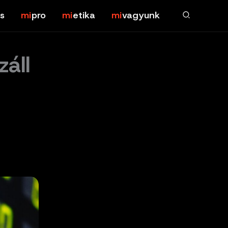
s
pro
etika
vagyunk
áll