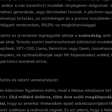
, amikor a már betanított modellek ténylegesen dolgoznak. 
rtalmat generálnak, vagy döntéseket hoznak. A platform egye
sítményű futtatást, az utótréninget és a pontos hozzáférés-
 felügyelt rendszerben, 99,9%-os megbízhatósággal.
szerint az új rendszer legnagyobb előnye a
szabadság
, amit
nak kínál. Tetszés szerint kísérletezhetnek különböző modellek
eepSeek, GPT-OSS, Llama, Nemotron vagy Qwen, összehasonl
ményüket, és optimalizálhatják saját MI-folyamataikat anélkül,
gyártóhoz lennének kötve.
őzítés és rejtett versenyhelyzet
tés különösen figyelemre méltó, mivel a Nebius mindössze ké
ötött
19,4 milliárd dolláros, több évre szóló megállapodá
tal
, hogy az amerikai Vinelandben épülő adatközpontjából M
túrát szállítson a redmondi cégnek. Ez azt jelenti, hogy a Neb