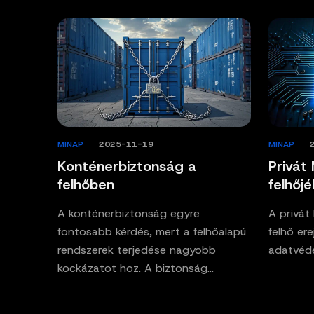
MINAP
/
2025-11-19
MINAP
/
Konténerbiztonság a
Privát
felhőben
felhőj
A konténerbiztonság egyre
A privát
fontosabb kérdés, mert a felhőalapú
felhő er
rendszerek terjedése nagyobb
adatvéd
kockázatot hoz. A biztonság…