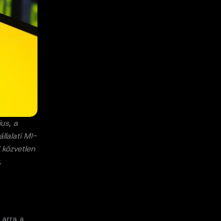
us, a
llalati MI-
 közvetlen
.
 arra a