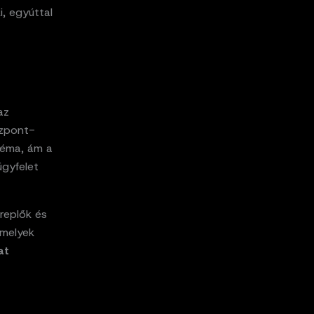
i, egyúttal
az
özpont-
ztéma, ám a
gyfelet
replők és
amelyek
at