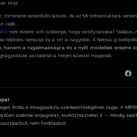
zak tétje
c története ismétlődni látszik, de az MI-infrastruktúra verse
 zajlik.
WS
-nek évekre volt szüksége, hogy vetélytársakat találjon,
ai fejlődés tempója és a tét is nagyobb. A Nebius új belépő
, hanem a rugalmasságra és a nyílt modellek erejére
ép
egnagyobbak asztalánál is helyet követel magának.
mpat
eges Attila a mivagyunk.hu szerkesztőségének tagja. A MIP
vatban szakmai anyagokat, eszközteszteket ír — mindig sajá
pasztalatból, nem fordításból.