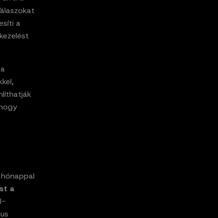
Válaszokat
síti a
kezelést
 a
kel,
íthatják
 hogy
t hónappal
st a
I-
ius