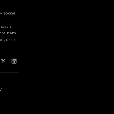
ny sokkal
 most a
ként
nem
ít, ezzel
RO
t