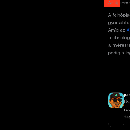
Az új kors
A felhőpia
gyorsabban
Amíg az
A
technológi
a méretre
pedig a l
ju
Üv
ro
ta