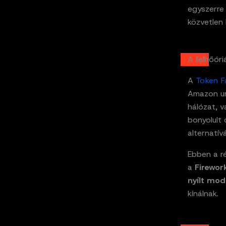
egyszerr
közvetlen 
A felhőóri
A
Token F
Amazon ura
hálózat, v
bonyolult 
alternatív
Ebben a r
a
Firewor
nyílt mod
kínálnak.