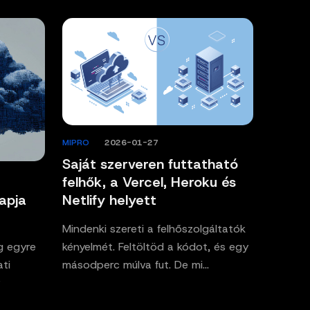
MIPRO
/
2026-01-27
Saját szerveren futtatható
felhők, a Vercel, Heroku és
Netlify helyett
apja
Mindenki szereti a felhőszolgáltatók
kényelmét. Feltöltöd a kódot, és egy
g egyre
másodperc múlva fut. De mi…
ti