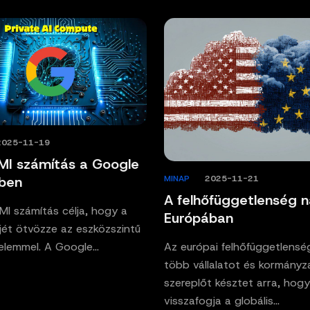
2025-11-19
 MI számítás a Google
MINAP
/
2025-11-21
ében
A felhőfüggetlenség n
 MI számítás célja, hogy a
Európában
ejét ötvözze az eszközszintű
Az európai felhőfüggetlensé
elemmel. A Google…
több vállalatot és kormányza
szereplőt késztet arra, hogy
visszafogja a globális…