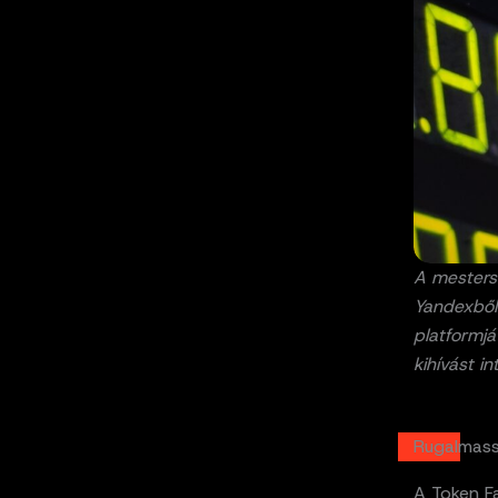
A mestersé
Yandexből
platformjá
kihívást i
Rugalmass
A Token F