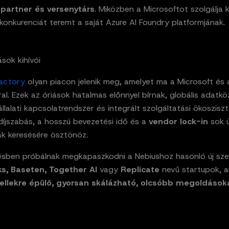
e
partner és versenytárs
. Miközben a Microsoftot szolgálja k
konkurenciát teremt a saját Azure AI Foundry platformjának.
ások kihívói
actory
olyan piacon jelenik meg, amelyet ma a Microsoft és 
l. Ezek az óriások hatalmas előnnyel bírnak, globális adatk
állalati kapcsolatrendszer és integrált szolgáltatási ökoszis
díjszabás, a hosszú bevezetési idő és a
vendor lock-in
sok ü
ák keresésére ösztönöz.
ésben próbálnak megkapaszkodni a Nebiushoz hasonló új sze
ks, Baseten, Together AI
vagy
Replicate
nevű startupok, 
ellekre épülő, gyorsan skálázható, olcsóbb megoldások