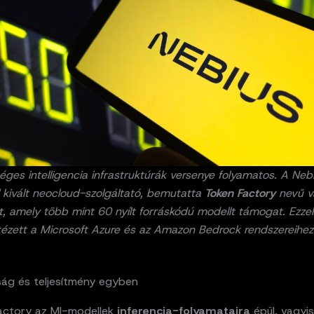
ges intelligencia infrastruktúrák versenye folyamatos. A Nebi
 kivált neocloud-szolgáltató, bemutatta
Token Factory
nevű vá
t, amely több mint 60 nyílt forráskódú modellt támogat. Ezzel
ntézett a Microsoft Azure és az Amazon Bedrock rendszereihez
ág és teljesítmény egyben
actory az MI-modellek
inferencia-folyamataira
épül, vagyis