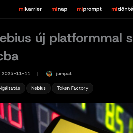
karrier
nap
prompt
dönté
ebius új platformmal sz
cba
jumpat
2025-11-11
/
,
,
olgáltatás
Nebius
Token Factory