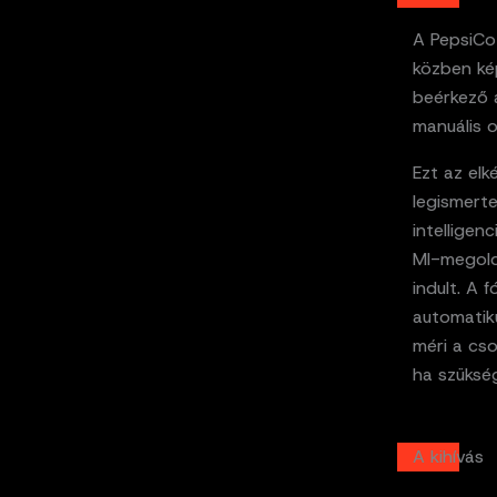
A PepsiCo
közben ké
beérkező a
manuális o
Ezt az elk
legismert
intelligen
MI-megold
indult. A
automatik
méri a cso
ha szüksé
A kihívás