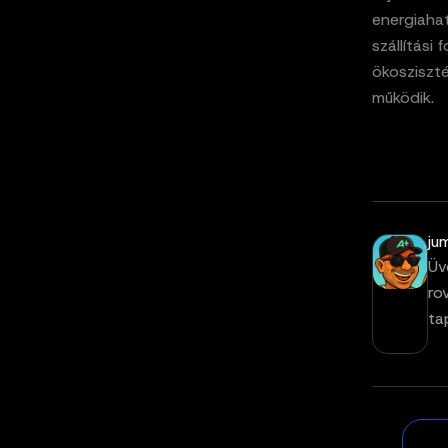
energiahat
szállítási
ökosziszt
működik.
ju
Üv
ro
ta