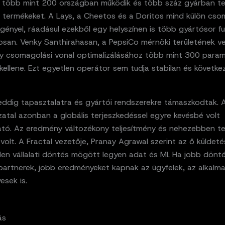
 több mint 200 országban működik és több száz gyárban te
 termékeket. A Lays, a Cheetos és a Doritos mind külön cso
 igényel, ráadásul ezekből egy helyszínen is több gyártósor fu
san. Venky Santhirahasan, a PepsiCo mérnöki területének v
gy csomagolási vonal optimalizálásához több mint 300 param
 kellene. Ezt egyetlen operátor sem tudja stabilan és követk
eddig tapasztalatra és gyártói rendszerekre támaszkodtak. 
atal azonban a globális terjeszkedéssel egyre kevésbé volt
ató. Az eredmény változékony teljesítmény és nehezebben t
volt. A Fractal vezetője, Pranay Agrawal szerint az ő küldeté
en vállalati döntés mögött legyen adat és MI. Ha jobb dönt
partnerek, jobb eredményeket kapnak az ügyfelek, az alkalm
esek is.
ás