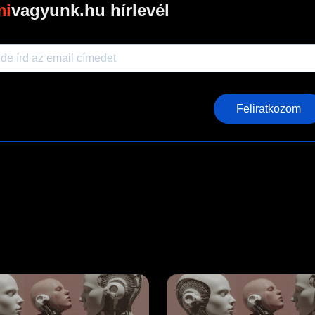
vagyunk.hu hírlevél
Feliratkozom