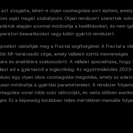
 azt vizsgálta, lehet-e olyan csomagolási sort építeni, ame
pes saját magát szabályozni. Olyan rendszert szerettek voln
datok alapján azonnal módosítja a beállításokat, és nem igé
perátori beavatkozást vagy külön gyártói rendszert.
épzelést valósítják meg a Fractal segítségével. A Fractal a vil
ebb MI-tanácsadó cége, amely vállalati szintű mesterséges
ciára és analitikára szakosodott. A vállalat specialitása, hogy 
ást ad a gyártástól a logisztikáig. Az együttműködés 2023
 fókusz egy olyan okos csomagolási megoldás, amely az adato
usan módosítja a gyártási paramétereket. A rendszer folya
magolási vonal több száz változóját, és valós időben avatko
ges. Ez a képesség korábban teljes mértékben manuális folya