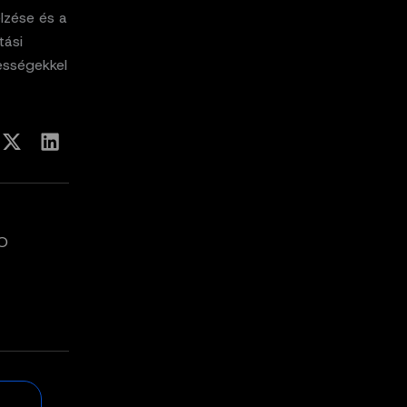
lzése és a
tási
ességekkel
RO
t