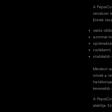
A PepsiCo 
rendszer k
Ennek rész
valós idő
azonnal m
optimalizá
csökkenti 
stabilabb 
Mindezt a
növeli a t
hatékonya
kevesebb s
A PepsiCo 
alakítja. E