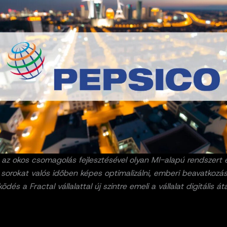
az okos csomagolás fejlesztésével olyan MI-alapú rendszert 
 sorokat valós időben képes optimalizálni, emberi beavatkozás
és a Fractal vállalattal új szintre emeli a vállalat digitális át