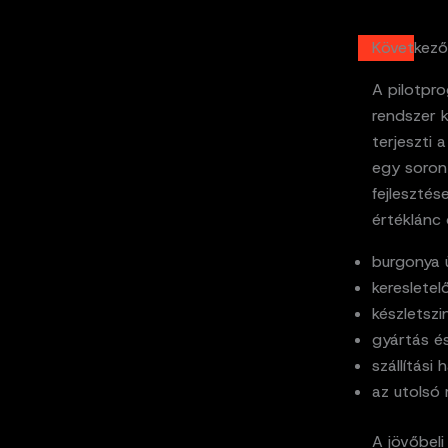
Következő
A pilotpro
rendszer k
terjeszti 
egy soron 
fejlesztés
értéklánc 
burgonya ü
keresletel
készletszi
gyártás és
szállítási
az utolsó 
A jövőbeli