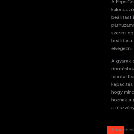
A PepsiCo
különböző
beállítást
párhuzamo
szerint e
beállítása
elvégezni.
A gyárak 
döntéshoz
fenntarth
kapacitás 
hogy mind
hoznak a 
a részvény
A megold