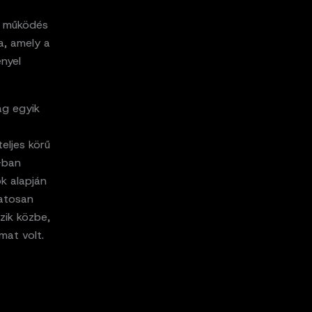
ly működés
a, amely a
nyel
ág egyik
teljes körű
-ban
k alapján
matosan
zik közbe,
mat volt.