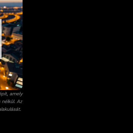
épít, amely
 nélkül. Az
alakulását.