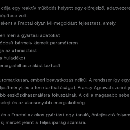
célja egy reaktív működés helyett egy előrejelző, adatvezére
iépítése volt.
eként a Fractal olyan MI-megoldást fejlesztett, amely:
ben méri a gyártási adatokat
ódosít bármely kiemelt paraméteren
lja az áteresztést
a hulladékot
energiafelhasználást biztosít
utomatikusan, emberi beavatkozás nélkül. A rendszer így egy
eljesítményt és a fenntarthatóságot. Pranay Agrawal szerint j
bb eszközkihasználásra fókuszálnak. A cél a magasabb sebe
elejt és az alacsonyabb energiaköltség.
és a Fractal az okos gyártást egy tanuló, önfejlesztő folya
z új mércét jelent a teljes iparág számára.