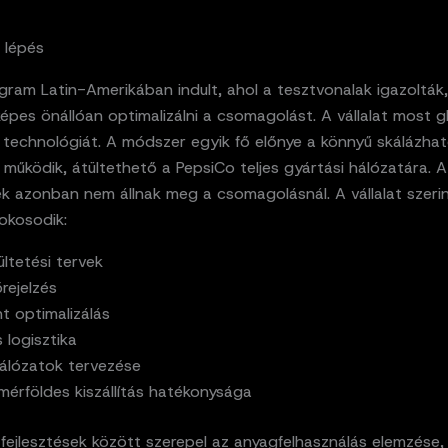
 lépés
gram Latin-Amerikában indult, ahol a tesztvonalak igazolták
épes önállóan optimalizálni a csomagolást. A vállalat most g
a technológiát. A módszer egyik fő előnye a könnyű skálázha
működik, átültethető a PepsiCo teljes gyártási hálózatára. A
ek azonban nem állnak meg a csomagolásnál. A vállalat szerin
okosodik:
ltetési tervek
őrejelzés
nt optimalizálás
 logisztika
 hálózatok tervezése
mérföldes kiszállítás hatékonysága
 fejlesztések között szerepel az anyagfelhasználás elemzése,