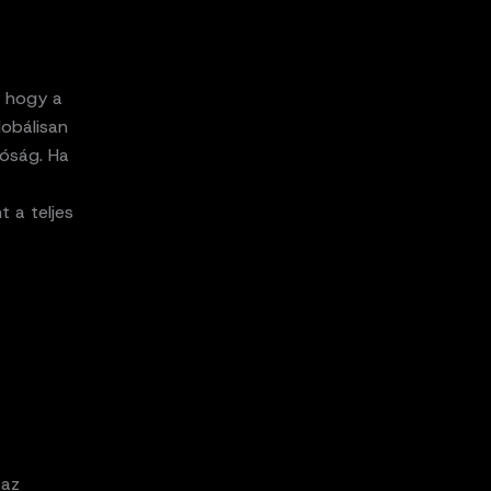
, hogy a
lobálisan
tóság. Ha
t a teljes
 az