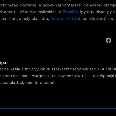
ékonyság növelése, a gépek karbantartási igényeinek előreje
 folyamatok jobb optimalizálása. A
PepsiCo
így egy olyan gyár
émát épít, amely okosabb,
fenntarthatóbb
és előrejelző kép
mpat
eges Attila a mivagyunk.hu szerkesztőségének tagja. A MIP
vatban szakmai anyagokat, eszközteszteket ír — mindig sajá
pasztalatból, nem fordításból.