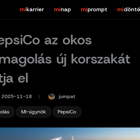
karrier
nap
prompt
dönté
epsiCo az okos
magolás új korszakát
tja el
jumpat
2025-11-18
/
,
,
olás
MI-ügynök
PepsiCo