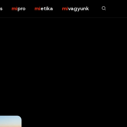
s
pro
etika
vagyunk