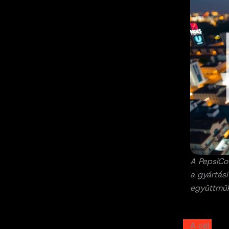
A PepsiCo 
a gyártási
együttműköd
A cél