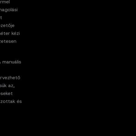
rmel
magolási
t
ezetője
éter kézi
ezetesen
A manuális
ervezhető
sük az,
éseket
azottak és