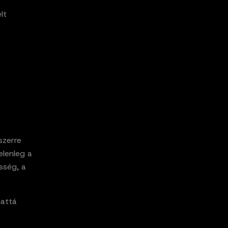
lt
szerre
elenleg a
sség, a
mattá