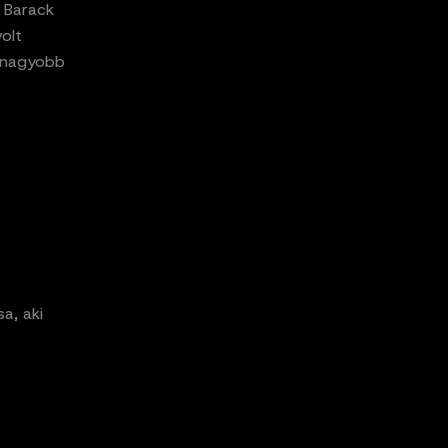
t Barack
olt
egnagyobb
a, aki