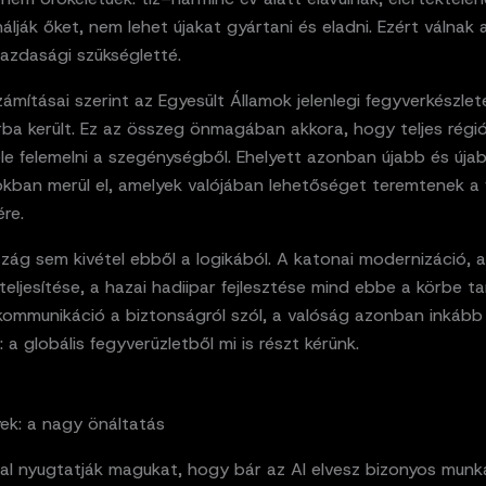
lják őket, nem lehet újakat gyártani és eladni. Ezért válnak
azdasági szükségletté.
mításai szerint az Egyesült Államok jelenlegi fegyverkészle
lárba került. Ez az összeg önmagában akkora, hogy teljes régi
le felemelni a szegénységből. Ehelyett azonban újabb és úja
sokban merül el, amelyek valójában lehetőséget teremtenek a
ére.
zág sem kivétel ebből a logikából. A katonai modernizáció,
 teljesítése, a hazai hadiipar fejlesztése mind ebbe a körbe ta
 kommunikáció a biztonságról szól, a valóság azonban inkább
 a globális fegyverüzletből mi is részt kérünk.
ek: a nagy önáltatás
al nyugtatják magukat, hogy bár az AI elvesz bizonyos munk