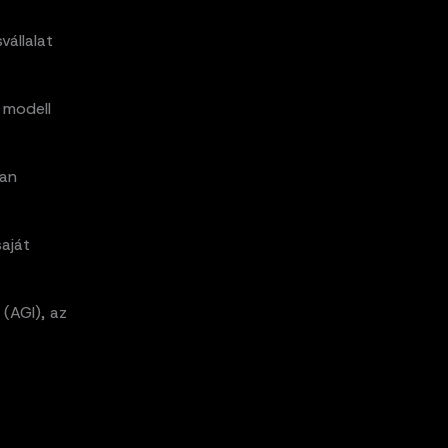
vállalat
 modell
yan
saját
 (AGI), az