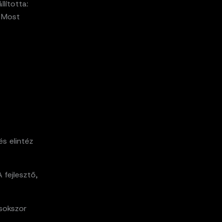
lította:
. Most
s elintéz
 fejlesztő,
 sokszor