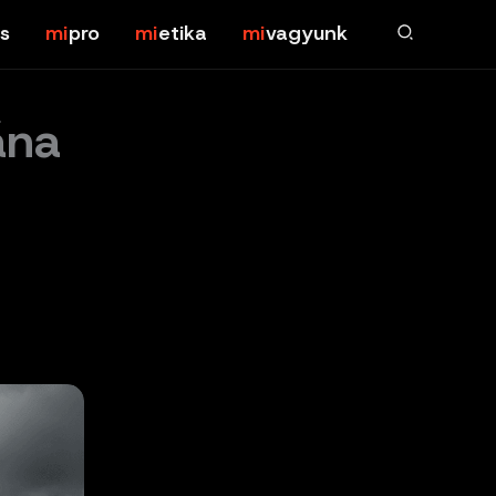
s
pro
etika
vagyunk
ána