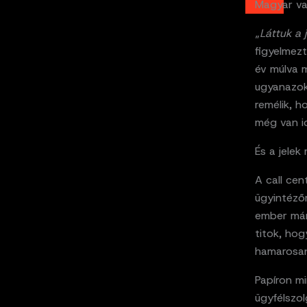
Magyar va
„
Láttuk a 
figyelmezt
év múlva 
ugyanazok 
remélik, 
még van id
És a jele
A call ce
ügyintéző
ember már
titok, hog
hamarosan
Papíron m
ügyfélszo