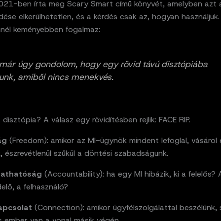
21-ben írta meg Scary Smart című könyvét, amelyben azt ál
ődése elkerülhetetlen, és a kérdés csak az, hogyan használjuk
nnél keményebben fogalmaz:
már úgy gondolom, hogy egy rövid távú disztópiába
unk, amiből nincs menekvés.
 disztópia? A válasz egy rövidítésben rejlik: FACE RIP.
ág
(Freedom): amikor az MI-ügynök mindent lefoglal, vásárol é
, észrevétlenül szűkül a döntési szabadságunk.
tathatóság
(Accountability): ha egy MI hibázik, ki a felelős? A
elő, a felhasználó?
apcsolat
(Connection): amikor ügyfélszolgálattal beszélünk,
s ember van a vonal másik végén.