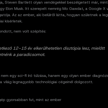
ja, Steven Bartlett olyan vendégekkel beszélgetett már, min
y Elon Musk. Itt szerepelt nemrég Mo Gawdat, a Google X v
atója. Az az ember, aki belülről látta, hogyan születnek a l
ai kísérletek.
ondott, nem volt szépítés:
etkező 12–15 év elkerülhetetlen disztópia lesz, mielőtt
etnénk a paradicsomot.
t nem egy sci-fi író túlzása, hanem egy olyan ember diagnózis
a világ legnagyobb technológiai cégeinél dolgozott.
gép gyorsabban fut, mint az ember