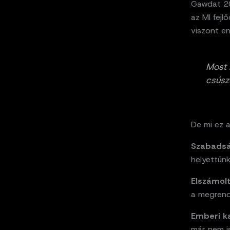
Gawdat 20
az MI fejl
viszont e
Most 
csúsz
De mi ez a
Szabads
helyettünk
Elszámol
a megrend
Emberi k
már nem i