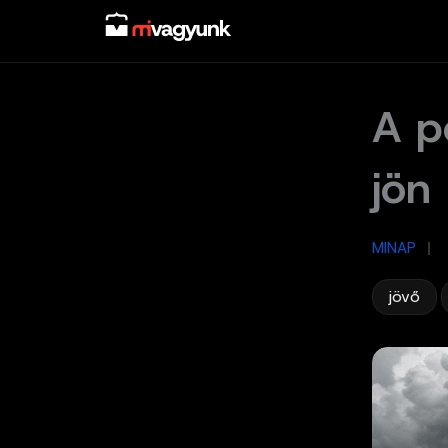
Skip
to
content
A p
jön
MINAP
/
,
jövő