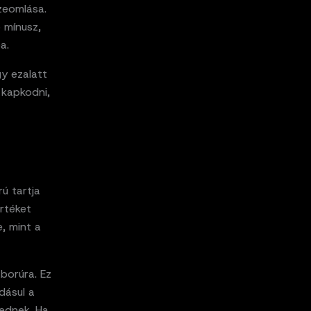
zeomlása.
 mínusz,
a.
gy ezalatt
 kapkodni,
ú tartja
rtéket
e, mint a
áborúra. Ez
dásul a
nednek. Ha