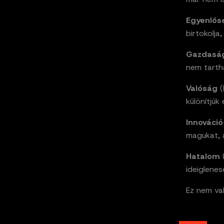
Egyenlő
birtokolja
Gazdasá
nem tarth
Valóság
(
különítjük
Innováció
magukat, 
Hatalom
(
ideiglenes
Ez nem val