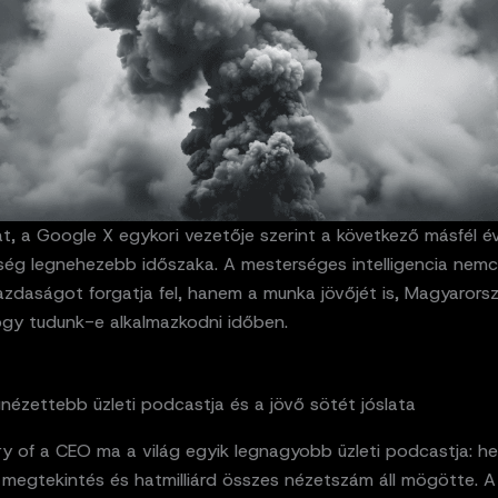
, a Google X egykori vezetője szerint a következő másfél év
ség legnehezebb időszaka. A mesterséges intelligencia nemc
azdaságot forgatja fel, hanem a munka jövőjét is, Magyarorsz
ogy tudunk-e alkalmazkodni időben.
gnézettebb üzleti podcastja és a jövő sötét jóslata
y of a CEO ma a világ egyik legnagyobb üzleti podcastja: he
ó megtekintés és hatmilliárd összes nézetszám áll mögötte. 