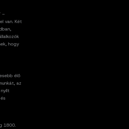
” –
el van. Két
adban,
llalkozók
nek, hogy
vesebb élő
munkát, az
nyílt
 és
ég 1800.