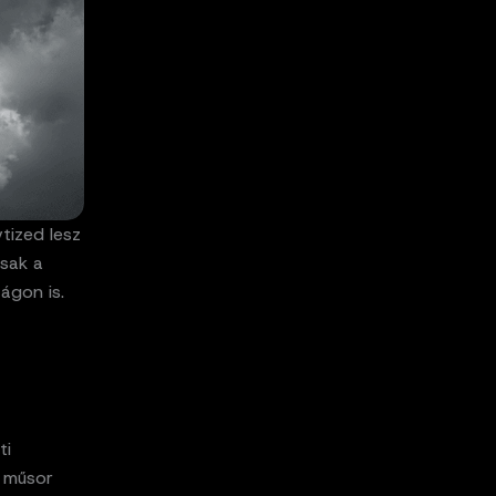
tized lesz
sak a
ágon is.
ti
A műsor