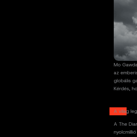
Mo Gawdat
az emberi
globális g
Kérdés, h
A világ le
A The Diar
nyolcmilli