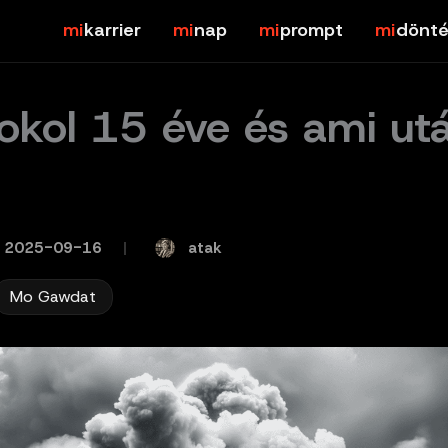
karrier
nap
prompt
dönté
okol 15 éve és ami ut
atak
2025-09-16
/
Mo Gawdat