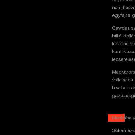
nem haszná
egyfajta g
Gawdat szá
billió dol
lehetne ve
konfliktu
lecserélés
Magyarors
vállalások
hivatalos
gazdasági:
Munkahely
Sokan azz