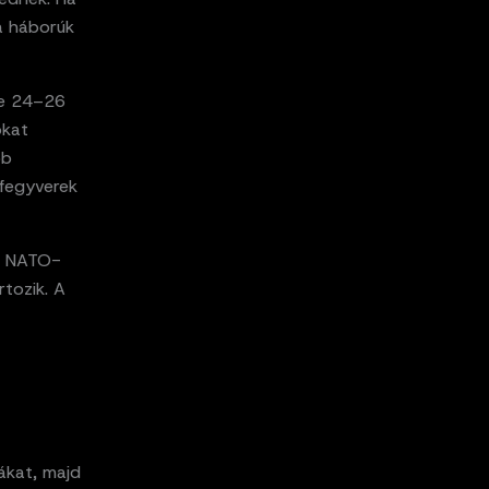
 a háborúk
te 24–26
ókat
bb
 fegyverek
 a NATO-
rtozik. A
ákat, majd