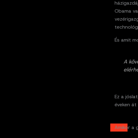
házigazdá
Obama vag
vezérigazg
technológi
És amit m
A köv
elérh
Ez a jósla
éveken át 
Amikor a 