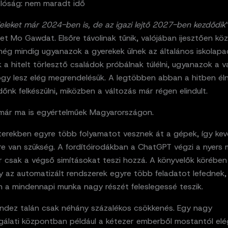
lóság: nem maradt idő
jeleket már 2024-ben is, de az igazi lejtő 2027-ben kezdődik
et Mo Gawdat. Elsőre távolinak tűnik, valójában ijesztően köz
még mindig ugyanazok a gyerekek ülnek az általános iskolap
a hitelt törlesztő családok próbálnak túlélni, ugyanazok a vá
hogy lesz elég megrendelésük. A legtöbben abban a hitben él
őnk felkészülni, miközben a változás már régen elindult.
k már ma is egyértelműek Magyarországon.
nterekben egyre több folyamatot vesznek át a gépek, így ke
re van szükség. A fordítóirodákban a ChatGPT végzi a nyers 
 csak a végső simításokat teszi hozzá. A könyvelők körében 
y az automatizált rendszerek egyre több feladatot lefednek,
 a mindennapi munka nagy részét feleslegessé teszik.
indez talán csak néhány százalékos csökkenés. Egy nagy
lgálati központban például a kétezer emberből mostantól el