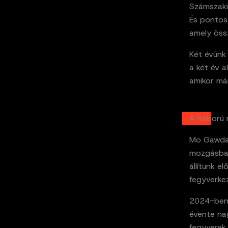
Számszaki
És pontos
amely öss
Két évünk 
a két év a
amikor má
A háború m
Mo Gawdat
mozgásban
állítunk e
fegyverke
2024-ben a
évente na
fegyverek 