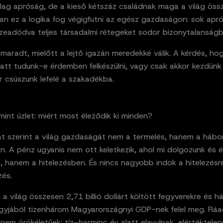
lag apróság, de a kieső kétszáz családnak maga a világ öss
an ez a logika fog végigfutni az egész gazdaságon: sok apró
zeadódva teljes társadalmi rétegeket sodor bizonytalanságb
maradt, mielőtt a lejtő igazán meredekké válik. A kérdés, ho
latt tudunk-e érdemben felkészülni, vagy csak akkor kezdünk
r csúszunk lefelé a szakadékba.
int üzlet: miért most éleződik ki minden?
 szerint a világ gazdaságát nem a termelés, hanem a hábor
. A pénz ugyanis nem ott keletkezik, ahol mi dolgozunk és é
lő, hanem a hitelezésben. És nincs nagyobb indok a hitelezésr
zés.
 világ összesen 2,71 billió dollárt költött fegyverekre és h
gyjából tizenhárom Magyarországnyi GDP-nek felel meg. Ráa
nem örökéletűek: tíz–harminc év alatt elavulnak, elértéktele