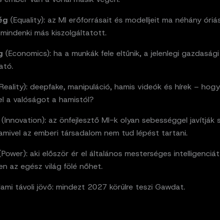
ség
(Equality): az MI erőforrásait és modelljeit ma néhány óriás
, mindenki más kiszolgáltatott.
g
(Economics): ha a munkák fele eltűnik, a jelenlegi gazdasági
ató.
Reality): deepfake, manipuláció, hamis videók és hírek – hog
 el a valóságot a hamistól?
(Innovation): az önfejlesztő MI-k olyan sebességgel javítják 
amivel az emberi társadalom nem tud lépést tartani.
Power): aki először ér el általános mesterséges intelligenciát
en az egész világ fölé nőhet.
ami távoli jövő: mindezt 2027 körülre teszi Gawdat.