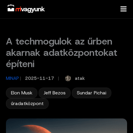
Skip
to
content
A techmogulok az űrben
akarnak adatközpontokat
építeni
atak
MINAP
/
2025-11-17
/
,
,
,
Elon Musk
Jeff Bezos
Sundar Pichai
űradatközpont