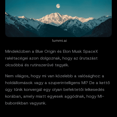
lummi.ai
Mindeközben a Blue Origin és Elon Musk SpaceX
rakétacégei azon dolgoznak, hogy az űrutazást
olcsóbbá és rutinszerűvé tegyék.
Nem világos, hogy mi van közelebb a valósághoz: a
holdállomások vagy a szuperintelligens MI? De a kettő
úgy tűnik konvergál egy olyan befektetői lelkesedés
korában, amely miatt egyesek aggódnak, hogy MI-
buborékban vagyunk.