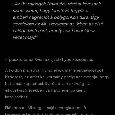
„Az űr-rajongók (mint én) régóta keresnek
üzleti esetet, hogy lehetővé tegyék az
emberi migrációt a bolygónkon túlra. Úgy
gondolom az MI-szerverek az űrben az első
valódi üzleti eset, amely sok hasonlóhoz
vezet majd”
– posztolta az X-en az újabb hype közepette.
A Földön maradva Trump elnök már energiaválságot
hirdetett, az amerikai kormány pedig azt mondja, hogy
hatalmas kapacitásbővítésre van szükség az
elkövetkező években várható energiaigény
kezeléséhez.
Eközben az MI-cégek saját energiatermelő
képességeiket építik ki, és arra várnak, hogy az