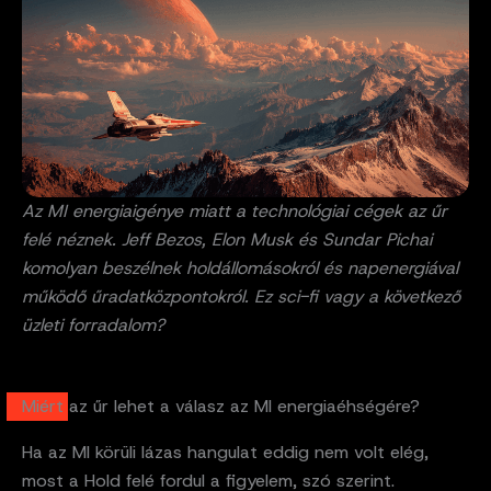
Az MI energiaigénye miatt a technológiai cégek az űr
felé néznek. Jeff Bezos, Elon Musk és Sundar Pichai
komolyan beszélnek holdállomásokról és napenergiával
működő űradatközpontokról. Ez sci-fi vagy a következő
üzleti forradalom?
Miért az űr lehet a válasz az MI energiaéhségére?
Ha az MI körüli lázas hangulat eddig nem volt elég,
most a Hold felé fordul a figyelem, szó szerint.