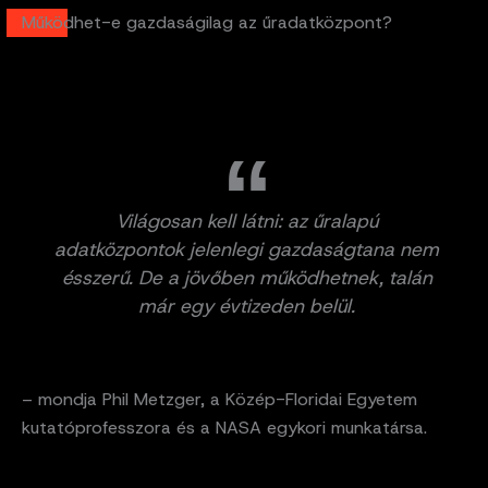
Működhet-e gazdaságilag az űradatközpont?
Világosan kell látni: az űralapú
adatközpontok jelenlegi gazdaságtana nem
ésszerű. De a jövőben működhetnek, talán
már egy évtizeden belül.
– mondja Phil Metzger, a Közép-Floridai Egyetem
kutatóprofesszora és a NASA egykori munkatársa.