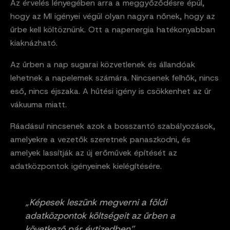
Az érvelés lényegében arra a meggyőződésre épül,
hogy az MI igényei végül olyan nagyra nőnek, hogy az
űrbe kell költöznünk. Ott a napenergia hatékonyabban
kiaknázható.
Az űrben a nap sugarai közvetlenek és állandóak
lehetnek a napelemek számára. Nincsenek felhők, nincs
eső, nincs éjszaka. A hűtési igény is csökkenhet az űr
vákuuma miatt.
Ráadásul nincsenek azok a bosszantó szabályozások,
amelyekre a vezetők szeretnek panaszkodni, és
amelyek lassítják az új erőművek építését az
adatközpontok igényeinek kielégítésére.
„Képesek leszünk megverni a földi
adatközpontok költségeit az űrben a
következő pár évtizedben”