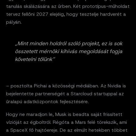
tanulás skálázására az űrben. Két prototípus-műholdat
tervez fellőni 2027 elejéig, hogy tesztelje hardverét a
pályán.
„Mint minden holdról szóló projekt, ez is sok
összetett mérnöki kihívás megoldását fogja
követelni tőlünk”
– posztolta Pichai a közösségi médiában. Az Nvidia is
bejelentette partnerségét a Starcloud startuppal az
űralapú adatközpontok fejlesztésére.
Hogy ne maradjon le, Musk is beadta saját frissített
vízióját az égboltról. Régóta a Mars felé törekszik, ami
a SpaceX fő hajtóereje. De az elmúlt hetekben többet