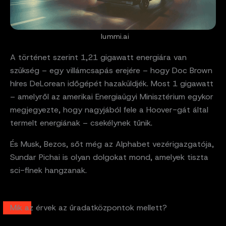
lummi.ai
A történet szerint 1,21 gigawatt energiára van
szükség – egy villámcsapás erejére – hogy Doc Brown
híres DeLorean időgépét hazaküldjék. Most 1 gigawatt
– amelyről az amerikai Energiaügyi Minisztérium egykor
megjegyezte, hogy nagyjából fele a Hoover-gát által
termelt energiának – csekélynek tűnik.
És Musk, Bezos, sőt még az Alphabet vezérigazgatója,
Sundar Pichai is olyan dolgokat mond, amelyek tiszta
sci-finek hangzanak.
Mik az érvek az űradatközpontok mellett?