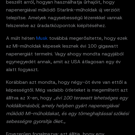
beszélt arról, hogyan használhatja űrhajóit, hogy
napenergiával működő Starlink-műholdak új verzióit
telepítse. Amelyek nagysebességű lézerekkel vannak
felszerelve az űradatközpontok kiépítéséhez.
A múlt héten
Musk
továbbá megerősítette, hogy ezek
az MI-műholdak képesek lesznek évi 100 gigawatt
napenergiát termelni. Vagy ahogy mondta nagyjából
egynegyedét annak, amit az USA átlagosan egy év
alatt fogyaszt.
Korábban azt mondta, hogy négy-öt évre van ettől a
képességtől. Még vadabb ötleteket is megemlített azt
állítva az X-en, hogy „
évi 100 terawatt lehetséges egy
holdállomásból, amely helyben gyárt napenergiával
működő MI-műholdakat, és egy tömeghajtással szökési
sebességre gyorsítja őket.
„
Egyszerűen fogalmazva: azt állítja, hogy egy