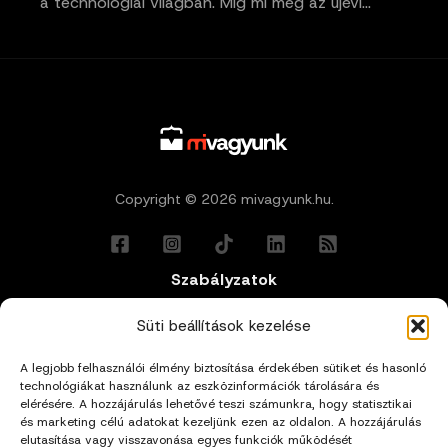
a technológiai világban. Míg mi még az újévi…
Copyright © 2026 mivagyunk.hu.
Szabályzatok
Általános Felhasználási Feltételek
Süti beállítások kezelése
A legjobb felhasználói élmény biztosítása érdekében sütiket és hasonló
Adatkezelési Tájékoztató
technológiákat használunk az eszközinformációk tárolására és
elérésére. A hozzájárulás lehetővé teszi számunkra, hogy statisztikai
és marketing célú adatokat kezeljünk ezen az oldalon. A hozzájárulás
Impresszum
elutasítása vagy visszavonása egyes funkciók működését