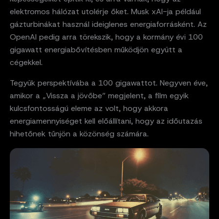
elektromos hálózat utolérje őket. Musk xAI-ja például
gázturbinákat használ ideiglenes energiaforrásként. Az
OpenAI pedig arra törekszik, hogy a kormány évi 100
gigawatt energiabővítésben működjön együtt a
cégekkel.
Tegyük perspektívába a 100 gigawattot. Negyven éve,
amikor a „Vissza a jövőbe” megjelent, a film egyik
kulcsfontosságú eleme az volt, hogy akkora
energiamennyiséget kell előállítani, hogy az időutazás
hihetőnek tűnjön a közönség számára.