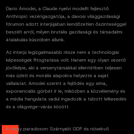
Dario Amodei, a Claude nyelvi modellt fejlesztő
Anthropic vezérigazgatója, a davosi világgazdasági
fórumon adott interjújában kendőzetlen őszinteséggel
beszélt arról, milyen brutális gazdasági és társadalmi
átalakulás küszöbén állunk.
Az interjú legizgalmasabb része nem a technológiai
képességek fitogtatása volt. Hanem egy olyan vezető
jövőképe, aki a versenytársakkal ellentétben teljesen
más üzleti és morális alapokra helyezte a saját
vállalatát. Amodei szerint a fejlődés egy sima,
exponenciális görbét ír le, miközben a közvélemény és
a média hangulata vadul ingadozik a túlzott lelkesedés
és a világvége-várás között.
A nagy paradoxon: Szárnyaló GDP és növekvő