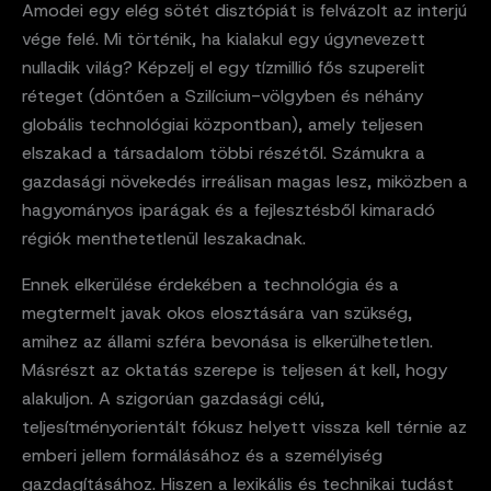
Amodei egy elég sötét disztópiát is felvázolt az interjú
vége felé. Mi történik, ha kialakul egy úgynevezett
nulladik világ? Képzelj el egy tízmillió fős szuperelit
réteget (döntően a Szilícium-völgyben és néhány
globális technológiai központban), amely teljesen
elszakad a társadalom többi részétől. Számukra a
gazdasági növekedés irreálisan magas lesz, miközben a
hagyományos iparágak és a fejlesztésből kimaradó
régiók menthetetlenül leszakadnak.
Ennek elkerülése érdekében a technológia és a
megtermelt javak okos elosztására van szükség,
amihez az állami szféra bevonása is elkerülhetetlen.
Másrészt az oktatás szerepe is teljesen át kell, hogy
alakuljon. A szigorúan gazdasági célú,
teljesítményorientált fókusz helyett vissza kell térnie az
emberi jellem formálásához és a személyiség
gazdagításához. Hiszen a lexikális és technikai tudást