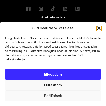
Szabályzatok
Általános Felhasználási Feltételek
Süti beállítások kezelése
A legjobb felhasználói élmény biztosítása érdekében sütiket és hasonló
Adatkezelési Tájékoztató
technológiákat használunk az eszközinformációk tárolására és
elérésére. A hozzájárulás lehetővé teszi számunkra, hogy statisztikai
és marketing célú adatokat kezeljünk ezen az oldalon. A hozzájárulás
Impresszum
elutasítása vagy visszavonása egyes funkciók működését
befolyásolhatja.
Cookie Policy (EU)
Elfogadom
Kapcsolat
Elutasítom
hello@mivagyunk.hu
Beállítások