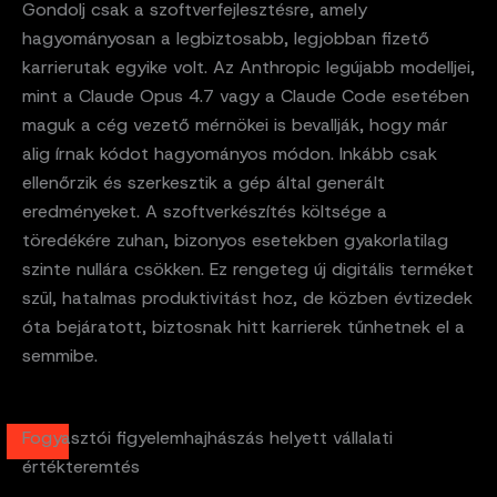
Gondolj csak a szoftverfejlesztésre, amely
hagyományosan a legbiztosabb, legjobban fizető
karrierutak egyike volt. Az Anthropic legújabb modelljei,
mint a Claude Opus 4.7 vagy a Claude Code esetében
maguk a cég vezető mérnökei is bevallják, hogy már
alig írnak kódot hagyományos módon. Inkább csak
ellenőrzik és szerkesztik a gép által generált
eredményeket. A szoftverkészítés költsége a
töredékére zuhan, bizonyos esetekben gyakorlatilag
szinte nullára csökken. Ez rengeteg új digitális terméket
szül, hatalmas produktivitást hoz, de közben évtizedek
óta bejáratott, biztosnak hitt karrierek tűnhetnek el a
semmibe.
Fogyasztói figyelemhajhászás helyett vállalati
értékteremtés