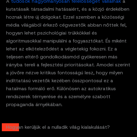
A
tudósok hagyományosan felelősséget vállalnak
a
kutatásaik társadalmi hatásaiért, és a közjó érdekében
hoznak létre új dolgokat. Ezzel szemben a közösségi
média világából érkező cégvezetők abban nőttek fel,
hogyan lehet pszichológiai trükkökkel és
algoritmusokkal manipulálni a fogyasztókat. És miként
lehet az elköteleződést a végletekig fokozni. Ez a
teljesen eltérő gondolkodásmód gyökeresen más
irányba tereli a fejlesztési prioritásokat. Amodei szerint
a jövőre nézve kritikus fontosságú lesz, hogy milyen
indíttatású vezetők kezében összpontosul ez a
hatalmas formáló erő. Különösen az autokratikus
rendszerek térnyerése és a személyre szabott
propaganda árnyékában.
Hogyan kerüljük el a nulladik világ kialakulását?