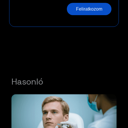
Feliratkozom
Hasonló