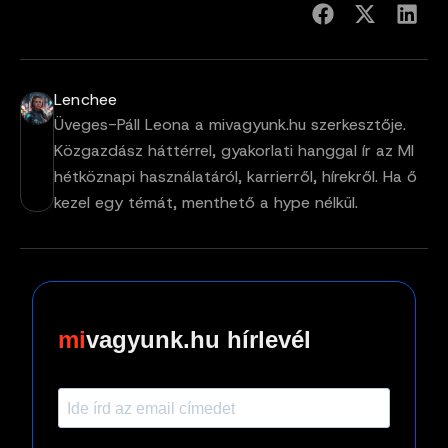
Lenchee
Üveges-Páll Leona a mivagyunk.hu szerkesztője.
Közgazdász háttérrel, gyakorlati hanggal ír az MI
hétköznapi használatáról, karrierről, hírekről. Ha ő
kezel egy témát, menthető a hype nélkül.
vagyunk.hu hírlevél