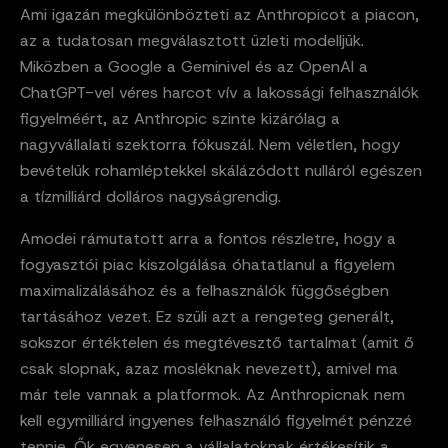
Ami igazán megkülönbözteti az Anthropicot a piacon,
az a tudatosan megválasztott üzleti modelljük.
Miközben a Google a Geminivel és az OpenAI a
ChatGPT-vel véres harcot vív a lakossági felhasználók
figyelméért, az Anthropic szinte kizárólag a
nagyvállalati szektorra fókuszál. Nem véletlen, hogy
bevételük rohamléptekkel skálázódott nulláról egészen
a tízmilliárd dolláros nagyságrendig.
Amodei rámutatott arra a fontos részletre, hogy a
fogyasztói piac kiszolgálása óhatatlanul a figyelem
maximalizálásához és a felhasználók függőségben
tartásához vezet. Ez szüli azt a rengeteg generált,
sokszor értéktelen és megtévesztő tartalmat (amit ő
csak slopnak, azaz mosléknak nevezett), amivel ma
már tele vannak a platformok. Az Anthropicnak nem
kell egymilliárd ingyenes felhasználó figyelmét pénzzé
tennie. Ők egyenesen a vállalatoknak értékesítik a