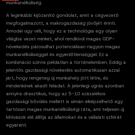
munkanélküliség
A leginkább kijózanító gondolat, amit a cégvezető
megfogalmazott, a makrogazdaság jövőjét érinti.
Amodei úgy véli, hogy ez a technológia egy olyan
világba vezet minket, ahol rendkívül magas GDP-
növekedés párosulhat potenciálisan nagyon magas
munkanélküliséggel és egyenlőtlenséggel. Ez a
kombináció szinte példátlan a történelemben. Eddig a
jelentős gazdasági növekedés automatikusan azzal
járt, hogy rengeteg új munkahely jött létre, és
mindenkinek akadt feladat. A jelenlegi ugrás azonban
annyira drasztikus, hogy az 5-10 százalékos
gazdasági bővülés mellett is simán elképzelhető egy
tartósan magas munkanélküliségi ráta, ami teljesen új
kihívások elé állítja az államokat és a vállalati szférát
egyaránt.