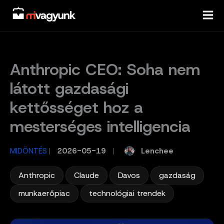
Skip
to
content
Anthropic CEO: Soha nem
látott gazdasági
kettősséget hoz a
mesterséges intelligencia
Lenchee
MIDÖNTÉS
/
2026-05-19
/
,
,
,
,
Anthropic
Claude
Davos
gazdaság
,
munkaerőpiac
technológiai trendek