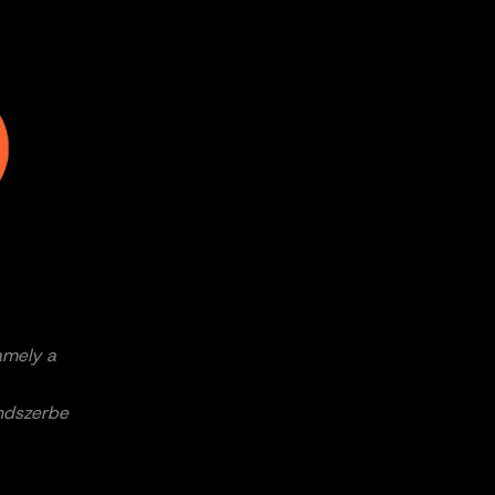
amely a
endszerbe