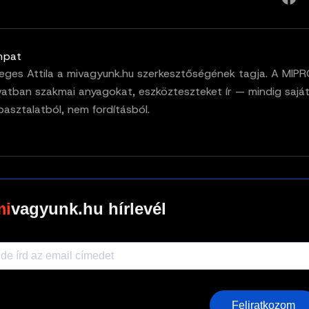
mpat
eges Attila a mivagyunk.hu szerkesztőségének tagja. A MIP
vatban szakmai anyagokat, eszközteszteket ír — mindig sajá
pasztalatból, nem fordításból.
vagyunk.hu hírlevél
Feliratkozom