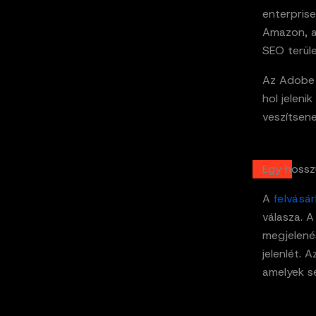
enterprise
Amazon, a
SEO terüle
Az Adobe s
hol jeleni
veszítsene
Egy hosszú
A
felvásá
válasza. 
megjelené
jelenlét. 
amelyek s