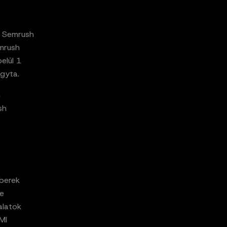
a Semrush
emrush
elül 1
agyta.
h
sh
mberek
de
alatok
MI