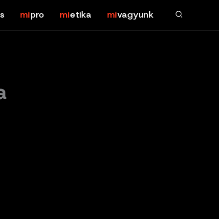
s
pro
etika
vagyunk
a