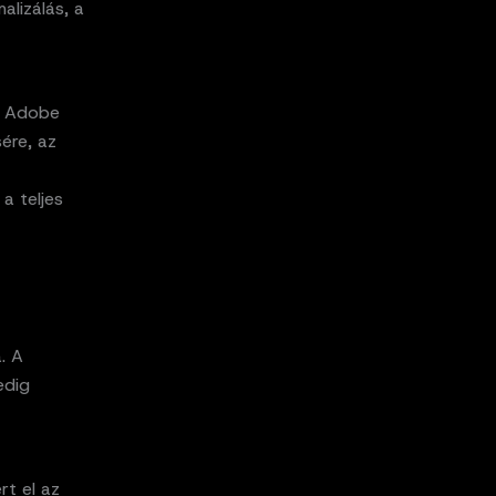
alizálás, a
z Adobe
ére, az
a teljes
. A
edig
t el az