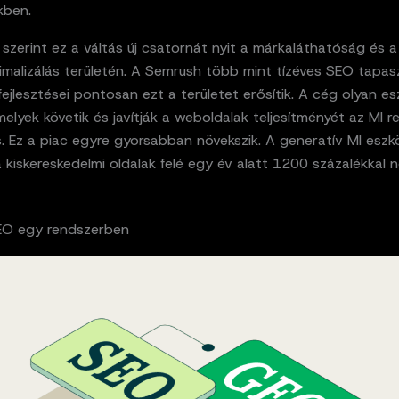
kben.
zerint ez a váltás új csatornát nyit a márkaláthatóság és a
imalizálás területén. A Semrush több mint tízéves SEO tapas
fejlesztései pontosan ezt a területet erősítik. A cég olyan e
melyek követik és javítják a weboldalak teljesítményét az MI 
s. Ez a piac egyre gyorsabban növekszik. A generatív MI esz
 kiskereskedelmi oldalak felé egy év alatt 1200 százalékkal n
EO egy rendszerben