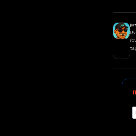
ju
Üv
ro
ta