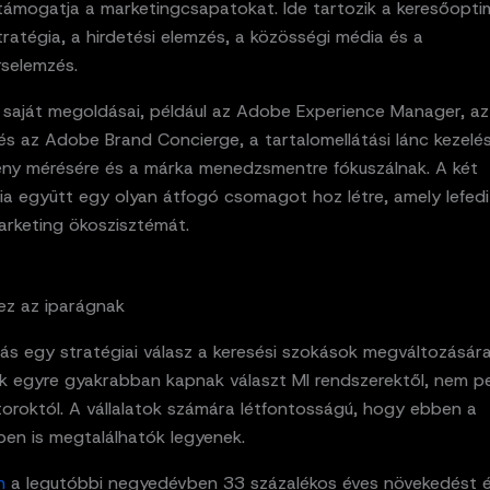
támogatja a marketingcsapatokat. Ide tartozik a keresőoptim
ratégia, a hirdetési elemzés, a közösségi média és a
rselemzés.
saját megoldásai, például az Adobe Experience Manager, a
és az Adobe Brand Concierge, a tartalomellátási lánc kezelés
ény mérésére és a márka menedzsmentre fókuszálnak. A két
a együtt egy olyan átfogó csomagot hoz létre, amely lefedi 
marketing ökoszisztémát.
 ez az iparágnak
lás egy stratégiai válasz a keresési szokások megváltozására
k egyre gyakrabban kapnak választ MI rendszerektől, nem p
oroktól. A vállalatok számára létfontosságú, hogy ebben a
ben is megtalálhatók legyenek.
h
a legutóbbi negyedévben 33 százalékos éves növekedést ér