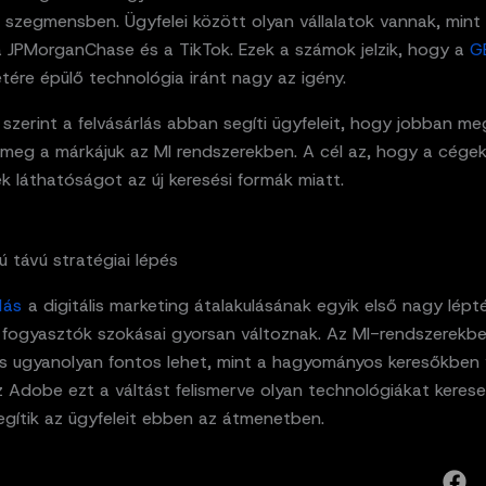
 szegmensben. Ügyfelei között olyan vállalatok vannak, mint
 JPMorganChase és a TikTok. Ezek a számok jelzik, hogy a
G
tére épülő technológia iránt nagy az igény.
zerint a felvásárlás abban segíti ügyfeleit, hogy jobban me
k meg a márkájuk az MI rendszerekben. A cél az, hogy a cége
k láthatóságot az új keresési formák miatt.
 távú stratégiai lépés
rlás
a digitális marketing átalakulásának egyik első nagy lépt
A fogyasztók szokásai gyorsan változnak. Az MI-rendszerekbe
s ugyanolyan fontos lehet, mint a hagyományos keresőkben 
Az Adobe ezt a váltást felismerve olyan technológiákat kerese
egítik az ügyfeleit ebben az átmenetben.