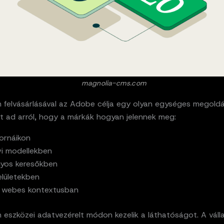
magnolia-cms.com
 felvásárlásával az Adobe célja egy olyan egységes megoldá
st ad arról, hogy a márkák hogyan jelennek meg:
tornáikon
vi modellekben
yos keresőkben
elületekben
 webes kontextusban
 eszközei adatvezérelt módon kezelik a láthatóságot. A váll