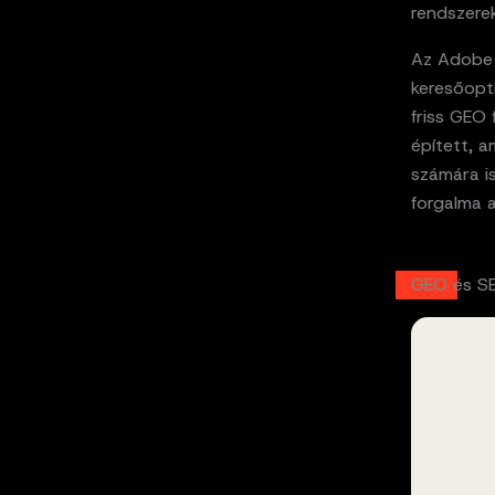
rendszere
Az Adobe s
keresőopt
friss GEO 
épített, a
számára i
forgalma a
GEO és S