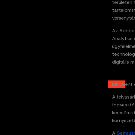
területen 
tartalomst
versenytá
Az Adobe 
Analytics 
ügyfélélm
technológi
digitális 
Mit jelent
A felvásár
fogyasztó
keresőmot
környezet
A
Semrus