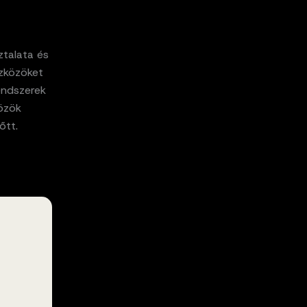
ztalata és
szközöket
rendszerek
közök
őtt.