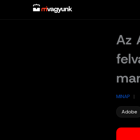
Skip
to
content
Az 
fel
mar
MINAP
/
Adobe