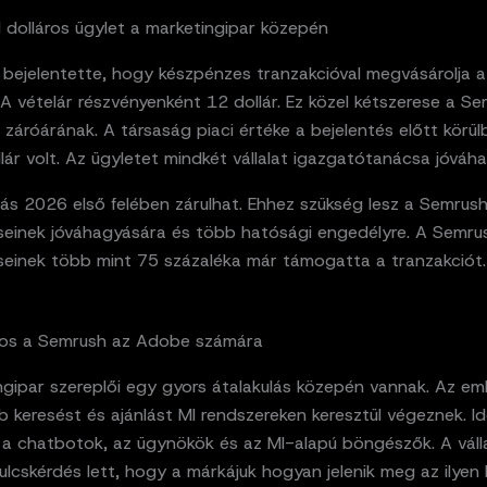
rd dolláros ügylet a marketingipar közepén
bejelentette, hogy készpénzes tranzakcióval megvásárolja 
. A vételár részvényenként 12 dollár. Ez közel kétszerese a S
 záróárának. A társaság piaci értéke a bejelentés előtt körülb
ollár volt. Az ügyletet mindkét vállalat igazgatótanácsa jóváh
lás 2026 első felében zárulhat. Ehhez szükség lesz a Semrus
seinek jóváhagyására és több hatósági engedélyre. A Semru
seinek több mint 75 százaléka már támogatta a tranzakciót.
tos a Semrush az Adobe számára
ngipar szereplői egy gyors átalakulás közepén vannak. Az e
 keresést és ajánlást MI rendszereken keresztül végeznek. I
 a chatbotok, az ügynökök és az MI-alapú böngészők. A váll
lcskérdés lett, hogy a márkájuk hogyan jelenik meg az ilyen 