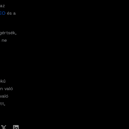
 az
EO
és a
gértsék,
k ne
ékű
n való
való
tt,