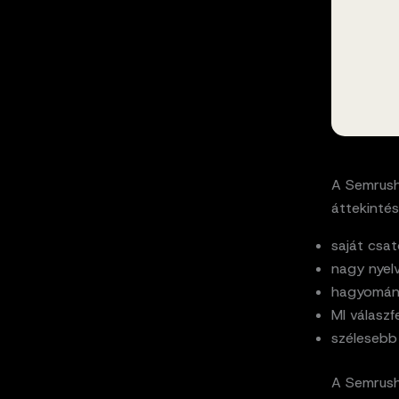
A Semrush
áttekinté
saját csa
nagy nyel
hagyomán
MI válaszf
szélesebb
A Semrush