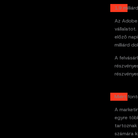
1.9 milliá
Az Adobe 
vállalatot
előző napi
milliárd d
A felvásár
részvénye
részvénye
Miért fon
A marketi
egyre több
tartoznak
számára ku