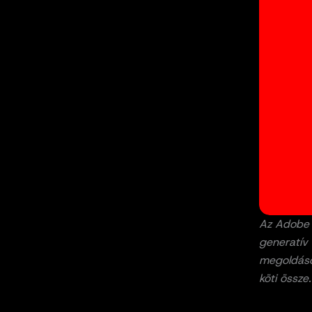
Az Adobe S
generatív 
megoldáso
köti össze.