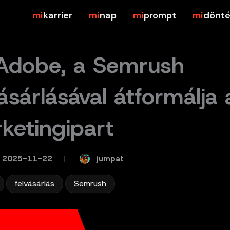
karrier
nap
prompt
dönté
Adobe, a Semrush
vásárlásával átformálja 
ketingipart
jumpat
2025-11-22
/
,
,
felvásárlás
Semrush