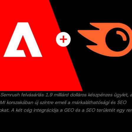
emrush felvásárlás 1.9 milliárd dolláros készpénzes ügylet, 
MI korszakában új szintre emeli a márkaláthatósági és SEO
kat. A két cég integrációja a GEO és a SEO területét egy r