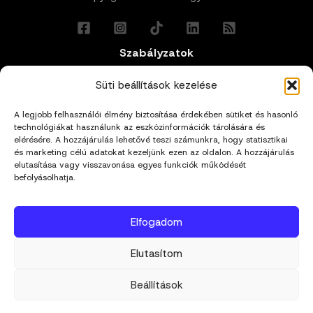
Szabályzatok
Általános Felhasználási Feltételek
Süti beállítások kezelése
A legjobb felhasználói élmény biztosítása érdekében sütiket és hasonló
Adatkezelési Tájékoztató
technológiákat használunk az eszközinformációk tárolására és
elérésére. A hozzájárulás lehetővé teszi számunkra, hogy statisztikai
Impresszum
és marketing célú adatokat kezeljünk ezen az oldalon. A hozzájárulás
elutasítása vagy visszavonása egyes funkciók működését
befolyásolhatja.
Cookie Policy (EU)
Elfogadom
Kapcsolat
Elutasítom
hello@mivagyunk.hu
Beállítások