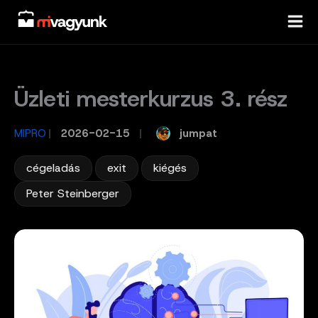
Skip
to
content
Üzleti mesterkurzus 3. rész
jumpat
MIPRO
/
2026-02-15
/
,
,
,
cégeladás
exit
kiégés
Peter Steinberger