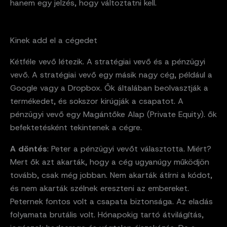
hanem egy jelzés, hogy változtatni kell.
Kinek add el a cégedet
Kétféle vevő létezik. A stratégiai vevő és a pénzügyi
vevő. A stratégiai vevő egy másik nagy cég, például a
Google vagy a Dropbox. Ők általában beolvasztják a
termékedet, és sokszor kirúgják a csapatot. A
pénzügyi vevő egy Magántőke Alap (Private Equity). ők
befektetésként tekintenek a cégre.
A döntés
: Peter a pénzügyi vevőt választotta. Miért?
Mert ők azt akarták, hogy a cég ugyanúgy működjön
tovább, csak még jobban. Nem akarták átírni a kódot,
és nem akarták szélnek ereszteni az embereket.
Peternek fontos volt a csapata biztonsága. Az eladás
folyamata brutális volt. Hónapokig tartó átvilágítás,