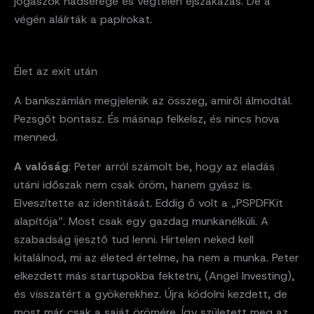
jogászok hadserege és végtelen éjszakázás. De a
végén aláírták a papírokat.
Élet az exit után
A bankszámlán megjelenik az összeg, amiről álmodtál.
Pezsgőt bontasz. És másnap felkelsz, és nincs hova
menned.
A valóság
: Peter arról számolt be, hogy az eladás
utáni időszak nem csak öröm, hanem gyász is.
Elveszítette az identitását. Eddig ő volt a „PSPDFKit
alapítója”. Most csak egy gazdag munkanélküli. A
szabadság ijesztő tud lenni. Hirtelen neked kell
kitalálnod, mi az életed értelme, ha nem a munka. Peter
elkezdett más startupokba fektetni, (Angel Investing),
és visszatért a gyökerekhez. Újra kódolni kezdett, de
most már csak a saját örömére. Így született meg az