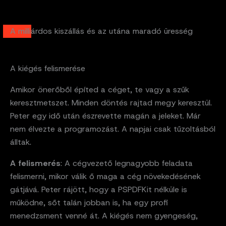
A milliárdos kiszállás és az utána maradó üresség
A kiégés felismerése
Amikor önerőből építed a céget, te vagy a szűk
keresztmetszet. Minden döntés rajtad megy keresztül.
Peter egy idő után észrevette magán a jeleket. Már
nem élvezte a programozást. A napjai csak tűzoltásból
álltak.
A felismerés
: A cégvezető legnagyobb feladata
felismerni, mikor válik ő maga a cég növekedésének
gátjává. Peter rájött, hogy a PSPDFKit nélküle is
működne, sőt talán jobban is, ha egy profi
menedzsment venné át. A kiégés nem gyengeség,