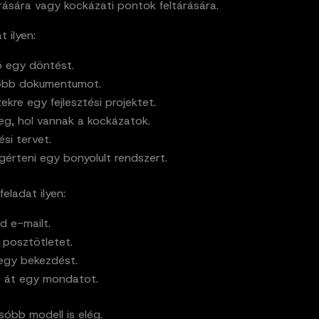
rására vagy kockázati pontok feltárására.
t ilyen:
ő egy döntést.
öbb dokumentumot.
ekre egy fejlesztési projektet.
g, hol vannak a kockázatok.
zési tervet.
érteni egy bonyolult rendszert.
eladat ilyen:
id e-mailt.
 posztötletet.
 egy bekezdést.
 át egy mondatot.
sóbb modell is elég.