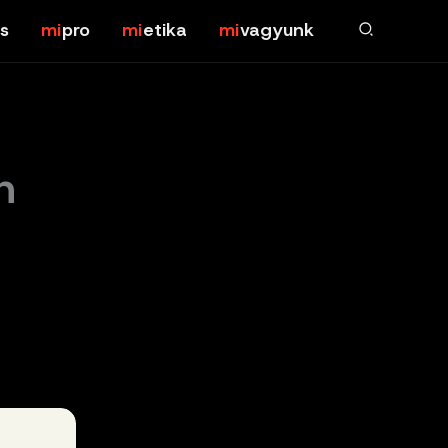
s
pro
etika
vagyunk
n