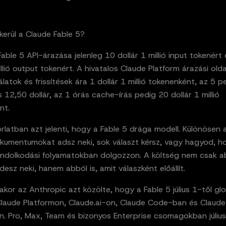
kerül a Claude Fable 5?
able 5 API-árazása jelenleg 10 dollár 1 millió input tokenért
illió output tokenért. A hivatalos Claude Platform árazási old
latok és frissítések ára 1 dollár 1 millió tokenenként, az 5 p
 12,50 dollár, az 1 órás cache-írás pedig 20 dollár 1 millió
nt.
rlatban azt jelenti, hogy a Fable 5 drága modell. Különösen 
kumentumokat adsz neki, sok választ kérsz, vagy hagyod, h
ndolkodási folyamatokban dolgozzon. A költség nem csak abb
desz neki, hanem abból is, amit válaszként előállít.
sakor az Anthropic azt közölte, hogy a Fable 5 július 1-től gl
Claude Platformon, Claude.ai-on, Claude Code-ban és Claude
. Pro, Max, Team és bizonyos Enterprise csomagokban július