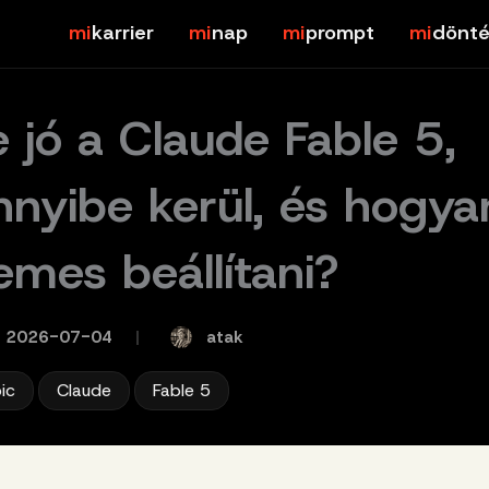
karrier
nap
prompt
dönté
e jó a Claude Fable 5,
nyibe kerül, és hogya
emes beállítani?
atak
2026-07-04
/
,
,
ic
Claude
Fable 5