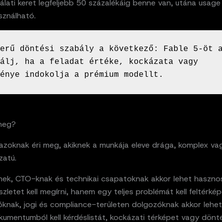
álati keret legfeljebb 50 százalékáig benne van, utána usage
sználható.
erű döntési szabály a következő: Fable 5-öt a
álj, ha a feladat értéke, kockázata vagy 
énye indokolja a prémium modellt.
 meg?
 azoknak éri meg, akiknek a munkája eleve drága, komplex v
zatú.
knek, CTO-knak és technikai csapatoknak akkor lehet haszno
zletet kell megírni, hanem egy teljes problémát kell feltérkép
knak, jogi és compliance-területen dolgozóknak akkor lehet
kumentumból kell kérdéslistát, kockázati térképet vagy dönt