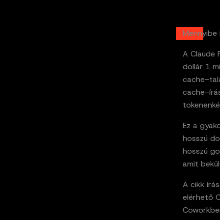
Mennyibe 
A Claude F
dollár 1 m
cache-talá
cache-írás
tokenenké
Ez a gyako
hosszú do
hosszú go
amit bekül
A cikk írá
elérhető 
Coworkben