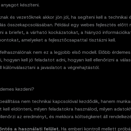
 anyagot készíteni.
knak és vezetőknek akkor jön jól, ha segíteni kell a technikai é
ás összekapcsolásában. Például egy webes fejlesztés előtt 
ni a briefet, a várható kockázatokat, a hiányzó információka
ontokat, amelyeket a fejlesztőcsapattal tisztázni kell.
felhasználónak nem ez a legjobb első modell. Előbb érdemes
, hogyan kell jó feladatot adni, hogyan kell ellenőrizni a válas
l különválasztani a javaslatot a végrehajtástól.
demes kezdeni?
beállítása nem technikai kapcsolóval kezdődik, hanem munkas
t kell eldönteni, milyen feladatokra használod, milyen adatok
ellenőrzi az eredményt, és mekkora költségkeret áll rendelkezé
öntés a használati felület.
Ha emberi kontroll mellett próbál