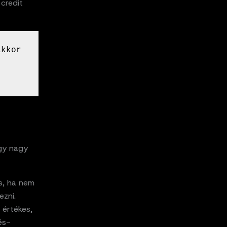
 credit
kkor 
agy nagy
s, ha nem
ezni.
 értékes,
és-