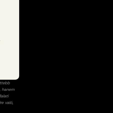
ttebb
á, hanem
alati
e való,