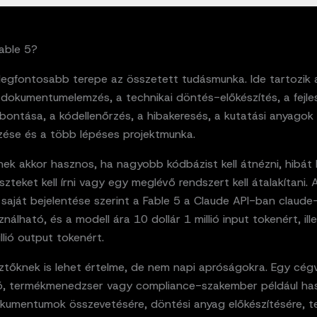
Fable 5?
 legfontosabb terepe az összetett tudásmunka. Ide tartozik 
dokumentumelemzés, a technikai döntés-előkészítés, a fejle
bontása, a kódellenőrzés, a hibakeresés, a kutatási anyagok
zése és a több lépéses projektmunka.
nek akkor hasznos, ha nagyobb kódbázist kell átnézni, hibát k
eszteket kell írni vagy egy meglévő rendszert kell átalakítani. 
saját bejelentése szerint a Fable 5 a Claude API-ban claude
nálható, és a modell ára 10 dollár 1 millió input tokenért, ill
illió output tokenért.
sztőknek is lehet értelme, de nem napi apróságokra. Egy cég
, termékmenedzser vagy compliance-szakember például has
kumentumok összevetésére, döntési anyag előkészítésére, te