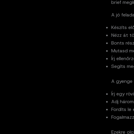
brief megí
A jó felada
Készíts el
Nézz át t
Bonts rész
Mutasd me
Írj ellenőr
Segíts meg
A gyenge f
Írj egy röv
Adj három
Fordíts le
Fogalmazz
Ezekre olc