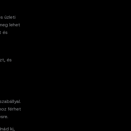
s üzleti
meg lehet
t és
zt, és
zabállyal.
hoz férhet
sre.
nád ki,