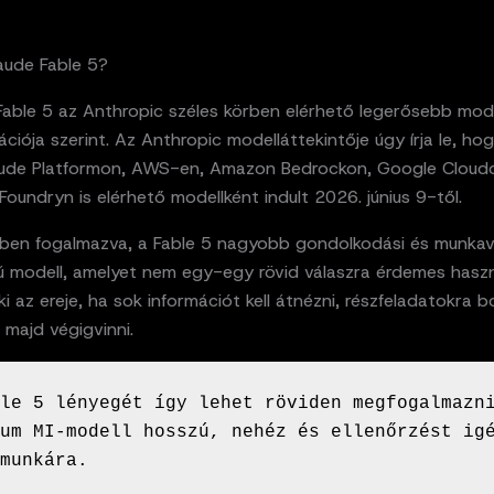
aude Fable 5?
Fable 5 az Anthropic széles körben elérhető legerősebb mode
iója szerint. Az Anthropic modelláttekintője úgy írja le, ho
aude Platformon, AWS-en, Amazon Bedrockon, Google Cloud
Foundryn is elérhető modellként indult 2026. június 9-től.
ben fogalmazva, a Fable 5 nagyobb gondolkodási és munkav
ú modell, amelyet nem egy-egy rövid válaszra érdemes haszn
ki az ereje, ha sok információt kell átnézni, részfeladatokra b
, majd végigvinni.
le 5 lényegét így lehet röviden megfogalmazni
um MI-modell hosszú, nehéz és ellenőrzést igé
munkára.