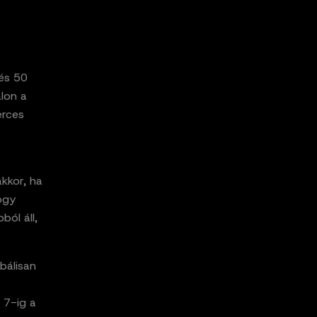
 és 50
alon a
erces
akkor, ha
ogy
ól áll,
obálisan
 7-ig a