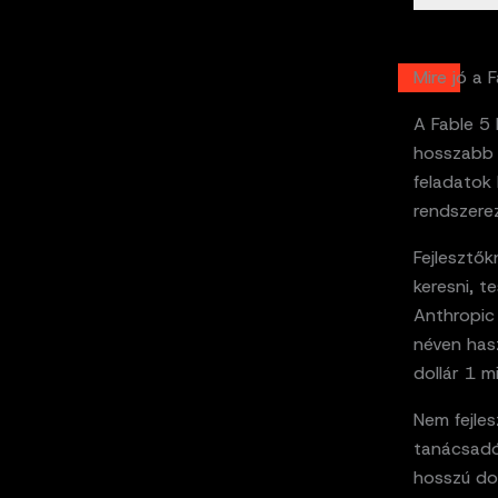
Mire jó a 
A Fable 5
hosszabb 
feladatok 
rendszere
Fejlesztők
keresni, t
Anthropic 
néven hasz
dollár 1 m
Nem fejle
tanácsadó
hosszú do