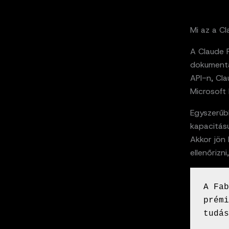
Mi az a Cl
A Claude 
dokumentác
API-n, Cl
Microsoft 
Egyszerűb
kapacitás
Akkor jön 
ellenőrizni
A Fab
prémi
tudás