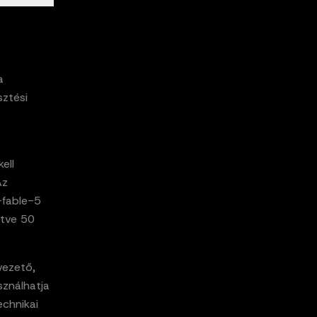
a
sztési
ell
Az
-fable-5
etve 50
vezető,
ználhatja
chnikai