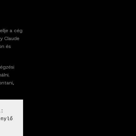
llje a cég
gy Claude
on és
égzési
álni.
ontani,
: 
nylő 