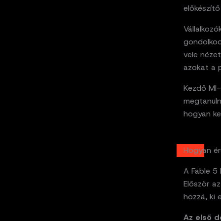
előkészítő
Vállalkozó
gondolkod
vele nézet
azokat a p
Kezdő MI-
megtanulni
hogyan kel
Hogyan ér
A Fable 5 
Először az
hozzá, ki 
Az első d