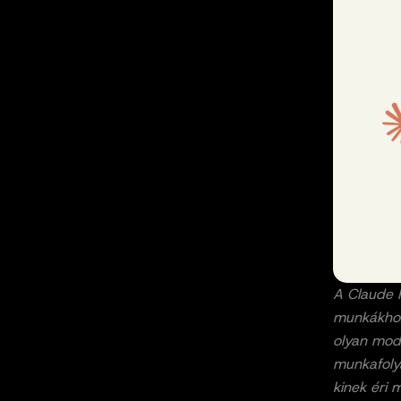
A Claude 
munkákhoz
olyan mode
munkafoly
kinek éri 