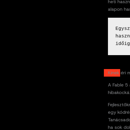
heti haszn
alapon ha
Egysz
haszn
időig
Kinek éri
A Fable 5
hibakocká
Fejlesztő
egy kódrés
Tanácsadó
ha sok do