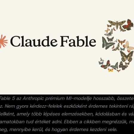
Fable 5 az Anthropic prémium MI-modellje hosszabb, összete
. Nem gyors kérdezz-felelek eszközként érdemes tekinteni r
llként, amely több lépéses elemzésekben, kódolásban és váll
amatokban tud értéket adni. Ebben a cikkben megnézzük, mir
meg, mennyibe kerül, és hogyan érdemes kezdeni vele.