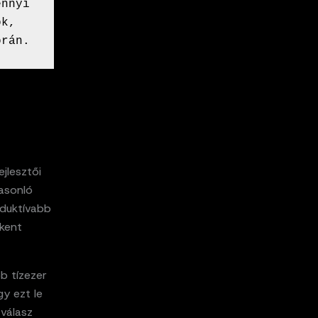
nnyi 
k, 
orán.
ejlesztői
hasonló
oduktívabb
okent
b tízezer
gy ezt le
 válasz