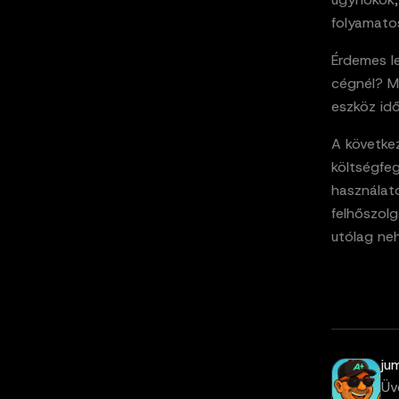
folyamato
Érdemes l
cégnél? M
eszköz id
A következ
költségfeg
használat
felhőszolg
utólag ne
ju
Üv