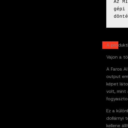
Az MI
gépi 
dönté
A produkt
Vajon a t
A Faros AI
output eme
képet lát
volt, mint
fogyaszto
Ez a külön
dollárnyi 
kellene ál