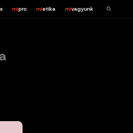
s
pro
etika
vagyunk
 a