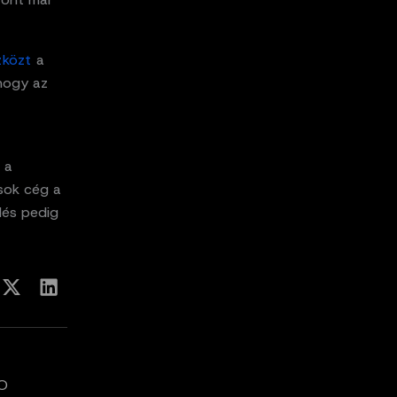
zközt
a
 hogy az
 a
sok cég a
lés pedig
RO