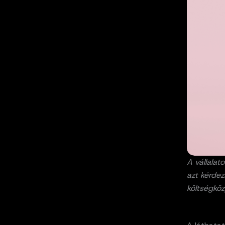
A vállalat
azt kérdez
költségkö