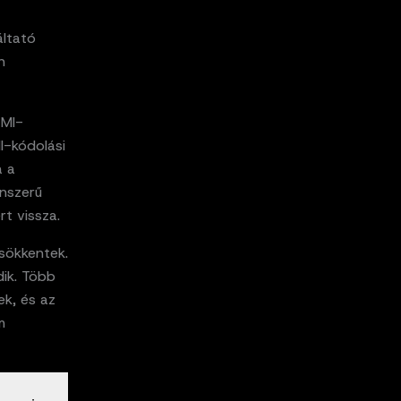
áltató
n
 MI-
MI-kódolási
a a
inszerű
t vissza.
sökkentek.
dik. Több
k, és az
m