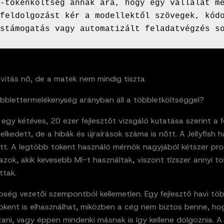
-tokenköltség annak ára, hogy egy vállalat me
feldolgozást kér a modellektől szövegek, kódo
stámogatás vagy automatizált feladatvégzés s
ivitás nő, de a matek nem mindig tiszta
öbblettermelékenység arányban áll a többletköltséggel?
 egy kétéves, 20 ezer fejlesztőt vizsgáló kutatása szerint a f
lkedett, de a hibák és újraírások száma is nőtt. A Jellyfish 
ott. A legtöbb tokent használó mérnök nagyjából kétszer pr
 azok, akik kevesebb MI-t használtak, viszont tízszer annyi t
ttak.
bség vezetői szempontból kellemetlen. Egy fejlesztő havi töb
tokent is elhasználhat, miközben a cég nem biztos benne, ho
lítani, vagy éppen mindenki másnak is így kellene dolgoznia. A