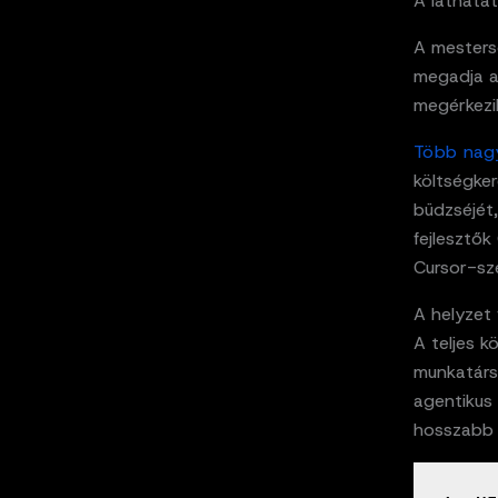
A láthatat
A mestersé
megadja a
megérkezik
Több nagy
költségker
büdzséjét
fejlesztők
Cursor-sz
A helyzet
A teljes 
munkatárs
agentikus
hosszabb 