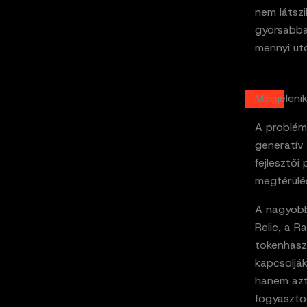
nem látszi
gyorsabban
mennyi ut
Megjelenik
A probléma
generatív 
fejlesztői
megtérülés
A nagyobb
Relic, a R
tokenhasz
kapcsolják
hanem azt
fogyasztot