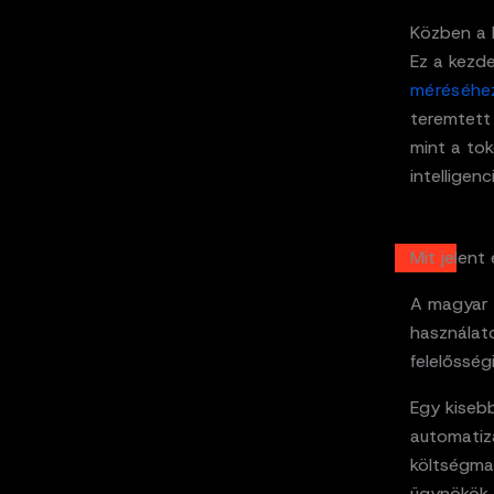
Közben a 
Ez a kezd
méréséhe
teremtett
mint a tok
intellige
Mit jelen
A magyar v
használato
felelősségi
Egy kisebb
automatizá
költségmas
ügynökök,