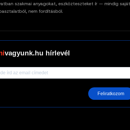
vatban szakmai anyagokat, eszközteszteket ír — mindig sajá
pasztalatból, nem fordításból.
vagyunk.hu hírlevél
Feliratkozom