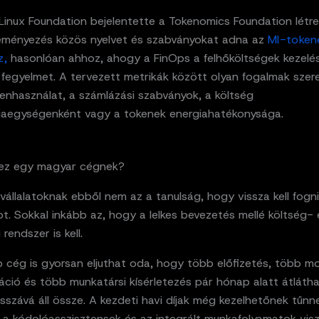
Linux Foundation bejelentette a Tokenomics Foundation létr
eményezés közös nyelvet és szabványokat adna az
MI-token
z,
hasonlóan ahhoz, ahogy a FinOps a felhőköltségek kezel
 fegyelmet. A tervezett metrikák között olyan fogalmak szer
enhasználat, a számlázási szabványok, a költség
nciaegységenként vagy a tokenek energiahatékonysága.
t ez egy magyar cégnek?
állalatoknak ebből nem az a tanulság, hogy vissza kell fogni
t. Sokkal inkább az, hogy a lelkes bevezetés mellé költség- 
 rendszer is kell.
 cég is gyorsan eljuthat oda, hogy több előfizetés, több mo
ció és több munkatársi kísérletezés pár hónap alatt átlátha
szává áll össze. A kezdeti havi díjak még kezelhetőnek tűnn
 a kódolóasszisztensek és az integrált munkafolyamatok vis