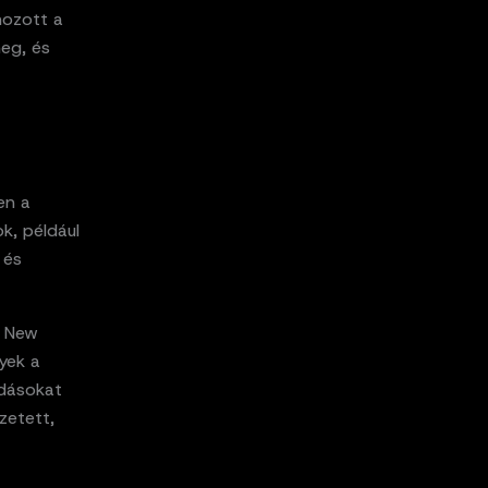
 hozott a
meg, és
en a
k, például
 és
a New
yek a
adásokat
zetett,