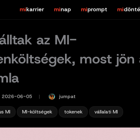
karrier
nap
prompt
dönté
álltak az MI-
enköltségek, most jön
mla
jumpat
2026-06-05
/
,
,
,
us MI
MI-költségek
tokenek
vállalati MI