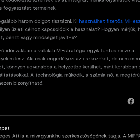
s fogyasztást termelnek.
egalább három dolgot tisztázni. Ki
használhat fizetős MI-es
ilyen üzleti célhoz kapcsolódik a használat? Hogyan mérjük,
őt, pénzt vagy minőséget javít-e?
ő időszakban a vállalati MI-stratégia egyik fontos része a
yelem lesz. Aki csak engedélyezi az eszközöket, de nem méri
ot, könnyen ugyanabba a helyzetbe kerülhet, mint korábban 
áltatásokkal. A technológia működik, a számla nő, a megtérü
hezen bizonyítható.
mpat
eges Attila a mivagyunk.hu szerkesztőségének tagja. A MIP