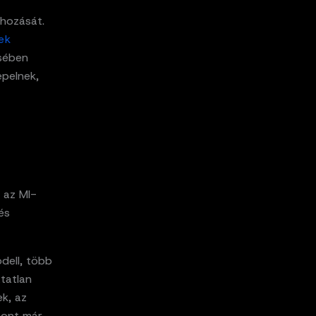
ehozását.
ek
ésében
epelnek,
 az MI-
és
dell, több
tatlan
ek, az
zont már