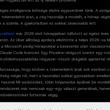
lan fogyasztás lett az új vállalati probléma
ges intelligencia költsége elsőre egyszerűnek tűnik. A szolg
 tokenenkénti árat, a cég használja a modellt, a hónap végé
 a számla. A gyakorlatban ez sokkal zavarosabb lett.
vállalat
már 2026 első hónapjaiban túlfutott az egész éves
etén. Az Uber állítólag áprilisra elköltötte a teljes 2026-os 
, a Microsoft pedig hónapokkal a bevezetés után visszavont
 Claude Code licenceit. Egy Priceline-dolgozó szerint egy rut
erződéshosszabbítás négyszer-ötször drágább ajánlattal tér
 furcsasága, hogy közben a tokenenkénti árak sok esetben c
költség mégis nő, mert a használat sokkal gyorsabban emelke
 használ MI-eszközöket, több folyamatba épülnek be modelle
 rendszerek már nemcsak egy-egy választ generálnak, hane
műveletsorokat futtatnak végig.