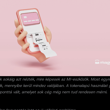
ok sokáig azt nézték, mire képesek az MI-eszközök. Most egy
ik, mennyibe kerül mindez valójában. A tokenalapú használat 
zponttá vált, amelyet sok cég még nem tud rendesen mérni.