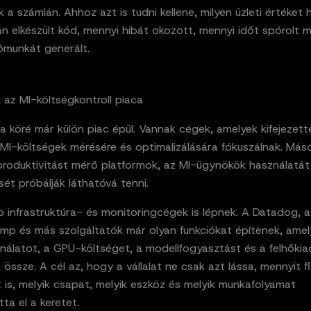
k a számlán. Ahhoz azt is tudni kellene, milyen üzleti értéket
 elkészült kód, mennyi hibát okozott, mennyi időt spórolt 
ómunkát generált.
 az MI-költségkontroll piaca
 köré már külön piac épül. Vannak cégek, amelyek kifejezett
MI-költségek mérésére és optimalizálására fókuszálnak. Máso
 produktivitást mérő platformok, az MI-ügynökök használatát
ét próbálják láthatóvá tenni.
 infrastruktúra- és monitoringcégek is lépnek. A Datadog, 
amp és más szolgáltatók már olyan funkciókat építenek, amel
nálatot, a GPU-költséget, a modellfogyasztást és a felhőki
 össze. A cél az, hogy a vállalat ne csak azt lássa, mennyit fi
 is, melyik csapat, melyik eszköz és melyik munkafolyamat
ta el a keretet.