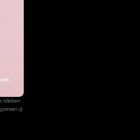
re többen
gyorsan új