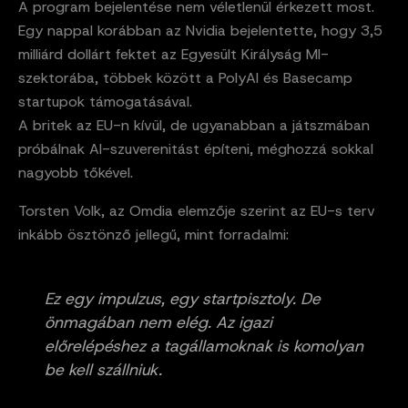
A program bejelentése nem véletlenül érkezett most.
Egy nappal korábban az Nvidia bejelentette, hogy 3,5
milliárd dollárt fektet az Egyesült Királyság MI-
szektorába, többek között a PolyAI és Basecamp
startupok támogatásával.
A britek az EU-n kívül, de ugyanabban a játszmában
próbálnak AI-szuverenitást építeni, méghozzá sokkal
nagyobb tőkével.
Torsten Volk, az Omdia elemzője szerint az EU-s terv
inkább ösztönző jellegű, mint forradalmi:
Ez egy impulzus, egy startpisztoly. De
önmagában nem elég. Az igazi
előrelépéshez a tagállamoknak is komolyan
be kell szállniuk.