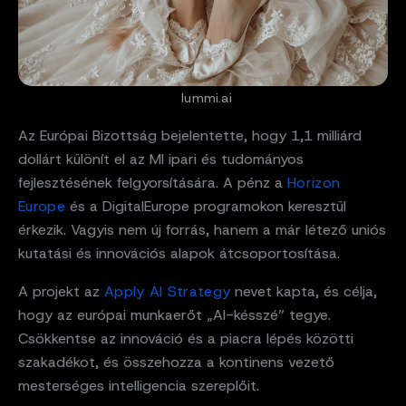
lummi.ai
Az Európai Bizottság bejelentette, hogy 1,1 milliárd
dollárt különít el az MI ipari és tudományos
fejlesztésének felgyorsítására. A pénz a
Horizon
Europe
és a DigitalEurope programokon keresztül
érkezik. Vagyis nem új forrás, hanem a már létező uniós
kutatási és innovációs alapok átcsoportosítása.
A projekt az
Apply AI Strategy
nevet kapta, és célja,
hogy az európai munkaerőt „AI-késszé” tegye.
Csökkentse az innováció és a piacra lépés közötti
szakadékot, és összehozza a kontinens vezető
mesterséges intelligencia szereplőit.