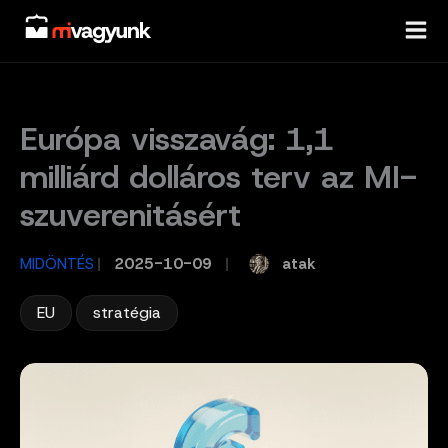
Skip
to
content
Európa visszavág: 1,1
milliárd dolláros terv az MI-
szuverenitásért
atak
MIDÖNTÉS
/
2025-10-09
/
,
EU
stratégia