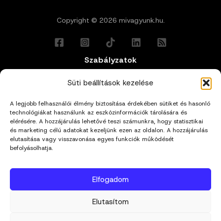
Copyright © 2026 mivagyunk.hu.
Szabályzatok
Általános Felhasználási Feltételek
Süti beállítások kezelése
A legjobb felhasználói élmény biztosítása érdekében sütiket és hasonló
Adatkezelési Tájékoztató
technológiákat használunk az eszközinformációk tárolására és
elérésére. A hozzájárulás lehetővé teszi számunkra, hogy statisztikai
és marketing célú adatokat kezeljünk ezen az oldalon. A hozzájárulás
Impresszum
elutasítása vagy visszavonása egyes funkciók működését
befolyásolhatja.
Cookie Policy (EU)
Elfogadom
Kapcsolat
Elutasítom
hello@mivagyunk.hu