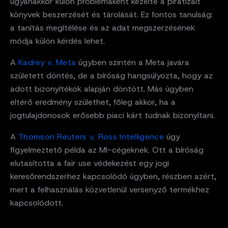
ugyanakkor külön problémaként kezelte a piratizált
könyvek beszerzését és tárolását. Ez fontos tanulság:
a tanítás megítélése és az adat megszerzésének
módja külön kérdés lehet.
A
Kadrey v. Meta
ügyben szintén a Meta javára
született döntés, de a bíróság hangsúlyozta, hogy az
adott bizonyítékok alapján döntött. Más ügyben
eltérő eredmény születhet, főleg akkor, ha a
jogtulajdonosok erősebb piaci kárt tudnak bizonyítani.
A
Thomson Reuters v. Ross Intelligence
ügy
figyelmeztető példa az MI-cégeknek. Ott a bíróság
elutasította a fair use védekezést egy jogi
keresőrendszerhez kapcsolódó ügyben, részben azért,
mert a felhasználás közvetlenül versenyző termékhez
kapcsolódott.