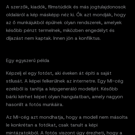
A szerzők, kiadók, filmstúdiók és más jogtulajdonosok
oldaláról a kép másképp néz ki. Ők azt mondják, hogy
az ő munkájukból épülnek olyan rendszerek, amelyek
később pénzt termelnek, miközben engedélyt és
díjazást nem kaptak. Innen jön a konfliktus.
Egy egyszerű példa
Képzelj el egy fotóst, aki éveken át építi a saját
stílusát. A képei felkerülnek az internetre. Egy MI-cég
ezekből is tanítja a képgeneráló modelljét. Később
bárki kérhet képet olyan hangulatban, amely nagyon
hasonlít a fotós munkáira.
Az MI-cég azt mondhatja, hogy a modell nem másolta
le konkrétan a fotókat, csak tanult a képi
mintázatokból. A fotós viszont úgy érezheti, hogy a