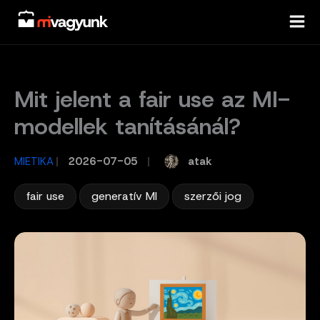
Skip
to
content
Mit jelent a fair use az MI-
modellek tanításánál?
atak
MIETIKA
/
2026-07-05
/
,
,
fair use
generatív MI
szerzői jog