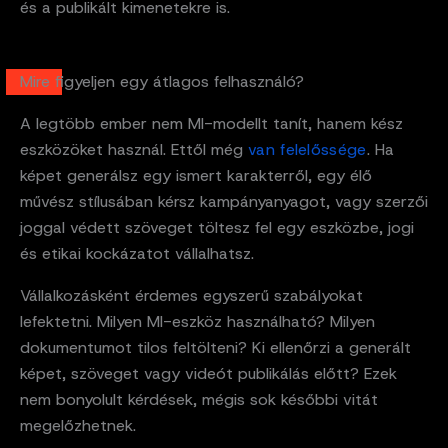
és a publikált kimenetekre is.
Mire figyeljen egy átlagos felhasználó?
A legtöbb ember nem MI-modellt tanít, hanem kész
eszközöket használ. Ettől még
van felelőssége
. Ha
képet generálsz egy ismert karakterről, egy élő
művész stílusában kérsz kampányanyagot, vagy szerzői
joggal védett szöveget töltesz fel egy eszközbe, jogi
és etikai kockázatot vállalhatsz.
Vállalkozásként érdemes egyszerű szabályokat
lefektetni. Milyen MI-eszköz használható? Milyen
dokumentumot tilos feltölteni? Ki ellenőrzi a generált
képet, szöveget vagy videót publikálás előtt? Ezek
nem bonyolult kérdések, mégis sok későbbi vitát
megelőzhetnek.