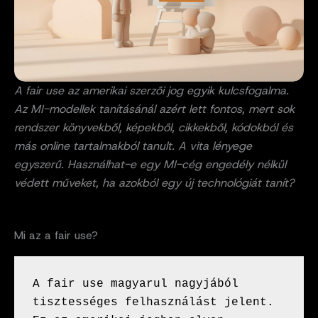
A fair use az amerikai szerzői jog egyik kulcsfogalma.
Az MI-modellek tanításánál azért lett fontos, mert sok
rendszer könyvekből, képekből, cikkekből, kódokból és
más online tartalmakból tanult. A vita lényege
egyszerű. Használhat-e egy MI-cég engedély nélkül
védett műveket, ha azokból egy új technológiát tanít?
Mi az a fair use?
A fair use magyarul nagyjából 
tisztességes felhasználást jelent. 