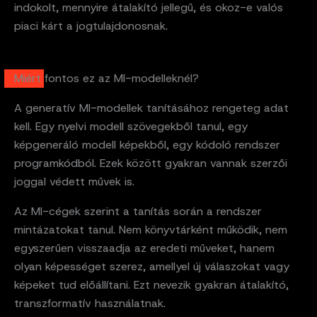
indokolt, mennyire átalakító jellegű, és okoz-e valós
piaci kárt a jogtulajdonosnak.
Miért fontos ez az MI-modelleknél?
A generatív MI-modellek tanításához rengeteg adat
kell. Egy nyelvi modell szövegekből tanul, egy
képgeneráló modell képekből, egy kódoló rendszer
programkódból. Ezek között gyakran vannak szerzői
joggal védett művek is.
Az MI-cégek szerint a tanítás során a rendszer
mintázatokat tanul. Nem könyvtárként működik, nem
egyszerűen visszaadja az eredeti műveket, hanem
olyan képességet szerez, amellyel új válaszokat vagy
képeket tud előállítani. Ezt nevezik gyakran átalakító,
transzformatív használatnak.