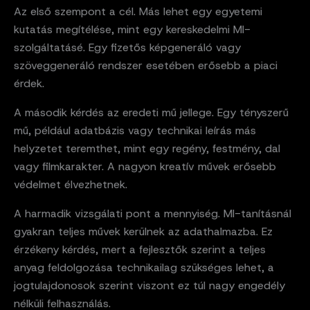
Az első szempont a cél. Más lehet egy egyetemi
kutatás megítélése, mint egy kereskedelmi MI-
szolgáltatásé. Egy fizetős képgeneráló vagy
szöveggeneráló rendszer esetében erősebb a piaci
érdek.
A második kérdés az eredeti mű jellege. Egy tényszerű
mű, például adatbázis vagy technikai leírás más
helyzetet teremthet, mint egy regény, festmény, dal
vagy filmkarakter. A nagyon kreatív művek erősebb
védelmet élvezhetnek.
A harmadik vizsgálati pont a mennyiség. MI-tanításnál
gyakran teljes művek kerülnek az adathalmazba. Ez
érzékeny kérdés, mert a fejlesztők szerint a teljes
anyag feldolgozása technikailag szükséges lehet, a
jogtulajdonosok szerint viszont ez túl nagy engedély
nélküli felhasználás.