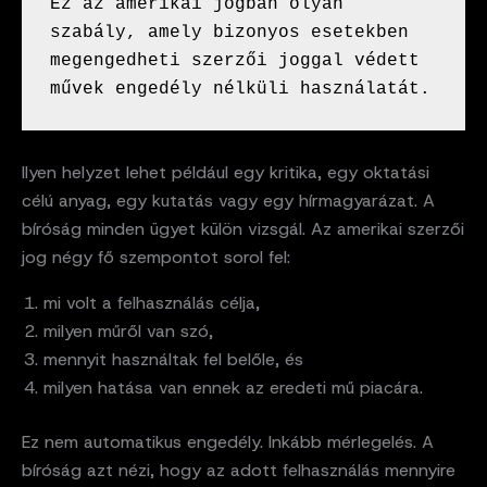
Ez az amerikai jogban olyan 
szabály, amely bizonyos esetekben 
megengedheti szerzői joggal védett 
művek engedély nélküli használatát.
Ilyen helyzet lehet például egy kritika, egy oktatási
célú anyag, egy kutatás vagy egy hírmagyarázat. A
bíróság minden ügyet külön vizsgál. Az amerikai szerzői
jog négy fő szempontot sorol fel:
mi volt a felhasználás célja,
milyen műről van szó,
mennyit használtak fel belőle, és
milyen hatása van ennek az eredeti mű piacára.
Ez nem automatikus engedély. Inkább mérlegelés. A
bíróság azt nézi, hogy az adott felhasználás mennyire