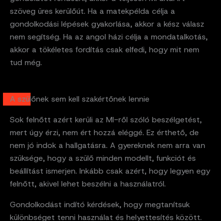
szöveg üres kerülőút. Ha a matekpélda célja a
gondolkodási lépések gyakorlása, akkor a kész válasz
nem segítség. Ha az angol házi célja a mondatalkotás,
akkor a tökéletes fordítás csak elfedi, hogy mit nem
tud még.
A szülőnek sem kell szakértőnek lennie
Sok felnőtt azért kerüli az MI-ről szóló beszélgetést,
mert úgy érzi, nem ért hozzá eléggé. Ez érthető, de
nem jó indok a hallgatásra. A gyereknek nem arra van
szüksége, hogy a szülő minden modellt, funkciót és
beállítást ismerjen. Inkább csak azért, hogy legyen egy
felnőtt, akivel lehet beszélni a használatról.
Gondolkodást indító kérdések, hogy megtanítsuk
különbséget tenni használat és helyettesítés között.