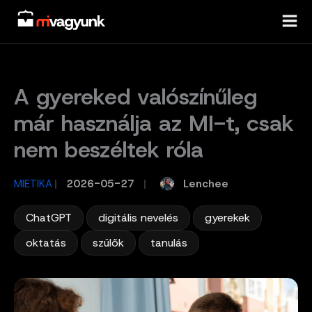
Skip
to
content
A gyereked valószínűleg
már használja az MI-t, csak
nem beszéltek róla
Lenchee
MIETIKA
/
2026-05-27
/
,
,
,
ChatGPT
digitális nevelés
gyerekek
,
,
oktatás
szülők
tanulás