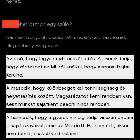
nehéz.
Mit tehet otthon egy szülő?
Nem kell bonyolult családi MI-szabályzat. Kezdésnek
elég néhány világos elv.
Az első, hogy legyen nyílt beszélgetés. A gyerek tudja,
hogy kérdezhet az MI-ről anélkül, hogy azonnal bajba
kerülne.
A második, hogy különbséget kell tenni segítség és
helyettesítés között. Magyarázatot kérni rendben van.
Kész munkát sajátként beadni nincs rendben.
A harmadik, hogy a gyerek mindig tudja visszamondani
a saját szavaival, amit az MI adott. Ha nem érti, akkor
nem tanult, csak átvett valamit.