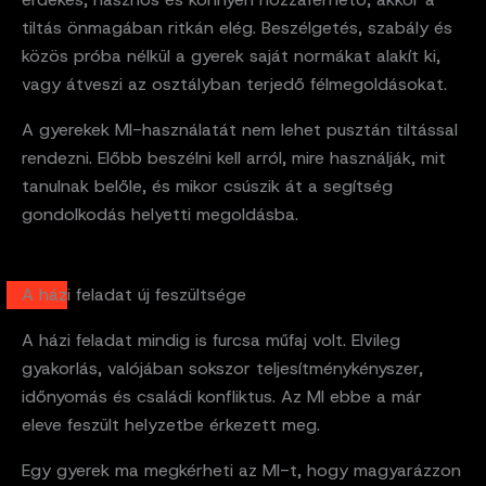
tiltás önmagában ritkán elég. Beszélgetés, szabály és
közös próba nélkül a gyerek saját normákat alakít ki,
vagy átveszi az osztályban terjedő félmegoldásokat.
A gyerekek MI-használatát nem lehet pusztán tiltással
rendezni. Előbb beszélni kell arról, mire használják, mit
tanulnak belőle, és mikor csúszik át a segítség
gondolkodás helyetti megoldásba.
A házi feladat új feszültsége
A házi feladat mindig is furcsa műfaj volt. Elvileg
gyakorlás, valójában sokszor teljesítménykényszer,
időnyomás és családi konfliktus. Az MI ebbe a már
eleve feszült helyzetbe érkezett meg.
Egy gyerek ma megkérheti az MI-t, hogy magyarázzon