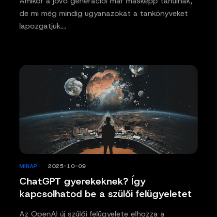
Amikor a jövő generációi már másképp tanulnak,
de mi még mindig ugyanazokat a tankönyveket
lapozgatjuk.…
MINAP
/
2025-10-09
ChatGPT gyerekeknek? Így
kapcsolhatod be a szülői felügyeletet
Az OpenAI új szülői felügyelete elhozza a