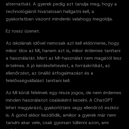
alternatívát. A gyerek pedig azt tanulja meg, hogy a
technológiáról hivatalosan hallgatni kell, a
gyakorlatban viszont mindenki valahogy megoldja.
Ez rossz üzenet.
Az iskolának idővel nemcsak azt kell eldöntenie, hogy
mikor tilos az MI, hanem azt is, mikor érdemes tanítani
a használatát. Mert az MI-használat nem magától lesz
értelmes. A jó kérdésfeltevést, a forráskritikát, az
ellenőrzést, az önálló átfogalmazást és a
felelősségvállalást tanítani kell.
Az MI körüli félelmek egy része jogos, de nem érdemes
minden használatot csalásként kezelni. A ChatGPT
lehet magyarázó, gyakorlótárs vagy ellenőrző eszköz
is. A gond akkor kezdődik, amikor a gyerek már nem
tanulni akar vele, csak gyorsan túllenni azon, ami