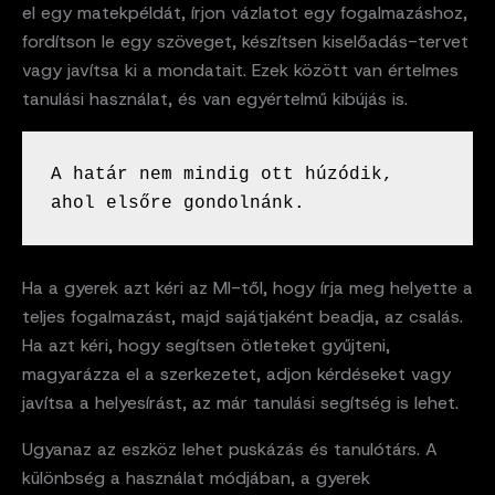
el egy matekpéldát, írjon vázlatot egy fogalmazáshoz,
fordítson le egy szöveget, készítsen kiselőadás-tervet
vagy javítsa ki a mondatait. Ezek között van értelmes
tanulási használat, és van egyértelmű kibújás is.
A határ nem mindig ott húzódik, 
ahol elsőre gondolnánk.
Ha a gyerek azt kéri az MI-től, hogy írja meg helyette a
teljes fogalmazást, majd sajátjaként beadja, az csalás.
Ha azt kéri, hogy segítsen ötleteket gyűjteni,
magyarázza el a szerkezetet, adjon kérdéseket vagy
javítsa a helyesírást, az már tanulási segítség is lehet.
Ugyanaz az eszköz lehet puskázás és tanulótárs. A
különbség a használat módjában, a gyerek