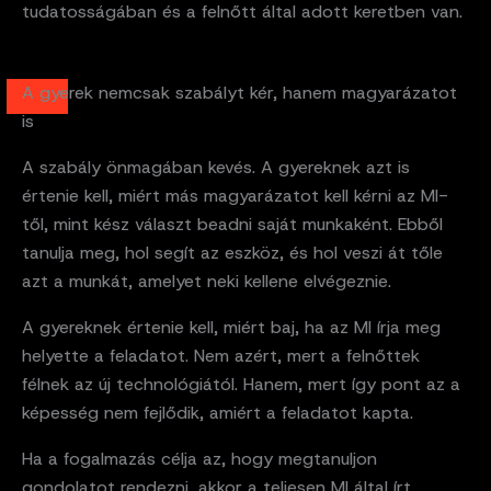
tudatosságában és a felnőtt által adott keretben van.
A gyerek nemcsak szabályt kér, hanem magyarázatot
is
A szabály önmagában kevés. A gyereknek azt is
értenie kell, miért más magyarázatot kell kérni az MI-
től, mint kész választ beadni saját munkaként. Ebből
tanulja meg, hol segít az eszköz, és hol veszi át tőle
azt a munkát, amelyet neki kellene elvégeznie.
A gyereknek értenie kell, miért baj, ha az MI írja meg
helyette a feladatot. Nem azért, mert a felnőttek
félnek az új technológiától. Hanem, mert így pont az a
képesség nem fejlődik, amiért a feladatot kapta.
Ha a fogalmazás célja az, hogy megtanuljon
gondolatot rendezni, akkor a teljesen MI által írt