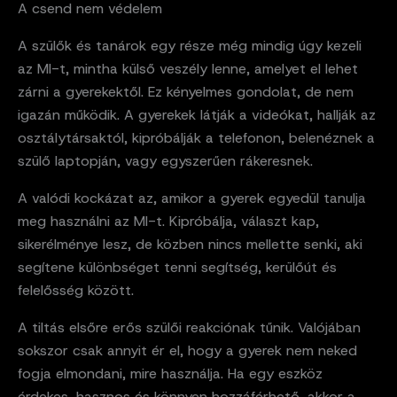
A csend nem védelem
A szülők és tanárok egy része még mindig úgy kezeli
az MI-t, mintha külső veszély lenne, amelyet el lehet
zárni a gyerekektől. Ez kényelmes gondolat, de nem
igazán működik. A gyerekek látják a videókat, hallják az
osztálytársaktól, kipróbálják a telefonon, belenéznek a
szülő laptopján, vagy egyszerűen rákeresnek.
A valódi kockázat az, amikor a gyerek egyedül tanulja
meg használni az MI-t. Kipróbálja, választ kap,
sikerélménye lesz, de közben nincs mellette senki, aki
segítene különbséget tenni segítség, kerülőút és
felelősség között.
A tiltás elsőre erős szülői reakciónak tűnik. Valójában
sokszor csak annyit ér el, hogy a gyerek nem neked
fogja elmondani, mire használja. Ha egy eszköz
érdekes, hasznos és könnyen hozzáférhető, akkor a