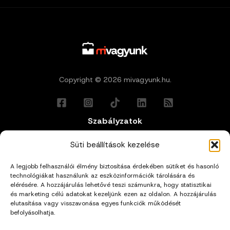
Copyright © 2026 mivagyunk.hu.
Szabályzatok
Általános Felhasználási Feltételek
Süti beállítások kezelése
A legjobb felhasználói élmény biztosítása érdekében sütiket és hasonló
Adatkezelési Tájékoztató
technológiákat használunk az eszközinformációk tárolására és
elérésére. A hozzájárulás lehetővé teszi számunkra, hogy statisztikai
Impresszum
és marketing célú adatokat kezeljünk ezen az oldalon. A hozzájárulás
elutasítása vagy visszavonása egyes funkciók működését
befolyásolhatja.
Cookie Policy (EU)