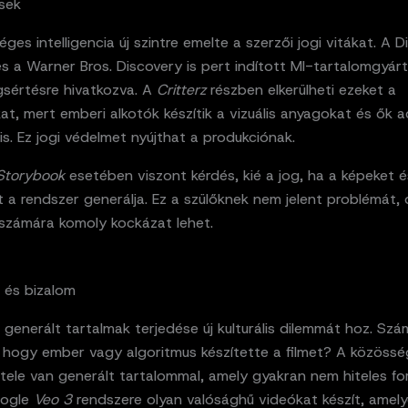
ések
ges intelligencia új szintre emelte a szerzői jogi vitákat. A D
és a Warner Bros. Discovery is pert indított MI-tartalomgyárt
gsértésre hivatkozva. A
Critterz
részben elkerülheti ezeket a
t, mert emberi alkotók készítik a vizuális anyagokat és ők a
s. Ez jogi védelmet nyújthat a produkciónak.
Storybook
esetében viszont kérdés, kié a jog, ha a képeket é
 a rendszer generálja. Ez a szülőknek nem jelent problémát, 
 számára komoly kockázat lehet.
 és bizalom
l generált tartalmak terjedése új kulturális dilemmát hoz. Szá
 hogy ember vagy algoritmus készítette a filmet? A közössé
tele van generált tartalommal, amely gyakran nem hiteles fo
oogle
Veo 3
rendszere olyan valósághű videókat készít, amel