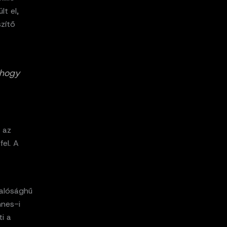
lt el,
zítő
 hogy
 az
el. A
valósághű
nnes-i
ti a