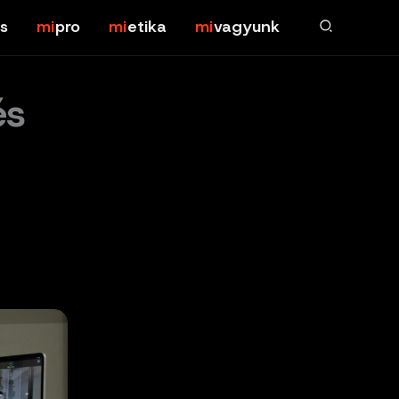
s
pro
etika
vagyunk
és