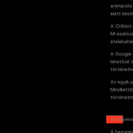
animációs 
alatt készí
A
Critterz
MI eszköz
átalakulna
A Google 
lehetővé t
történethe
Az egyik p
Mindkettő 
történetm
A hollywoo
A hagyomá