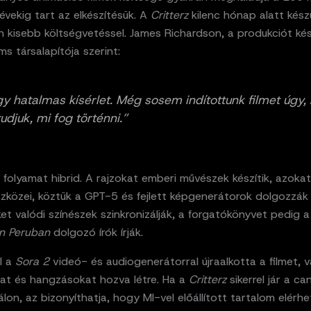
 évekig tart az elkészítésük. A
Critterz
kilenc hónap alatt készü
 kisebb költségvetéssel. James Richardson, a produkciót kés
lms társalapítója szerint:
gy hatalmas kísérlet. Még sosem indítottunk filmet úgy,
udjuk, mi fog történni.”
 folyamat hibrid. A rajzokat emberi művészek készítik, azokat
közei, köztük a GPT-5 és fejlett képgenerátorok dolgozzák f
et valódi színészek szinkronizálják, a forgatókönyvet pedig a
n Peruban
dolgozó írók írják.
I a
Sora 2
videó- és audiogenerátorral újraalkotta a filmet, 
t és hangzásokat hozva létre. Ha a
Critterz
sikerrel jár a ca
válon, az bizonyíthatja, hogy MI-vel előállított tartalom elérhe