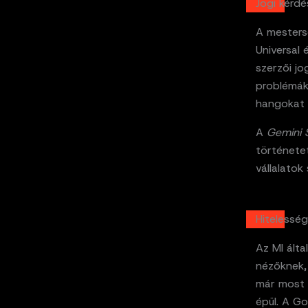
Jogi kérd
A mestersé
Universal 
szerzői jo
problémáka
hangokat i
A
Gemini 
történetet
vállalatok
Hitelesség
Az MI álta
nézőknek,
már most 
épül. A G