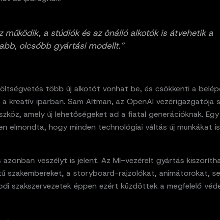
z működik, a stúdiók és az önálló alkotók is átvehetik a
abb, olcsóbb gyártási modellt.”
öltségvetés több új alkotót vonhat be, és csökkenti a belép
 a kreatív iparban. Sam Altman, az OpenAI vezérigazgatója s
szköz, amely új lehetőségeket ad a fiatal generációknak. Egy
n elmondta, hogy minden technológiai váltás új munkákat is
 azonban veszélyt is jelent. Az MI-vezérelt gyártás kiszorítha
tű szakembereket, a storyboard-rajzolókat, animátorokat, se
odi szakszervezetek éppen ezért küzdöttek a megfelelő véde