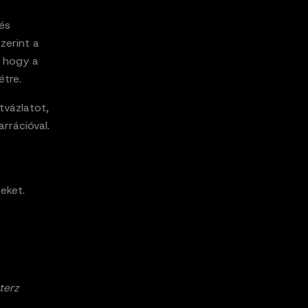
és
zerint a
, hogy a
étre.
tvázlatot,
arrációval.
eket.
terz