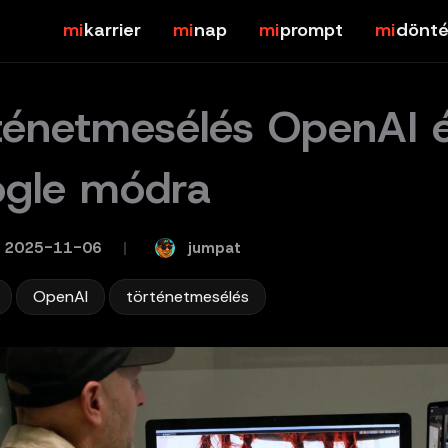
karrier
nap
prompt
dönté
ténetmesélés OpenAI 
gle módra
jumpat
2025-11-06
/
,
,
OpenAI
történetmesélés