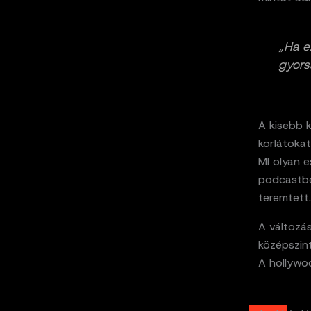
„Ha e
gyors
A kisebb k
korlátokat
MI olyan e
podcastbe
teremtett.
A változás
középszin
A hollywo