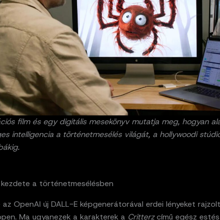
iós film és egy digitális mesekönyv mutatja meg, hogyan alak
s intelligencia a történetmesélés világát, a hollywoodi stúdió
bákig.
k kezdete a történetmesélésben
 az OpenAI új DALL-E képgenerátorával erdei lényeket rajzol
éppen. Ma ugyanezek a karakterek a
Critterz
című egész estés