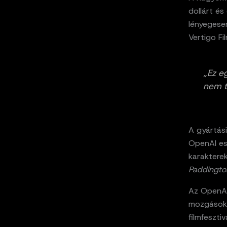
dollárt és
lényegesen
Vertigo Fi
„Ez e
nem t
A gyártási
OpenAI esz
karakterek
Paddingto
Az OpenA
mozgásoka
filmfeszti