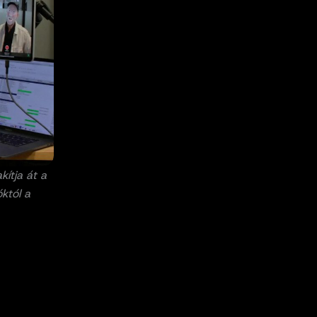
ítja át a
któl a
t