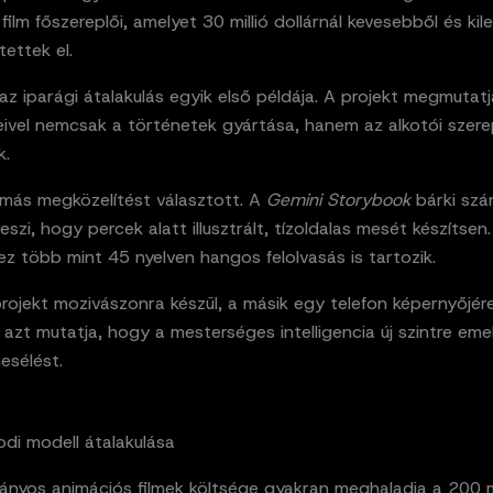
film főszereplői, amelyet 30 millió dollárnál kevesebből és ki
tettek el.
az iparági átalakulás egyik első példája. A projekt megmutat
eivel nemcsak a történetek gyártása, hanem az alkotói szere
k.
más megközelítést választott. A
Gemini Storybook
bárki szá
eszi, hogy percek alatt illusztrált, tízoldalas mesét készítsen.
z több mint 45 nyelven hangos felolvasás is tartozik.
rojekt mozivászonra készül, a másik egy telefon képernyőjére
azt mutatja, hogy a mesterséges intelligencia új szintre emel
esélést.
di modell átalakulása
nyos animációs filmek költsége gyakran meghaladja a 200 mi