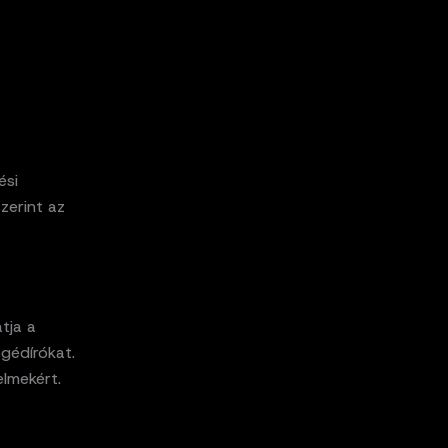
ési
zerint az
tja a
gédírókat.
lmekért.