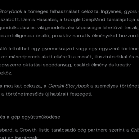
Storybook
a tömeges felhasználást célozza. Ingyenes, gyors 
 szabott. Demis Hassabis, a Google DeepMind társalapítója s
gondolkodási és világmodellezési képességei lehetővé teszik
s intelligencia önálló, proaktív narratív élményeket hozzon l
náló feltölthet egy gyermekrajzot vagy egy egyszerű történe
zer másodpercek alatt elkészíti a mesét, illusztrációkkal és n
egyszerre oktatási segédanyag, családi élmény és kreatív
szköz.
a mozikat célozza, a
Gemini Storybook
a személyes történet
a történetmesélés új határait feszegeti.
és a gép együttműködése
ssbard, a Growth-listic tanácsadó cég partnere szerint a
Crit
hat az iparágnak: