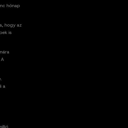
lenc hónap
ja, hogy az
pek is
mára
 A
.
i a
llió