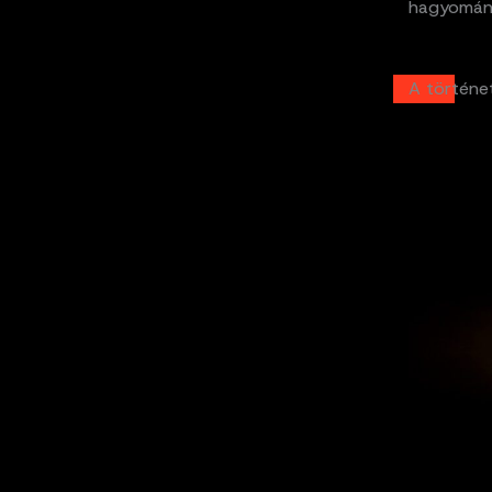
hagyomány
A történet