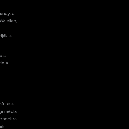
isney, a
ók ellen,
dják a
s a
de a
mít-e a
gi média
rrásokra
yek