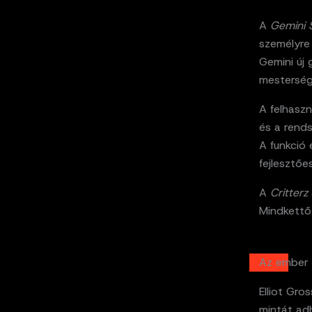
A
Gemini 
személyre
Gemini új 
mestersége
A felhasz
és a rends
A funkció 
fejlesztőe
A
Critterz
Mindkettő 
Az ember 
Elliot Gro
mintát ad