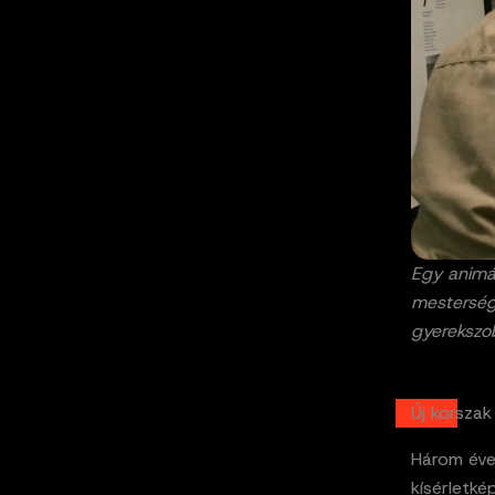
Egy animác
mestersége
gyerekszo
Új korsza
Három éve
kísérletk