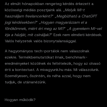
Az elmúlt hónapokban rengeteg kérdés érkezett a
közösségi médiás posztjaink alá. „
Melyik MI-t
használjam freelancerként?
” „
Megbízható a ChatGPT
jogi kérdésekben?
” „
Hogyan magyarázzam el a
főnökömnek, miért éri meg az MI?
” „
A gyerekem MI-vel
írja a háziját, mit csináljak?
” Ezek nem elméleti kérdések.
Valós helyzetek valós bizonytalansággal.
A hagyományos tech-portálok nem válaszolnak
ezekre. Termékbemutatókat írnak, benchmark-
eredményeket közölnek és feltételezik, hogy az olvasó
érti a kontextust. A mivagyunk.hu más. Mi válaszolunk.
Személyesen, őszintén, és néha azzal, hogy nem
tudjuk, de utánanézünk.
Hogyan működik?