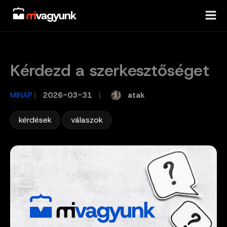
Skip
to
content
Kérdezd a szerkesztőséget
atak
MINAP
/
2026-03-31
/
,
kérdések
válaszok