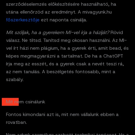
szerződéselemzés előkészítésére használható, ha
utána ellenőrzöd az eredményt. A mivagyunk.hu
főszerkesztője
ezt naponta csinálja.
Mit szóljak, ha a gyerekem MI-vel írja a háziját?
Rövid
válasz. Ne tiltsd. Tanítsd meg okosan használni. Az MI-
vel írt házi nem plágium, ha a gyerek érti, amit bead, és
képes megmagyarázni a tartalmat. De ha a ChatGPT
írja meg az esszét, és a gyerek csak a nevét teszi rá,
az nem tanulás. A beszélgetés fontosabb, mint a
szabály.
Mit nem csinálunk
Fontos kimondani azt is, mit nem vállalunk ebben a
rovatban.
Nem adunk személyre szabott technikai tanácsot. Ha a