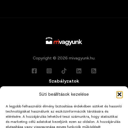
Copyright © 2026 mivagyunk.hu.
Szabályzatok
Általános Felhasználási Feltételek
Süti beállítások kezelése
A legjobb felhasználói élmény biztosítása érdekében sütiket és hasonló
Adatkezelési Tájékoztató
technológiákat használunk az eszközinformációk tárolására és
elérésére. A hozzájárulás lehetővé teszi számunkra, hogy statisztikai
Impresszum
és marketing célú adatokat kezeljünk ezen az oldalon. A hozzájárulás
elutasítása vagy visszavonása egyes funkciók működését