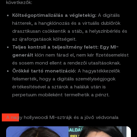
következők:
Költségoptimalizálás a végletekig:
A digitális
hátterek, a hangklónozás és a virtuális dublőrök
drasztikusan csökkentik a stáb, a helyszínbérlés és
az újraforgatások költségeit.
Teljes kontroll a teljesítmény felett: Egy MI-
generált
klón nem fárad el, nem kér fizetésemelést
és sosem mond ellent a rendezői utasításoknak.
Örökké tartó monetizáció:
A hagyatékkezelők
felismerték, hogy a digitális személyiségjogok
értékesítésével a sztárok a haláluk után is
perpetuum mobileként termelhetik a pénzt.
A nagy hollywoodi MI-sztrájk és a jövő védvonala