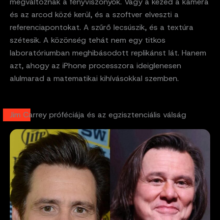
megváltoznak a fényviszonyok. Vagy a kezed a kamera
és az arcod közé kerül, és a szoftver elveszti a
referenciapontokat. A szűrő lecsúszik, és a textúra
szétesik. A közönség tehát nem egy titkos
laboratóriumban meghibásodott replikánst lát. Hanem
azt, ahogy az iPhone processzora ideiglenesen
alulmarad a matematikai kihívásokkal szemben.
Jim Carrey próféciája és az egzisztenciális válság