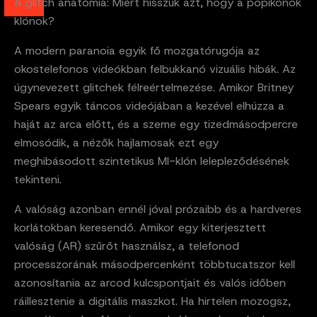
A glitch anatómia: Miért hisszük azt, hogy a popikonok
klónok?
A modern paranoia egyik fő mozgatórugója az
okostelefonos videókban felbukkanó vizuális hibák. Az
úgynevezett glitchek félreértelmezése. Amikor Britney
Spears egyik táncos videójában a kezével elhúzza a
haját az arca előtt, és a szeme egy tizedmásodpercre
elmosódik, a nézők hajlamosak ezt egy
meghibásodott szintetikus MI-klón lelepleződésének
tekinteni.
A valóság azonban ennél jóval prózaibb és a hardveres
korlátokban keresendő. Amikor egy kiterjesztett
valóság (AR) szűrőt használsz, a telefonod
processzorának másodpercenként többtucatszor kell
azonosítania az arcod kulcspontjait és valós időben
ráillesztenie a digitális maszkot. Ha hirtelen mozogsz,