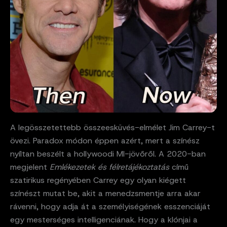
A legösszetettebb összeesküvés-elmélet Jim Carrey-t
övezi. Paradox módon éppen azért, mert a színész
nyíltan beszélt a hollywoodi MI-jövőről.
A 2020-ban
megjelent
Emlékezetek és félretájékoztatás
című
szatirikus regényében Carrey egy olyan kiégett
színészt mutat be, akit a menedzsmentje arra akar
rá
venni, hogy adja át a személyiségének esszenciáját
egy mesterséges intelligenciának. Hogy a klónjai a