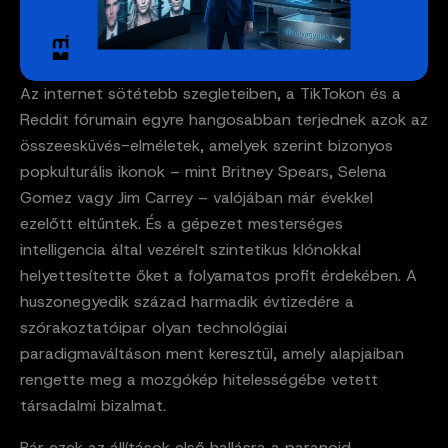
Az internet sötétebb szegleteiben, a TikTokon és a
Reddit fórumain egyre hangosabban terjednek azok az
összeesküvés-elméletek, amelyek szerint bizonyos
popkulturális ikonok – mint Britney Spears, Selena
Gomez vagy Jim Carrey – valójában már évekkel
ezelőtt eltűntek. És a gépezet mesterséges
intelligencia által vezérelt szintetikus klónokkal
helyettesítette őket a folyamatos profit érdekében. A
huszonegyedik század harmadik évtizedére a
szórakoztatóipar olyan technológiai
paradigmaváltáson ment keresztül, amely alapjaiban
rengette meg a mozgókép hitelességébe vetett
társadalmi bizalmat.
Bár ezek az állítások első hallásra a paranoid