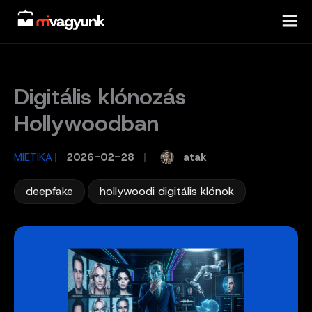
Skip
to
content
Digitális klónozás
Hollywoodban
atak
MIETIKA
/
2026-02-28
/
,
deepfake
hollywoodi digitális klónok