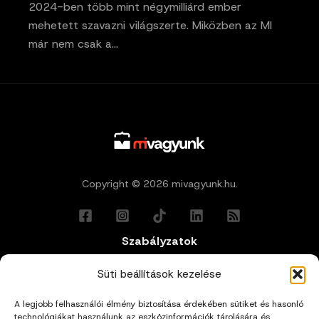
2024-ben több mint négymilliárd ember
mehetett szavazni világszerte. Miközben az MI
már nem csak a…
Copyright © 2026 mivagyunk.hu.
Szabályzatok
Általános Felhasználási Feltételek
Süti beállítások kezelése
A legjobb felhasználói élmény biztosítása érdekében sütiket és hasonló
Adatkezelési Tájékoztató
technológiákat használunk az eszközinformációk tárolására és