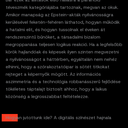
téveszmék kategóriájába tartoznak, megvan az okuk.
Amikor manapság az Epstein-akták nyilvánosságra
kerülésével feketén-fehéren láthatod, hogyan működik
a hatalmi elit, és hogyan tussolnak el éveken át
rendszerszintű bűnöket, a társadalmi bizalom
megroppanása teljesen logikus reakció. Ha a legfelsőbb
körök hajlandóak és képesek ilyen szinten megvezetni
a nyilvánosságot a háttérben, egyáltalán nem nehéz
elhinni, hogy a szórakoztatóipar is sötét titkokat
rejteget a képernyők mögött. Az információs
aszimmetria és a technológia robbanásszerű fejlődése
tökéletes táptalajt biztosít ahhoz, hogy a laikus
közönség a legrosszabbat feltételezze.
Hogyan jutottunk ide? A digitális színészet hajnala