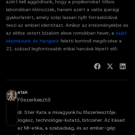
azért kell aggódnunk, hogy a popikonokat titkos
laborokban klónozzák, hanem azért a valós iparági
gyakorlatért, amely szép lassan nyílt forráskódúvá
teszi az emberi identitást. Amikor az intézményekbe és
az elitbe vetett bizalom eleve romokban hever, a
saját
képmásunk és hangunk
feletti kontroll megőrzése a
21. század legfontosabb etikai harcává lépett elő.
atak
Főszerkesztő
dr. Stier Kata a mivagyunk.hu főszerkesztője.
Jogász, technológia-kutató, bitcoiner. Az írásait
az MI-etika, a szabadság, és az ember-gép