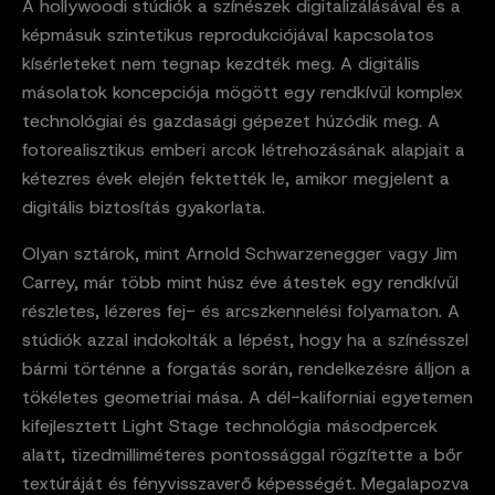
A hollywoodi stúdiók a színészek digitalizálásával és a
képmásuk szintetikus reprodukciójával kapcsolatos
kísérleteket nem tegnap kezdték meg. A digitális
másolatok koncepciója mögött egy rendkívül komplex
technológiai és gazdasági gépezet húzódik meg. A
fotorealisztikus emberi arcok létrehozásának alapjait a
kétezres évek elején fektették le, amikor megjelent a
digitális biztosítás gyakorlata.
Olyan sztárok, mint Arnold Schwarzenegger vagy Jim
Carrey, már több mint húsz éve átestek egy rendkívül
részletes, lézeres fej- és arcszkennelési folyamaton. A
stúdiók azzal indokolták a lépést, hogy ha a színésszel
bármi történne a forgatás során, rendelkezésre álljon a
tökéletes geometriai mása. A dél-kaliforniai egyetemen
kifejlesztett Light Stage technológia másodpercek
alatt, tizedmilliméteres pontossággal rögzítette a bőr
textúráját és fényvisszaverő képességét. Megalapozva