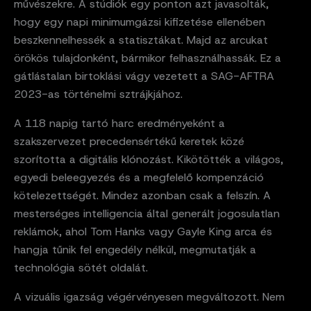
művészekre. A stúdiók egy ponton azt javasolták,
hogy egy napi minimumgázsi kifizetése ellenében
beszkennelhessék a statisztákat. Majd az arcukat
örökös tulajdonként, bármikor felhasználhassák. Ez a
gátlástalan birtoklási vágy vezetett a SAG-AFTRA
2023-as történelmi sztrájkjához.
A 118 napig tartó harc eredményeként a
szakszervezet precedensértékű keretek közé
szorította a digitális klónozást. Kikötötték a világos,
egyedi beleegyezés és a megfelelő kompenzáció
kötelezettségét. Mindez azonban csak a felszín. A
mesterséges intelligencia által generált jogosulatlan
reklámok, ahol Tom Hanks vagy Gayle King arca és
hangja tűnik fel engedély nélkül, megmutatják a
technológia sötét oldalát.
A vizuális igazság végérvényesen megváltozott. Nem