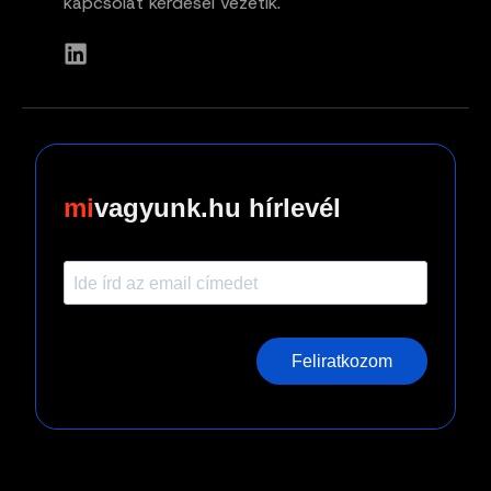
kapcsolat kérdései vezetik.
vagyunk.hu hírlevél
Feliratkozom