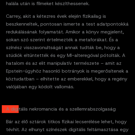
halála után is filmeket készíthessenek.
Carrey, akit a kétezres évek elején fizikailag is
beszkenneltek, pontosan ismerte a test adatpontokká
redukálásának folyamatát. Amikor a könyv megjelent,
sokan szó szerint értelmezték a metaforákat. És a
színész visszavonultságát annak tudták be, hogy a
stúdiók eltüntették és egy MI-alteregóval pótolták. A
hatalom és az elit manipulatív természete – amit az
Epstein-ügyhöz hasonló botrányok is megerősítenek a
köztudatban – elhitette az emberekkel, hogy a regény
valójában egy kódolt vallomás.
A digitális nekromancia és a szellemrabszolgaság
Bár az élő sztárok titkos fizikai lecserélése lehet, hogy
tévhit. Az elhunyt színészek digitális feltámasztása egy