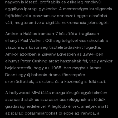
nagyon is létező, profitábilis és etikailag rendkívül
aggályos iparági gyakorlat. A mesterséges intelligencia
fejlődésével a posztumusz színészet egyre olcsóbbá
vált, megteremtve a digitális nekromancia jelenségét.
Amikor a Halálos iramban 7 készítői a tragikusan
elhunyt Paul Walkert CGI segítségével visszahozták a
vászonra, a közönség tiszteletadásként fogadta.
Amikor azonban a Zsivány Egyesben az 1994-ben
elhunyt Peter Cushing arcát használták fel, vagy amikor
bejelentették, hogy az 1955-ben meghalt James
Deant egy új háborús dráma főszerepére
szerződtették, a szakma és a közönség is fellázadt.
A hollywoodi MI-átállás mozgatórugói egyértelműen
azonosíthatók és szorosan összefüggnek a stúdiók
gazdasági érdekeivel. A legfőbb érvek, amelyek miatt
az iparág dollármilliárdokat öl ebbe az irányba, a