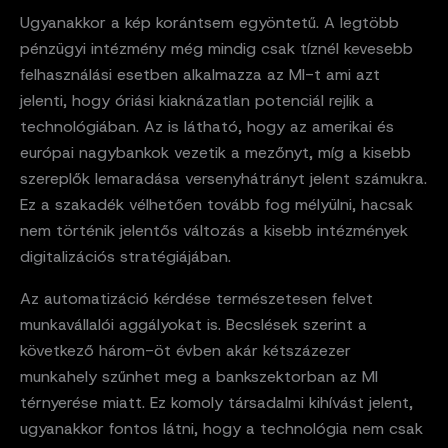
Ugyanakkor a kép korántsem egyöntetű. A legtöbb
pénzügyi intézmény még mindig csak tíznél kevesebb
felhasználási esetben alkalmazza az MI-t ami azt
jelenti, hogy óriási kiaknázatlan potenciál rejlik a
technológiában. Az is látható, hogy az amerikai és
európai nagybankok vezetik a mezőnyt, míg a kisebb
szereplők lemaradása versenyhátrányt jelent számukra.
Ez a szakadék vélhetően tovább fog mélyülni, hacsak
nem történik jelentős változás a kisebb intézmények
digitalizációs stratégiájában.
Az automatizáció kérdése természetesen felvet
munkavállalói aggályokat is. Becslések szerint a
következő három-öt évben akár kétszázezer
munkahely szűnhet meg a bankszektorban az MI
térnyerése miatt. Ez komoly társadalmi kihívást jelent,
ugyanakkor fontos látni, hogy a technológia nem csak