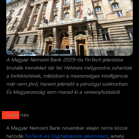
A Magyar Nemzeti Bank 2025-ös FinTech jelentése
brutális trendeket tár fel. Hétéves mélypontra zuhantak
a befektetések, miközben a mesterséges intelligencia
már nem jövő, hanem jelenidő a pénzügyi szektorban.
És Magyarország sem marad ki a versenyfutásból.
A jelentés
A Magyar Nemzeti Bank november elején tette közzé
hatodik
FinTech és Digitalizációs jelentését
, amely