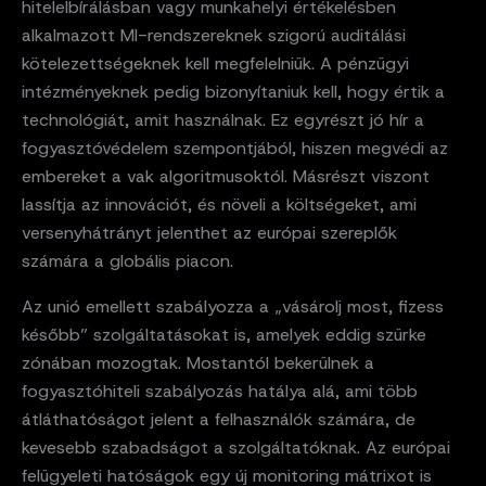
hitelelbírálásban vagy munkahelyi értékelésben
alkalmazott MI-rendszereknek szigorú auditálási
kötelezettségeknek kell megfelelniük. A pénzügyi
intézményeknek pedig bizonyítaniuk kell, hogy értik a
technológiát, amit használnak. Ez egyrészt jó hír a
fogyasztóvédelem szempontjából, hiszen megvédi az
embereket a vak algoritmusoktól. Másrészt viszont
lassítja az innovációt, és növeli a költségeket, ami
versenyhátrányt jelenthet az európai szereplők
számára a globális piacon.
Az unió emellett szabályozza a „vásárolj most, fizess
később” szolgáltatásokat is, amelyek eddig szürke
zónában mozogtak. Mostantól bekerülnek a
fogyasztóhiteli szabályozás hatálya alá, ami több
átláthatóságot jelent a felhasználók számára, de
kevesebb szabadságot a szolgáltatóknak. Az európai
felügyeleti hatóságok egy új monitoring mátrixot is