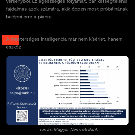
versenyből. Ez egészséges folyamat, bár kétségtelenül
fájdalmas azok számára, akik éppen most próbálnának
belépni erre a piacra.
A mesterséges intelligencia már nem kísérlet, hanem
eszköz
forrás: Magyar Nemzeti Bank