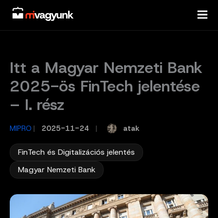
Skip
to
content
Itt a Magyar Nemzeti Bank
2025-ös FinTech jelentése
– I. rész
atak
MIPRO
/
2025-11-24
/
,
FinTech és Digitalizációs jelentés
Magyar Nemzeti Bank