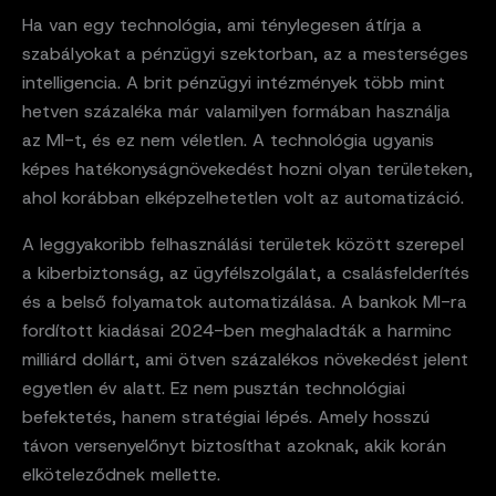
Ha van egy technológia, ami ténylegesen átírja a
szabályokat a pénzügyi szektorban, az a mesterséges
intelligencia. A brit pénzügyi intézmények több mint
hetven százaléka már valamilyen formában használja
az MI-t, és ez nem véletlen. A technológia ugyanis
képes hatékonyságnövekedést hozni olyan területeken,
ahol korábban elképzelhetetlen volt az automatizáció.
A leggyakoribb felhasználási területek között szerepel
a kiberbiztonság, az ügyfélszolgálat, a csalásfelderítés
és a belső folyamatok automatizálása. A bankok MI-ra
fordított kiadásai 2024-ben meghaladták a harminc
milliárd dollárt, ami ötven százalékos növekedést jelent
egyetlen év alatt. Ez nem pusztán technológiai
befektetés, hanem stratégiai lépés. Amely hosszú
távon versenyelőnyt biztosíthat azoknak, akik korán
elköteleződnek mellette.