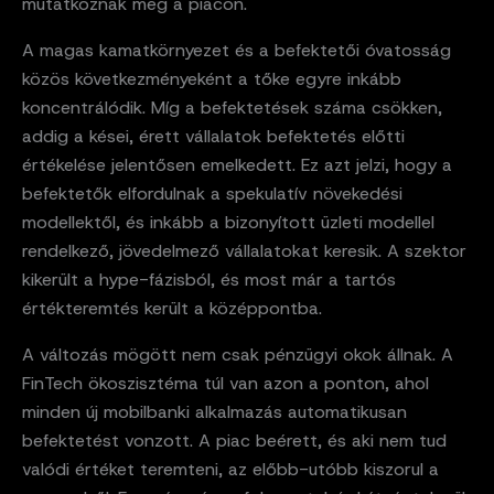
mutatkoznak meg a piacon.
A magas kamatkörnyezet és a befektetői óvatosság
közös következményeként a tőke egyre inkább
koncentrálódik. Míg a befektetések száma csökken,
addig a kései, érett vállalatok befektetés előtti
értékelése jelentősen emelkedett. Ez azt jelzi, hogy a
befektetők elfordulnak a spekulatív növekedési
modellektől, és inkább a bizonyított üzleti modellel
rendelkező, jövedelmező vállalatokat keresik. A szektor
kikerült a hype-fázisból, és most már a tartós
értékteremtés került a középpontba.
A változás mögött nem csak pénzügyi okok állnak. A
FinTech ökoszisztéma túl van azon a ponton, ahol
minden új mobilbanki alkalmazás automatikusan
befektetést vonzott. A piac beérett, és aki nem tud
valódi értéket teremteni, az előbb-utóbb kiszorul a