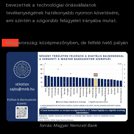
bevezettek a technológiai óriásvállalatok
tevékenységének hatékonyabb nyomon követésére,
ami szintén a szigorúbb felügyelet irányába mutat.
Magyarország: középmezőnyben, de felfelé ívelő pályán
forrás: Magyar Nemzeti Bank