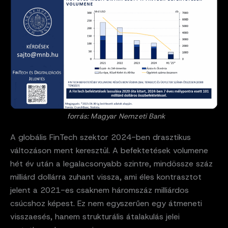
forrás: Magyar Nemzeti Bank
A globális FinTech szektor 2024-ben drasztikus
változáson ment keresztül. A befektetések volumene
hét év után a legalacsonyabb szintre, mindössze száz
milliárd dollárra zuhant vissza, ami éles kontrasztot
jelent a 2021-es csaknem háromszáz milliárdos
csúcshoz képest. Ez nem egyszerűen egy átmeneti
visszaesés, hanem strukturális átalakulás jelei