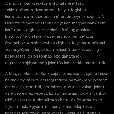
A magyar bankszektor a digitális érettség
tekintetében a tizenhetedk helyet foglalja el
Európában, ami közepesen jó eredménynek számít. A
Deloitte felmérése szerint egyetlen magyar bank sem
került be a digitális bajnokok közé, ugyanakkor
bizonyos területeken közel járunk a nemzetközi
élvonalhoz. A számlanyitás digitális folyamata például
versenyképes a legjobban teljesítő bankokkal, míg a
befektetési és biztosítási szolgáltatások
digitalizációjában még jelentős lemaradás mutatkozik.
A Magyar Nemzeti Bank saját felmérése alapján a hazai
bankok digitális fejlettségi indexe hatvankilenc pontot
ért el száz pontból, ami három pontos javulást jelent
az előző évhez képest. Ez azt mutatja, hogy a bankok
elkötelezettek a digitalizáció iránt, és folyamatosan
fejlesztenek. Egyes intézmények már kiléptek a
közepes fejlettségi szint keretei közül, és a digitális