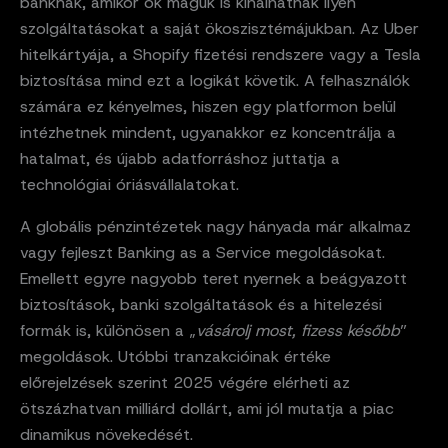
banknak, amikor ők maguk is kínálhatnak ilyen
szolgáltatásokat a saját ökoszisztémájukban. Az Uber
hitelkártyája, a Shopify fizetési rendszere vagy a Tesla
biztosítása mind ezt a logikát követik. A felhasználók
számára ez kényelmes, hiszen egy platformon belül
intézhetnek mindent, ugyanakkor ez koncentrálja a
hatalmat, és újabb adatforráshoz juttatja a
technológiai óriásvállalatokat.
A globális pénzintézetek nagy hányada már alkalmaz
vagy fejleszt Banking as a Service megoldásokat.
Emellett egyre nagyobb teret nyernek a beágyazott
biztosítások, banki szolgáltatások és a hitelezési
formák is, különösen a „
vásárolj most, fizess később
”
megoldások. Utóbbi tranzakcióinak értéke
előrejelzések szerint 2025 végére elérheti az
ötszázhatvan milliárd dollárt, ami jól mutatja a piac
dinamikus növekedését.