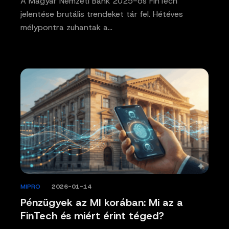
A Magyar Nemzeti Bank 2025-ös FinTech
jelentése brutális trendeket tár fel. Hétéves
mélypontra zuhantak a…
MIPRO
/
2026-01-14
Pénzügyek az MI korában: Mi az a
FinTech és miért érint téged?