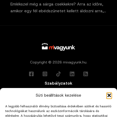
Emlékszel még a sárga csekkekre? Arra az időre,
amikor egy fél ebédszünetet kellett áldozni arra,…
Copyright © 2026 mivagyunk.hu.
Szabályzatok
Általános Felhasználási Feltételek
Süti beállítások kezelése
A legjobb felhasználói élmény biztosítása érdekében sütiket és hasonló
Adatkezelési Tájékoztató
technológiákat használunk az eszközinformációk tárolására és
elérésére. A hozzájárulás lehetővé teszi számunkra, hogy statisztikai