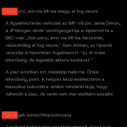
Sok pénz, ami ma MI-ba megy, el fog veszni
A figyelmeztetés nemcsak az IMF-től jön. Jamie Dimon,
a JP Morgan elnök-vezérigazgatója is kijelentette a
BBC-nek: „Sok pénz, amit ma MI-ba fektetnek,
valószínűleg el fog veszni.” Sam Altman, az OpenAI
vezetője is hasonlóan fogalmazott: “az AI óriási
lehetőség, de legalább akkora kockázat.”
A piac azonban ezt másképp hallotta. Óriási
lehetőség, pont. A helyzet kezd emlékeztetni a
klasszikus buborékra: amikor mindenki látja, hogy
túlhevült a piac, de senki nem mer elsőként kiszállni.
MI-cégek keresztfinanszírozása
A holland befektetési stratégia elemző, Joost van