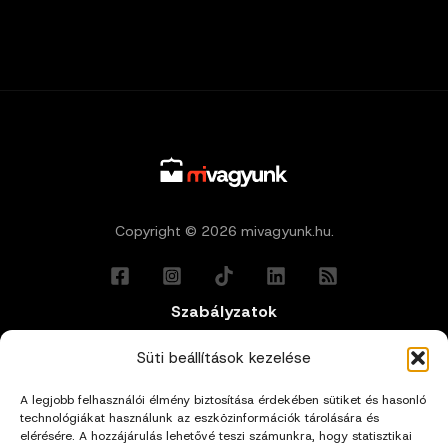
Copyright © 2026 mivagyunk.hu.
Szabályzatok
Általános Felhasználási Feltételek
Süti beállítások kezelése
A legjobb felhasználói élmény biztosítása érdekében sütiket és hasonló
Adatkezelési Tájékoztató
technológiákat használunk az eszközinformációk tárolására és
elérésére. A hozzájárulás lehetővé teszi számunkra, hogy statisztikai