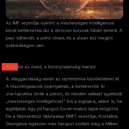
Az IMF vezetője szerint a mesterséges intelligencia
körüli befektetési láz a dotcom korszak hibáit ismétli. A
piac túlhevült, a pénz olvad, és a józan ész megint
szabadságon van.
Kösd be az öved, a bizonytalanság marad
A világgazdaság ismét az optimizmus bűvöletében él.
A részvénypiacok szárnyalnak, a befektetők AI
startupokba öntik a pénzt, és minden vállalat igyekszik
„mesterséges intelligenciát” írni a logójára, akkor is, ha
legfeljebb egy jól hangzó Excel-makró lapul mögötte.
De a Nemzetközi Valutaalap (IMF) vezetője, Kristalina
Georgieva egészen más hangon szólalt meg a Milken