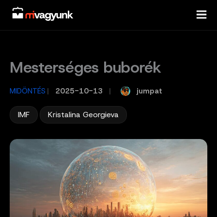
Skip
to
content
Mesterséges buborék
jumpat
MIDÖNTÉS
/
2025-10-13
/
,
IMF
Kristalina Georgieva