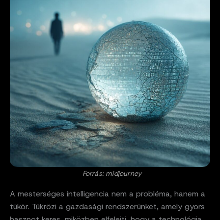
Forrás: midjourney
A mesterséges intelligencia nem a probléma, hanem a
tükör. Tükrözi a gazdasági rendszerünket, amely gyors
hasznot keres, miközben elfelejti, hogy a technológia