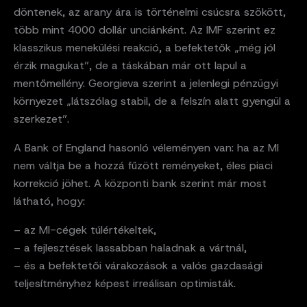
döntenek, az arany ára is történelmi csúcsra szökött,
több mint 4000 dollár unciánként. Az IMF szerint ez
klasszikus menekülési reakció, a befektetők „még jól
érzik magukat”, de a táskában már ott lapul a
mentőmellény. Georgieva szerint a jelenlegi pénzügyi
környezet „látszólag stabil, de a felszín alatt gyengül a
szerkezet”.
A Bank of England hasonló véleményen van: ha az MI
nem váltja be a hozzá fűzött reményeket, éles piaci
korrekció jöhet. A központi bank szerint már most
látható, hogy:
– az MI-cégek túlértékeltek,
– a fejlesztések lassabban haladnak a vártnál,
– és a befektetői várakozások a valós gazdasági
teljesítményhez képest irreálisan optimisták.