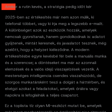
Amikor a rutin kevés, a stratégia pedig időt kér
2025-ben az értékesítés már nem azon múlik, ki
telefonál többet, vagy ki írja meg a legszebb e-mailt.
A különbséget azok az eszközök hozzák, amelyek
nemcsak gyorsítanak, hanem gondolkodnak is: adatot
gyűjtenek, mintát keresnek, és javaslatot tesznek, még
azelőtt, hogy a helyzet kiéleződne. A modern
értékesítésbe egyre kevésbé fér bele a manuális munka
és a szerencse; a döntéseket ma már az azonnali
elemzések és a valós idejű visszajelzések vezetik. A
mesterséges intelligencia csendes visszahúzódó, de
szorgos munkatársként teszi a dolgát a háttérben, és
elvégzi azokat a feladatokat, amelyek órákra vagy
napokra is lefoglalnák a teljes csapatot.
Ez a toplista tíz olyan MI-eszközt mutat be, amelyek