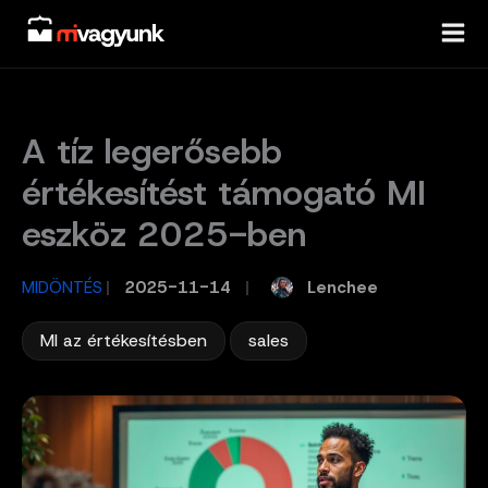
Skip
to
content
A tíz legerősebb
értékesítést támogató MI
eszköz 2025-ben
Lenchee
MIDÖNTÉS
/
2025-11-14
/
,
MI az értékesítésben
sales