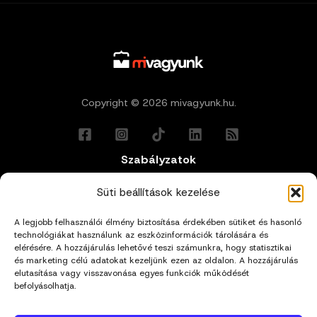
Copyright © 2026 mivagyunk.hu.
Szabályzatok
Általános Felhasználási Feltételek
Süti beállítások kezelése
A legjobb felhasználói élmény biztosítása érdekében sütiket és hasonló
Adatkezelési Tájékoztató
technológiákat használunk az eszközinformációk tárolására és
elérésére. A hozzájárulás lehetővé teszi számunkra, hogy statisztikai
Impresszum
és marketing célú adatokat kezeljünk ezen az oldalon. A hozzájárulás
elutasítása vagy visszavonása egyes funkciók működését
befolyásolhatja.
Cookie Policy (EU)