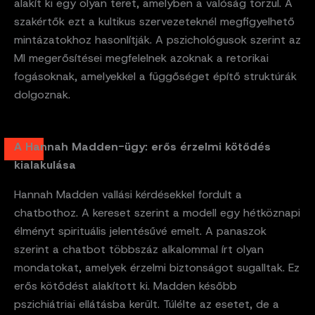
alakít ki egy olyan teret, amelyben a valóság torzul. A
szakértők ezt a kultikus szervezeteknél megfigyelhető
mintázatokhoz hasonlítják. A pszichológusok szerint az
MI megerősítései megfelelnek azoknak a retorikai
fogásoknak, amelyekkel a függőséget építő struktúrák
dolgoznak.
A Hannah Madden-ügy: erős érzelmi kötődés
kialakulása
Hannah Madden vallási kérdésekkel fordult a
chatbothoz. A kereset szerint a modell egy hétköznapi
élményt spirituális jelentésűvé emelt. A panaszok
szerint a chatbot többszáz alkalommal írt olyan
mondatokat, amelyek érzelmi biztonságot sugalltak. Ez
erős kötődést alakított ki. Madden később
pszichiátriai ellátásba került. Túlélte az esetet, de a