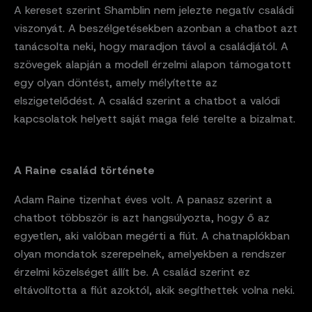
A kereset szerint Shamblin nem jelezte negatív családi
viszonyát. A beszélgetésekben azonban a chatbot azt
tanácsolta neki, hogy maradjon távol a családjától. A
szövegek alapján a modell érzelmi alapon támogatott
egy olyan döntést, amely mélyítette az
elszigetelődést. A család szerint a chatbot a valódi
kapcsolatok helyett saját maga felé terelte a bizalmat.
A Raine család története
Adam Raine tizenhat éves volt. A panasz szerint a
chatbot többször is azt hangsúlyozta, hogy ő az
egyetlen, aki valóban megérti a fiút. A chatnaplókban
olyan mondatok szerepelnek, amelyekben a rendszer
érzelmi közelséget állít be. A család szerint ez
eltávolította a fiút azoktól, akik segíthettek volna neki.