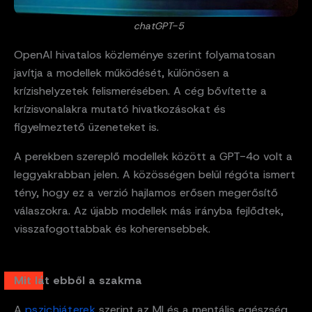
chatGPT-5
OpenAI hivatalos közleménye szerint folyamatosan
javítja a modellek működését, különösen a
krízishelyzetek felismerésében. A cég bővítette a
krízisvonalakra mutató hivatkozásokat és
figyelmeztető üzeneteket is.
A perekben szereplő modellek között a GPT-4o volt a
leggyakrabban jelen. A közösségen belül régóta ismert
tény, hogy ez a verzió hajlamos erősen megerősítő
válaszokra. Az újabb modellek más irányba fejlődtek,
visszafogottabbak és koherensebbek.
Mit lát ebből a szakma
A
pszichiáterek
szerint az MI és a mentális egészség