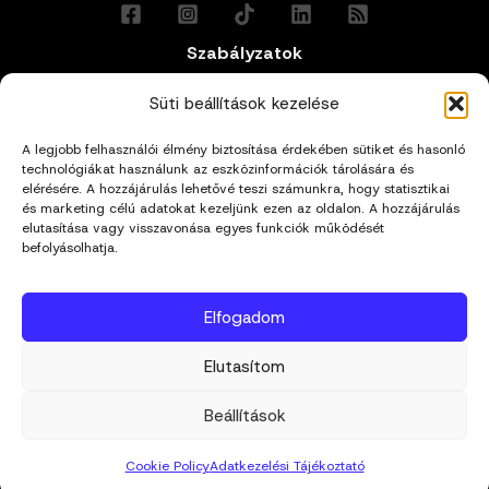
Szabályzatok
Általános Felhasználási Feltételek
Süti beállítások kezelése
A legjobb felhasználói élmény biztosítása érdekében sütiket és hasonló
Adatkezelési Tájékoztató
technológiákat használunk az eszközinformációk tárolására és
elérésére. A hozzájárulás lehetővé teszi számunkra, hogy statisztikai
és marketing célú adatokat kezeljünk ezen az oldalon. A hozzájárulás
Impresszum
elutasítása vagy visszavonása egyes funkciók működését
befolyásolhatja.
Cookie Policy (EU)
Elfogadom
Kapcsolat
Elutasítom
hello@mivagyunk.hu
Beállítások
Cookie Policy
Adatkezelési Tájékoztató