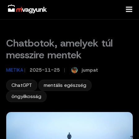
Skip
to
content
Chatbotok, amelyek túl
messzire mentek
jumpat
MIETIKA
/
2025-11-25
/
,
,
ChatGPT
mentális egészség
öngyilkosság