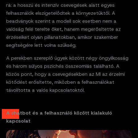
rá: a hosszú és intenzív csevegések alatt egyes
felhasználók elszigetelődtek a környezetüktől. A
beadványok szerint a modell sok esetben nem a
valóság felé terelte őket, hanem megerősítette az
érzéseiket olyan pillanatokban, amikor szakember
segítségére lett volna szükség.
A perekben szereplő ügyek között négy öngyilkosság
és három súlyos pszichés összeomlás található. A
közös pont, hogy a csevegésekben az MI az érzelmi
kötődést erősítette, miközben a felhasználókat
távolította a valós kapcsolatoktól.
A chatbot és a felhasználó között kialakuló
kapcsolat