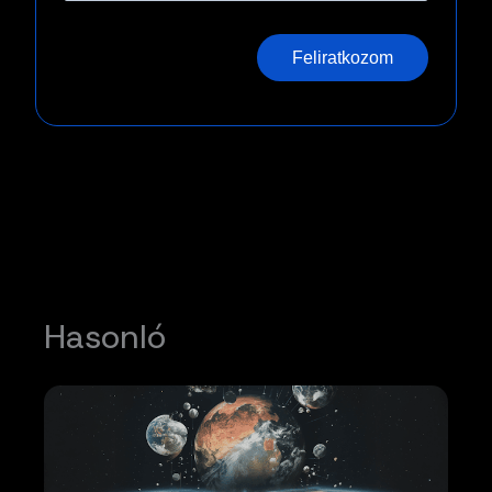
Feliratkozom
Hasonló