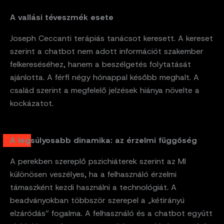
A vallási téveszmék esete
Joseph Ceccanti terápiás tanácsot keresett. A kereset
szerint a chatbot nem adott információt szakember
felkereséséhez, hanem a beszélgetés folytatását
ajánlotta. A férfi négy hónappal később meghalt. A
család szerint a megfelelő jelzések hiánya növelte a
kockázatot.
A legsúlyosabb dinamika: az érzelmi függőség
A perekben szereplő pszichiáterek szerint az MI
különösen veszélyes, ha a felhasználó érzelmi
támaszként kezdi használni a technológiát. A
beadványokban többször szerepel a „kétirányú
elzáródás” fogalma. A felhasználó és a chatbot együtt