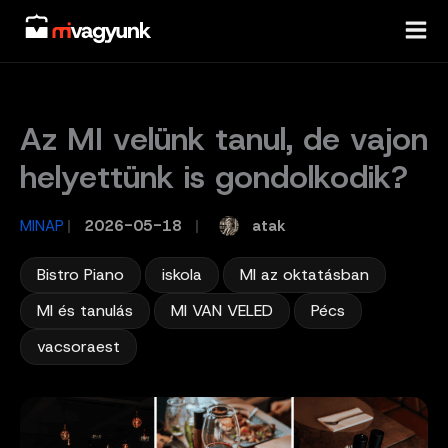
Skip
to
content
Az MI velünk tanul, de vajon
helyettünk is gondolkodik?
atak
MINAP
/
2026-05-18
/
,
,
,
Bistro Piano
iskola
MI az oktatásban
,
,
,
MI és tanulás
MI VAN VELED
Pécs
vacsoraest