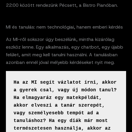
22:00 között rendezünk Pécsett, a Bistro Pianóban.
MI és tanulás: nem technológiai, hanem emberi kérdés
Az MI-ről sokszor úgy beszélünk, mintha kizárólag
eszköz lenne. Egy alkalmazás, egy chatbot, egy újabb
felület, amit meg kell tanulni használni. A tanulásban
azonban ennél jóval mélyebb kérdéseket nyit meg.
Ha az MI segít vázlatot írni, akkor 
a gyerek csal, vagy új módon tanul? 
Ha elmagyaráz egy matekpéldát, 
akkor elveszi a tanár szerepét, 
vagy személyesebb tempót ad a 
tanuláshoz? Ha egy diák már most 
természetesen használja, akkor az 