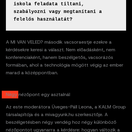
iskola feladata tiltani, 
szabályozni vagy megtanítani a 
felelős használatát?
A MI VAN VELED? második vacsoraestje ezekre a
kérdésekre keresi a választ. Nem előadásként, nem
konferenciaként, hanem beszélgetős, vacsorázós
formában, ahol a technológia mögött végig az ember
marad a középpontban.
Négy nézőpont egy asztalnál
Az este moderátora Üveges-Páll Leona, a KALM Group
társalapítója és a mivagyunk.hu szerkesztője. A
beszélgetésben négy vendég hoz négy különböző
nézőpontot ugyanarra a kérdésre: hogyan változik a