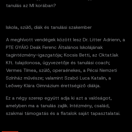
tanulás az MI korában?
Iskola, szülő, diák és tanulási szakember
A meghívott vendégek között lesz Dr. Litter Adrienn, a
PTE GYÁIG Deák Ferenc Általános Iskolájának
tagintézmény-igazgatója; Kocsis Betti, az Oktat.lak
Kft. tulajdonosa, ügyvezetője és tanulási coach;
Vermes Tímea, szülő, operaénekes, a Pécsi Nemzeti
Színház művésze; valamint Szabó Luca Katalin, a
Leőwey Klára Gimnázium érettségiző diákja.
Ez a négy szerep együtt adja ki azt a valóságot,
amelyben ma a tanulás zajlik. Intézmény, család,
szakmai támogatás és a fiatalok saját tapasztalatai.