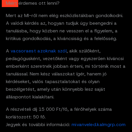
Miért érdemes ott lenni?
Mert az MI-ről nem elég eszközlistákban gondolkodni.
A valódi kérdés az, hogyan tudjuk úgy beengedni a
tanulásba, hogy közben ne vesszen el a figyelem, a
kritikus gondolkodás, a kíváncsiság és a felelősség.
A
vacsoraest azoknak szól
, akik szülőként,
pedagógusként, vezetőként vagy egyszerűen kíváncsi
emberként szeretnék jobban érteni, mi történik most a
tanulással. Nem kész válaszokat ígér, hanem jó
kérdéseket, valós tapasztalatokat és olyan
beszélgetést, amely után könnyebb lesz saját
álláspontot kialakítani.
A részvételi díj 15 000 Ft/fő, a férőhelyek száma
korlátozott: 50 fő.
Jegyek és további információ:
mivanveled.kalmgrp.com