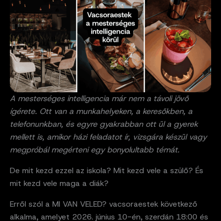
A mesterséges intelligencia már nem a távoli jövő
ígérete. Ott van a munkahelyeken, a keresőkben, a
telefonunkban, és egyre gyakrabban ott ül a gyerek
mellett is, amikor házi feladatot ír, vizsgára készül vagy
megpróbál megérteni egy bonyolultabb témát.
De mit kezd ezzel az iskola? Mit kezd vele a szülő? És
mit kezd vele maga a diák?
Erről szól a MI VAN VELED? vacsoraestek következő
alkalma, amelyet 2026. június 10-én, szerdán 18:00 és