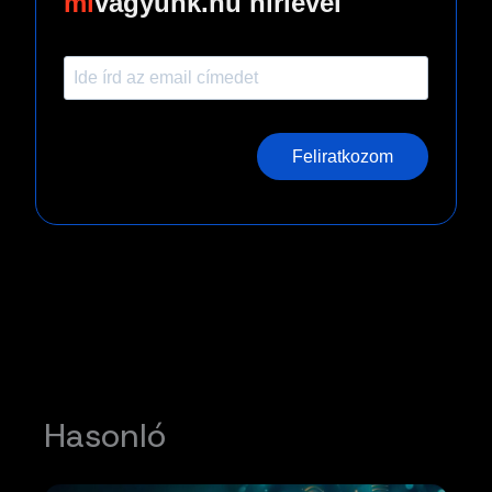
vagyunk.hu hírlevél
Feliratkozom
Hasonló