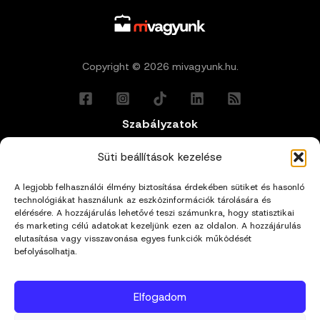
Copyright © 2026 mivagyunk.hu.
Szabályzatok
Általános Felhasználási Feltételek
Süti beállítások kezelése
A legjobb felhasználói élmény biztosítása érdekében sütiket és hasonló
Adatkezelési Tájékoztató
technológiákat használunk az eszközinformációk tárolására és
elérésére. A hozzájárulás lehetővé teszi számunkra, hogy statisztikai
és marketing célú adatokat kezeljünk ezen az oldalon. A hozzájárulás
Impresszum
elutasítása vagy visszavonása egyes funkciók működését
befolyásolhatja.
Cookie Policy (EU)
Elfogadom
Kapcsolat