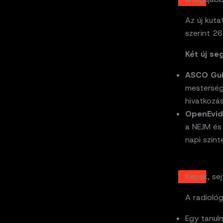
Az új kuta
szerint 2
Két új se
ASCO Gui
mestersége
hivatkozá
OpenEvid
a NEJM és
napi szint
Képek, sej
A radiológ
Egy tanul