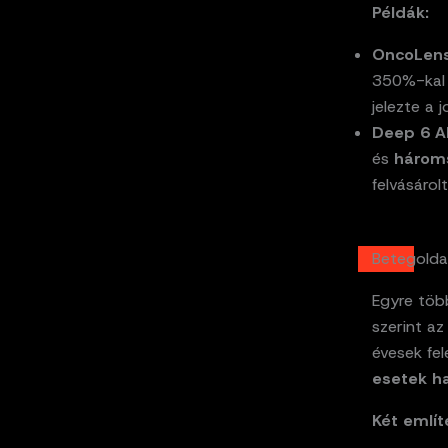
Példák:
OncoLens
350%-kal 
jelezte a 
Deep 6 AI
és
három
felvásárolt
Betegolda
Egyre töb
szerint a
évesek fe
esetek h
Két említ