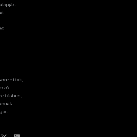
alapján
ös
et
onzottak,
yozó
esztésben,
lannak
éges