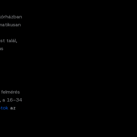
kórházban
matikusan
t talál,
us
 felmérés
t, a 16–34
otok
az