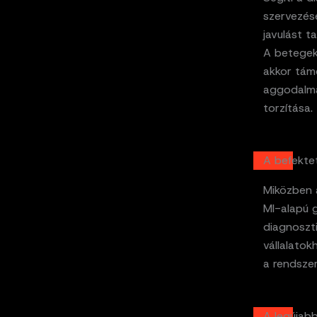
szervezés
javulást 
A betegek
akkor támo
aggodalma
torzítása.
A befekte
Miközben 
MI-alapú 
diagnoszt
vállalatok
a rendszer
A legújab