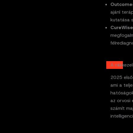
Outcome
ajánl terá
kutatása s
CureWise
megfogalma
félrediagn
A rákkezel
2025 első
ami a telj
hatóságok 
az orvosi
számít ma
intelligen