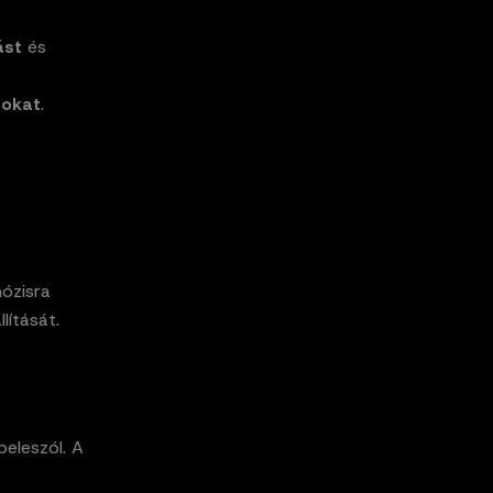
ást
és
pokat
.
b
ózisra
lítását.
eleszól. A