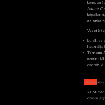
kemoteráp
Nature Ca
képalkotó,
az onkol
Vezető fe
Lunit:
az a
használja 
Tempus A
szerint MI
esetén. A 
Gyorsabb 
Az MI már 
orvosi jeg