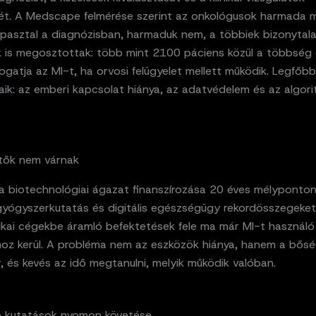
ét. A Medscape felmérése szerint az onkológusok harmada 
tapasztal a diagnózisban, harmaduk nem, a többiek bizonytal
 is megosztottak: több mint 2100 páciens közül a többség
gatja az MI-t, ha orvosi felügyelet mellett működik. Legfőbb
ik: az emberi kapcsolat hiánya, az adatvédelem és az algor
tők nem várnak
a biotechnológiai ágazat finanszírozása 20 éves mélyponton
gyógyszerkutatás és digitális egészségügy rekordösszegeket
ikai cégekbe áramló befektetések fele ma már MI-t használó
hoz kerül. A probléma nem az eszközök hiánya, hanem a bőség
, és kevés az idő megtanulni, melyik működik valóban.
b kutatások nyomon követése