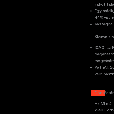
rákot talá
Egy másik
44%-os m
Vastagbél
Kiemelt 
iCAD:
az F
daganatot 
megvásáro
PathAI:
20
való haszn
Döntéstám
Az MI már
Weill Corn