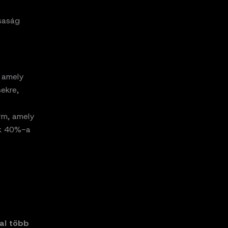
rsaság
 amely
sekre,
rm, amely
ok 40%-a
al több