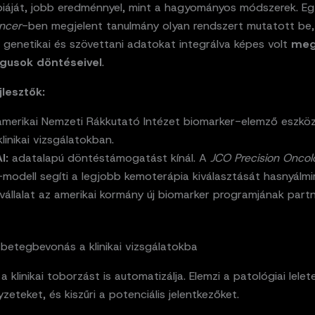
iáját, jobb eredménnyel, mint a hagyományos módszerek. Eg
ncer
-ben megjelent tanulmány olyan rendszert mutatott be,
 genetikai és szövettani adatokat integrálva képes volt
meg
ógusok döntéseivel
.
jlesztők:
merikai Nemzeti Rákkutató Intézet biomarker-elemző eszkö
klinikai vizsgálatokban.
I:
adatalapú döntéstámogatást kínál. A
JCO Precision Onco
-modell segíti a legjobb kemoterápia kiválasztását hasnyálmi
vállalat az amerikai kormány új biomarker programjának partn
betegbevonás a klinikai vizsgálatokba
a klinikai toborzást is automatizálja. Elemzi a patológiai lelet
yzeteket, és kiszűri a potenciális jelentkezőket.