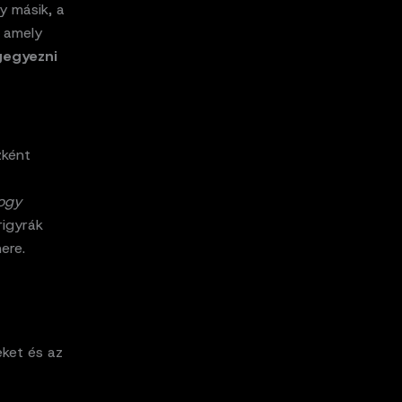
y másik, a
 amely
egyezni
zként
logy
rigyrák
ere.
eket és az