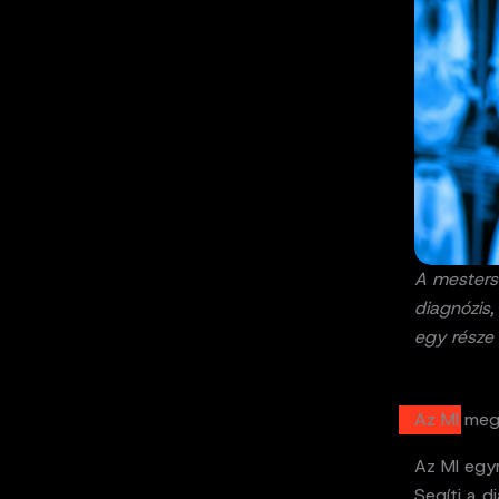
A mestersé
diagnózis,
egy része 
Az MI meg
Az MI egy
Segíti a d