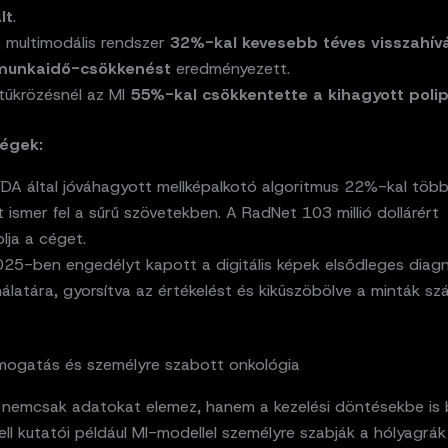
lt
.
, multimodális rendszer
32%-kal kevesebb téves visszahív
unkaidő-csökkenést
eredményezett.
tükrözésnél az MI
55%-kal csökkentette a kihagyott poli
cégek:
DA által jóváhagyott mellképalkotó algoritmus 22%-kal töb
ismer fel a sűrű szövetekben. A RadNet 103 millió dollárért
lja a céget.
25-ben engedélyt kapott a digitális képek elsődleges diagn
álatára, gyorsítva az értékelést és kiküszöbölve a minták szál
ogatás és személyre szabott onkológia
 nemcsak adatokat elemez, hanem a kezelési döntésekbe is b
ell kutatói például MI-modellel személyre szabják a hólyagrák