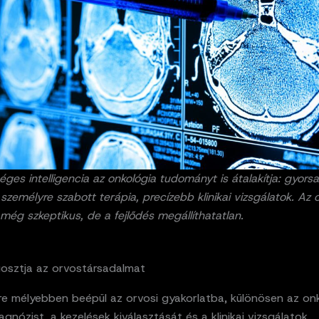
ges intelligencia az onkológia tudományt is átalakítja: gyors
 személyre szabott terápia, precízebb klinikai vizsgálatok. Az 
még szkeptikus, de a fejlődés megállíthatatlan.
osztja az orvostársadalmat
re mélyebben beépül az orvosi gyakorlatba, különösen az on
iagnózist, a kezelések kiválasztását és a klinikai vizsgálatok