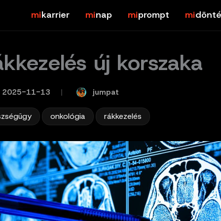
karrier
nap
prompt
dönté
ákkezelés új korszaka
jumpat
2025-11-13
/
,
,
szségügy
onkológia
rákkezelés