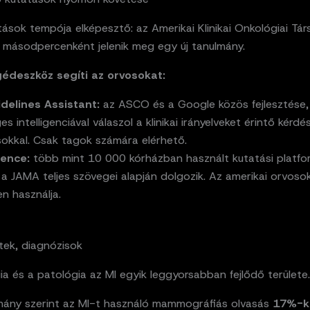
tások tempója elképesztő: az Amerikai Klinikai Onkológiai Tá
6 másodpercenként jelenik meg egy új tanulmány.
gédeszköz segíti az orvosokat:
delines Assistant:
az ASCO és a Google közös fejlesztése,
s intelligenciával válaszol a klinikai irányelveket érintő kérdé
sokkal. Csak tagok számára elérhető.
ence:
több mint 10 000 kórházban használt kutatási platfo
 a JAMA teljes szövegei alapján dolgozik. Az amerikai orvos
en használja.
tek, diagnózisok
ia és a patológia az MI egyik leggyorsabban fejlődő területe.
mány szerint az MI-t használó mammográfiás olvasás
17%-k