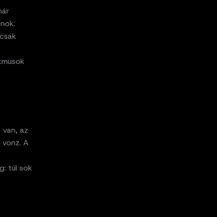
már
anok.
 csak
itmusok
 van, az
 vonz. A
: túl sok