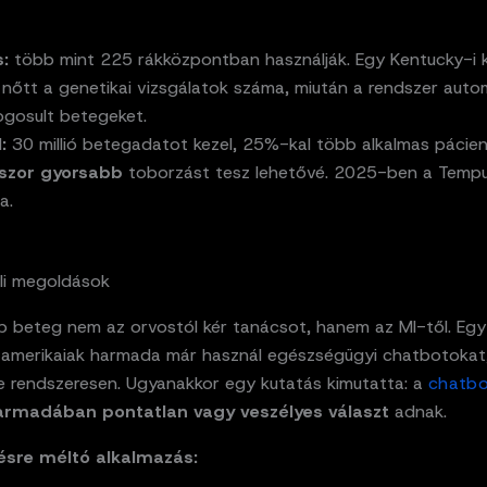
:
több mint 225 rákközpontban használják. Egy Kentucky-i 
nőtt a genetikai vizsgálatok száma, miután a rendszer auto
jogosult betegeket.
:
30 millió betegadatot kezel, 25%-kal több alkalmas páciens
szor gyorsabb
toborzást tesz lehetővé. 2025-ben a Temp
a.
li megoldások
b beteg nem az orvostól kér tanácsot, hanem az MI-től. Egy
z amerikaiak harmada már használ egészségügyi chatbotoka
le rendszeresen. Ugyanakkor egy kutatás kimutatta: a
chatb
armadában pontatlan vagy veszélyes választ
adnak.
ésre méltó alkalmazás: