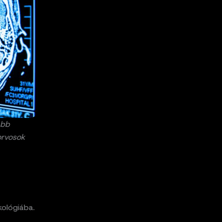
abb
orvosok
kológiába.