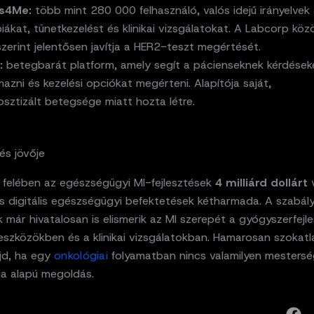
s4Me:
több mint 280 000 felhasználó, valós idejű irányelvek 
piákat, tünetkezelést és klinikai vizsgálatokat. A Labcorp köz
zerint jelentősen javítja a HER2-teszt megértését.
:
betegbarát platform, amely segít a pácienseknek kérdések
zni és kezelési opciókat megérteni. Alapítója saját,
osztizált betegsége miatt hozta létre.
és jövője
 felében az egészségügyi MI-fejlesztések
4 milliárd dollárt
v
es digitális egészségügyi befektetések kétharmada. A szabál
már hivatalosan is elismerik az MI szerepét a gyógyszerfejl
 eszközökben és a klinikai vizsgálatokban. Hamarosan szokat
jd, ha egy
onkológiai
folyamatban nincs valamilyen mesters
cia alapú megoldás.