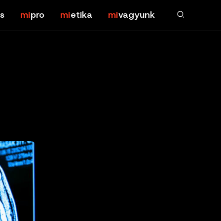
s
pro
etika
vagyunk