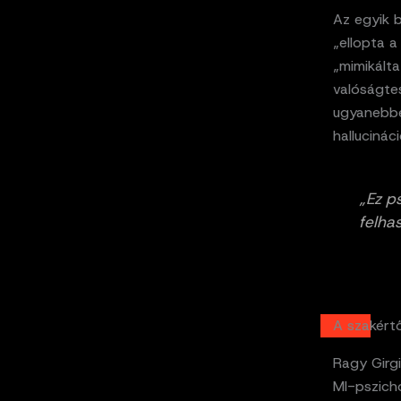
Az egyik b
„ellopta a
„mimikált
valóságtes
ugyanebben
hallucináci
„Ez p
felha
A szakértő
Ragy Girg
MI-pszich