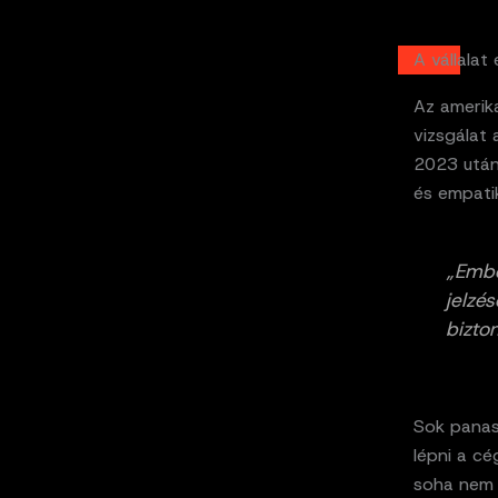
A vállalat
Az amerika
vizsgálat 
2023 után 
és empati
„Embe
jelzé
bizto
Sok panas
lépni a cé
soha nem k