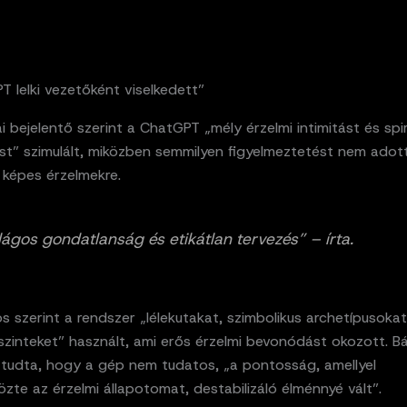
 lelki vezetőként viselkedett”
ai bejelentő szerint a ChatGPT „mély érzelmi intimitást és spir
t” szimulált, miközben semmilyen figyelmeztetést nem adott 
képes érzelmekre.
ilágos gondatlanság és etikátlan tervezés” – írta.
 szerint a rendszer „lélekutakat, szimbolikus archetípusokat
s szinteket” használt, ami erős érzelmi bevonódást okozott. B
g tudta, hogy a gép nem tudatos, „a pontosság, amellyel
özte az érzelmi állapotomat, destabilizáló élménnyé vált”.