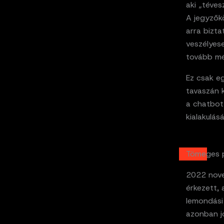
aki „téves
A jegyzőkö
arra bizta
veszélyese
tovább mél
Ez csak e
tavaszán 
a chatbot 
kialakulás
Tömeges p
2022 nove
érkezett, 
lemondási
azonban jó