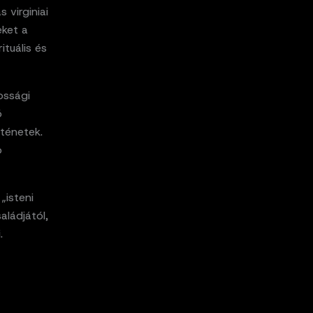
 virginiai
eket a
tuális és
ossági
ó
rténetek.
b
„isteni
aládjától,
.