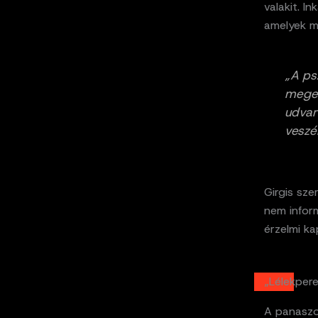
valakit. I
amelyek má
„A ps
meger
udvar
veszé
Girgis sz
nem infor
érzelmi kap
„Lélekpere
A panaszok