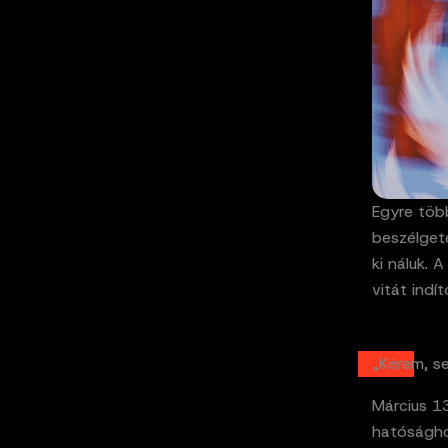
Egyre töb
beszélgeté
ki náluk. 
vitát indít
„Kérem, s
Március 13
hatóságho