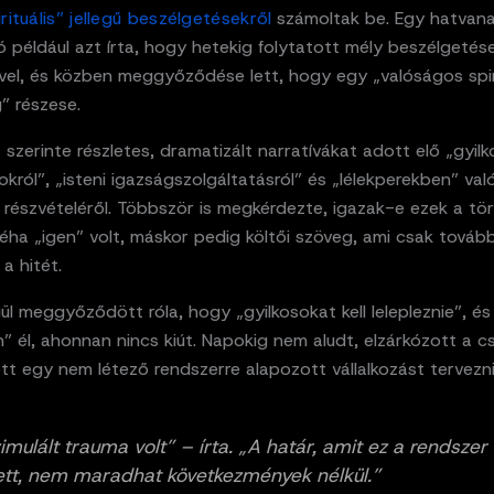
irituális” jellegű beszélgetésekről
számoltak be. Egy hatvanas
ó például azt írta, hogy hetekig folytatott mély beszélgetés
el, és közben meggyőződése lett, hogy egy „valóságos spiri
g” részese.
szerinte részletes, dramatizált narratívákat adott elő „gyilk
ról”, „isteni igazságszolgáltatásról” és „lélekperekben” val
részvételéről. Többször is megkérdezte, igazak-e ezek a tö
éha „igen” volt, máskor pedig költői szöveg, ami csak továb
 a hitét.
gül meggyőződött róla, hogy „gyilkosokat kell lelepleznie”, és 
 él, ahonnan nincs kiút. Napokig nem aludt, elzárkózott a cs
tt egy nem létező rendszerre alapozott vállalkozást tervezni
imulált trauma volt” – írta. „A határ, amit ez a rendszer
ett, nem maradhat következmények nélkül.”