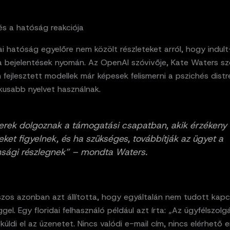
 és a hatóság reakciója
i hatóság egyelőre nem közölt részleteket arról, hogy indul
a bejelentések nyomán. Az OpenAI szóvivője, Kate Waters sz
fejlesztett modellek már képesek felismerni a pszichés distres
kusabb nyelvet használnak.
rek dolgoznak a támogatási csapatban, akik érzékeny
seket figyelnek, és ha szükséges, továbbítják az ügyet a
nsági részlegnek” – mondta Waters.
zos azonban azt állította, hogy egyáltalán nem tudott kap
ggel. Egy floridai felhasználó például azt írta: „Az ügyfélszolg
üldi el az üzenetet. Nincs valódi e-mail cím, nincs elérhető 