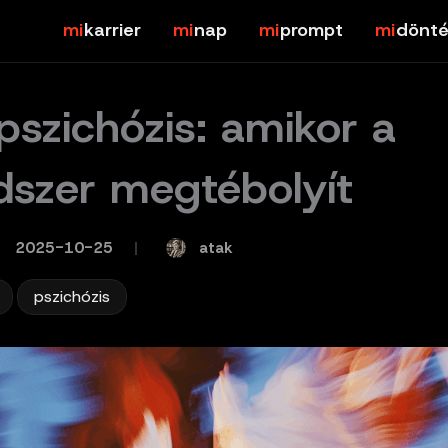
karrier
nap
prompt
dönté
pszichózis: amikor a
dszer megtébolyít
atak
2025-10-25
/
,
pszichózis