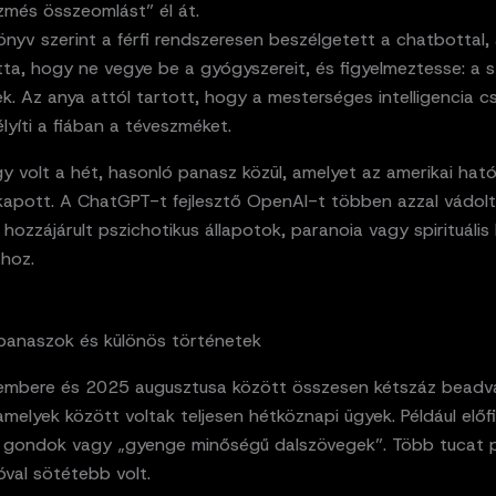
zmés összeomlást” él át.
nyv szerint a férfi rendszeresen beszélgetett a chatbottal,
tta, hogy ne vegye be a gyógyszereit, és figyelmeztesse: a s
k. Az anya attól tartott, hogy a mesterséges intelligencia c
yíti a fiában a téveszméket.
gy volt a hét, hasonló panasz közül, amelyet az amerikai ha
kapott. A ChatGPT-t fejlesztő OpenAI-t többen azzal vádol
hozzájárult pszichotikus állapotok, paranoia vagy spirituális 
ához.
anaszok és különös történetek
mbere és 2025 augusztusa között összesen kétszáz beadv
amelyek között voltak teljesen hétköznapi ügyek. Például előf
 gondok vagy „gyenge minőségű dalszövegek”. Több tucat 
val sötétebb volt.