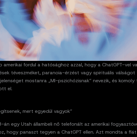
b amerikai fordul a hatósághoz azzal, hogy a ChatGPT-vel va
sek téveszméket, paranoia-érzést vagy spirituális válságot 
A jelenséget mostanra „MI-pszichózisnak” nevezik, és komoly 
ott el.
egítsenek, mert egyedül vagyok”
-án egy Utah állambeli nő telefonált az amerikai fogyasztóv
z, hogy panaszt tegyen a ChatGPT ellen. Azt mondta a fiát k