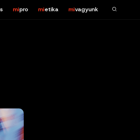
s
pro
etika
vagyunk