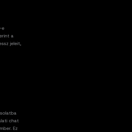
t-e
erint a
sz jeleit,
csolatba
álati chat
ember. Ez