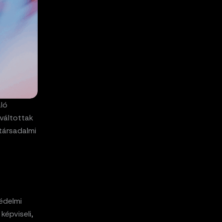
ló
váltottak
társadalmi
édelmi
épviseli,