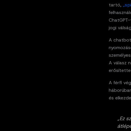
tartó,
„sp
felhasznál
ChatGPT-v
jogi válsá
A chatbot 
nyomozások
személyes 
A válasz n
erősítette
A férfi vé
háborúban”
és elkezde
„Ez sz
átlép