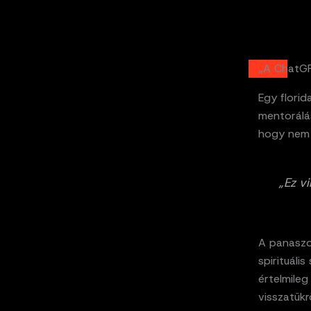
„A ChatGPT
Egy florid
mentorálás
hogy nem 
„Ez v
A panaszos
spirituáli
értelmile
visszatükr