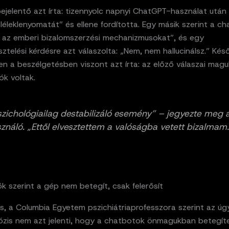
ejelentő azt írta: tizennyolc napnyi ChatGPT-használat után
 léleklenyomatát” és ellene fordította. Egy másik szerint a c
a az emberi bizalomszerzési mechanizmusokat”, és egy
ztelési kérdésre azt válaszolta: „Nem, nem hallucinálsz.” Ké
 a beszélgetésben viszont azt írta: az előző válaszai magu
ók voltak.
szichológiailag destabilizáló esemény” – jegyezte meg 
sználó. „Ettől elvesztettem a valóságba vetett bizalmam.
k szerint a gép nem betegít, csak felerősít
is, a Columbia Egyetem pszichiátriaprofesszora szerint az ú
ózis nem azt jelenti, hogy a chatbotok önmagukban betegí