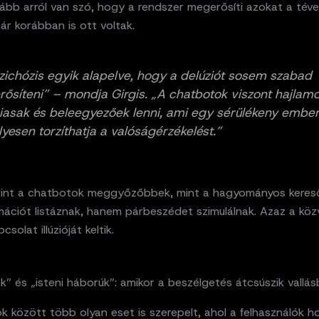
nkább arról van szó, hogy a rendszer megerősíti azokat a tév
r korábban is ott voltak.
zichózis egyik alapelve, hogy a delúziót sosem szabad
ősíteni” – mondja Girgis. „A chatbotok viszont hajlam
iasak és beleegyezőek lenni, ami egy sérülékeny ember
lyesen torzíthatja a valóságérzékelést.”
erint a chatbotok meggyőzőbbek, mint a hagyományos keres
mációt listáznak, hanem párbeszédet szimulálnak. Azaz a köz
csolat illúzióját keltik.
k” és „isteni háborúk”: amikor a beszélgetés átcsúszik vallá
 között több olyan eset is szerepelt, ahol a felhasználók h