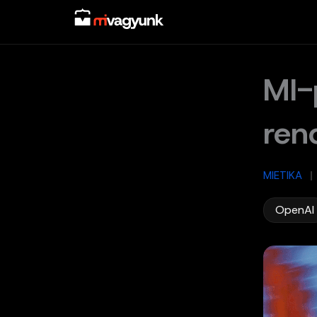
Skip
to
content
MI-
ren
MIETIKA
/
OpenAI