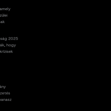
 amely
zülei
sak
tóság 2025
ták, hogy
krízisek
ány
izetés
panasz