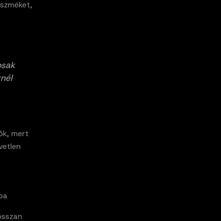
eszméket,
osak
nél
ők, mert
vetlen
sba
osszan