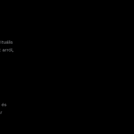
ituális
arról,
 és
ár