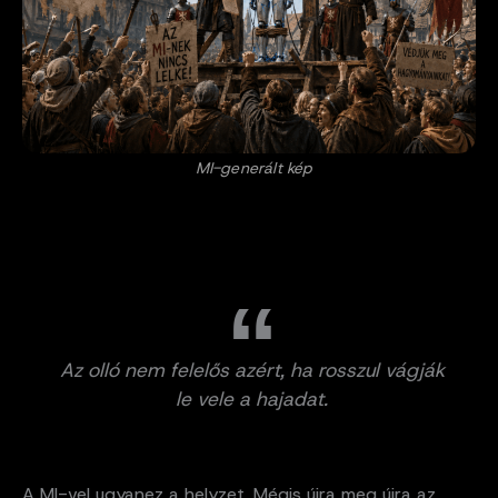
MI-generált kép
Az olló nem felelős azért, ha rosszul vágják
le vele a hajadat.
A MI-vel ugyanez a helyzet. Mégis újra meg újra az