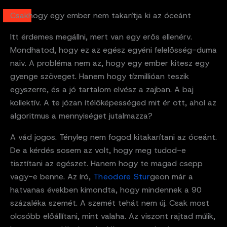
Csakhogy egy ember nem takarítja ki az óceánt
Itt érdemes megállni, mert van egy erős ellenérv.
Mondhatod, hogy ez az egész egyéni felelősség-duma
naiv. A probléma nem az, hogy egy ember kitesz egy
gyenge szöveget. Hanem hogy tízmillióan teszik
egyszerre, és a jó tartalom elvész a zajban. A baj
kollektív. A te józan ítélőképességed mit ér ott, ahol az
algoritmus a mennyiséget jutalmazza?
A vád jogos. Tényleg nem fogod kitakarítani az óceánt.
De a kérdés sosem az volt, hogy meg tudod-e
tisztítani az egészet. Hanem hogy te magad csepp
vagy-e benne. Az író,
Theodore Stur
geon már a
hatvanas években kimondta, hogy mindennek a 90
százaléka szemét. A szemét tehát nem új. Csak most
olcsóbb előállítani, mint valaha. Az viszont rajtad múlik,