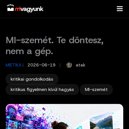
Skip
to
content
MI-szemét. Te döntesz,
nem a gép.
atak
MIETIKA
/
2026-06-19
/
,
kritikai gondolkodás
,
kritikus figyelmen kívül hagyás
MI-szemét