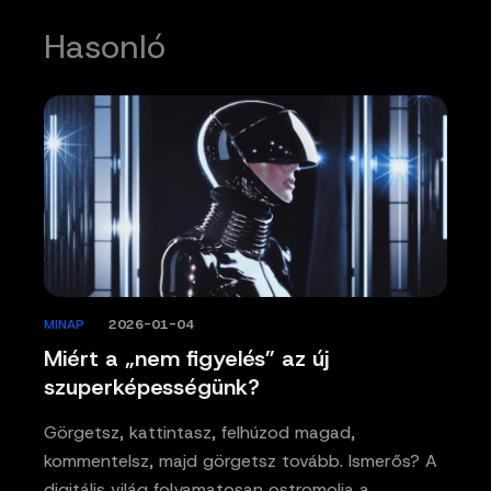
Hasonló
MINAP
/
2026-01-04
Miért a „nem figyelés” az új
szuperképességünk?
Görgetsz, kattintasz, felhúzod magad,
kommentelsz, majd görgetsz tovább. Ismerős? A
digitális világ folyamatosan ostromolja a…