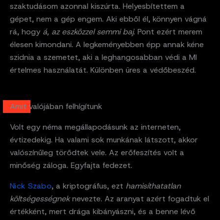
szaktudásom azonnal kiszúrta. Helyesbítettem a
gépet, nem a gép engem. Aki ebből él, könnyen vágná
rá, hogy
á, az eszközzel semmi baj
. Pont ezért merem
élesen kimondani. A legkeményebben épp annak kéne
szidnia a szemetet, aki a leghangosabban védi a MI
értelmes használatát. Különben üres a védőbeszéd.
Amit valójában felhígítunk
Volt egy néma megállapodásunk az interneten,
évtizedekig. Ha valami sok munkának látszott, akkor
valószínűleg törődtek vele. Az erőfeszítés volt a
minőség záloga. Egyfajta fedezet.
Nick Szabo
, a kriptográfus, ezt
hamisíthatatlan
költségességnek
nevezte. Az aranyat azért fogadtuk el
értékként, mert drága kibányászni, és a benne lévő