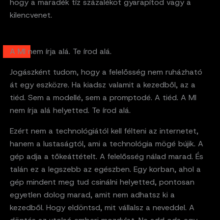
hogy a maradék tíz százalékot gyarapítod vagy a
kilencvenet.
A MI nem írja alá. Te írod alá.
Jogászként tudom, hogy a felelősség nem ruházható
át egy eszközre. Ha kiadsz valamit a kezedből, az a
tiéd. Sem a modellé, sem a promptodé. A tiéd. A MI
nem írja alá helyetted. Te írod alá.
Ezért nem a technológiától kell félteni az internetet,
hanem a lustaságtól, ami a technológia mögé bújik. A
gép adja a tőkeáttételt. A felelősség nálad marad. És
talán ez a legszebb az egészben. Egy korban, ahol a
gép mindent meg tud csinálni helyetted, pontosan
egyetlen dolog marad, amit nem adhatsz ki a
kezedből. Hogy eldöntsd, mit vállalsz a neveddel. A