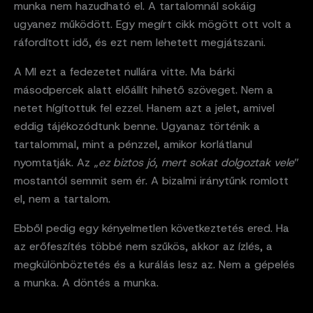
munka nem hazudható el. A tartalomnál sokáig
ugyanez működött. Egy megírt cikk mögött ott volt a
ráfordított idő, és ezt nem lehetett megjátszani.
A MI ezt a fedezetet nullára vitte. Ma bárki
másodpercek alatt előállít hihető szöveget. Nem a
netet hígítottuk fel ezzel. Hanem azt a jelet, amivel
eddig tájékozódtunk benne. Ugyanaz történik a
tartalommal, mint a pénzzel, amikor korlátlanul
nyomtatják. Az „
ez biztos jó, mert sokat dolgoztak vele
”
mostantól semmit sem ér. A bizalmi iránytűnk romlott
el, nem a tartalom.
Ebből pedig egy kényelmetlen következtetés ered. Ha
az erőfeszítés többé nem szűkös, akkor az ízlés, a
megkülönböztetés és a kurálás lesz az. Nem a gépelés
a munka. A döntés a munka.