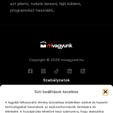
azt jelenti, tudunk keresni, fájlt küldeni,
programokat használni…
Copyright © 2026 mivagyunk.hu.
Szabályzatok
Általános Felhasználási Feltételek
Süti beállítások kezelése
A legjobb felhasználói élmény biztosítása érdekében sütiket és hasonló
Adatkezelési Tájékoztató
technológiákat használunk az eszközinformációk tárolására és
elérésére. A hozzájárulás lehetővé teszi számunkra, hogy statisztikai