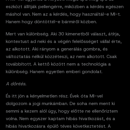
eszközt állítják pellengérre, miközben a kérdés egészen
máshol van. Nem az a kérdés, hogy használtál-e MI-t.
Hanem hogy döntöttél-e bármiről közben.
Mert van különbség. Aki 30 kimenetből választ, átírja,
kontextust ad neki és a végén felelősséget vállal érte,
az alkotott. Aki rányom a generálás gombra, és
változtatás nélkül közzéteszi, az nem alkotott. Csak
továbbított. A kettő között nem a technológia a
különbség. Hanem egyetlen emberi gondolat.
A döntés.
És itt jön a kényelmetlen rész. Évek óta MI-vel
dolgozom a jogi munkámban. De soha nem ment ki
semmi a kezem alól úgy, hogy előtte ne ellenőriztem
volna. Nem egyszer kaptam hibás hivatkozást, és a
hibás hivatkozásra épülő téves következtetést. A