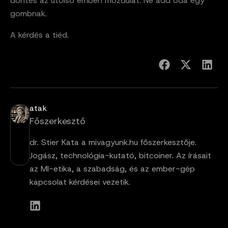
döntés az utolsó emberi mozdulat. Ne add oda egy
gombnak.
A kérdés a tiéd.
atak
Főszerkesztő
dr. Stier Kata a mivagyunk.hu főszerkesztője.
Jogász, technológia-kutató, bitcoiner. Az írásait
az MI-etika, a szabadság, és az ember-gép
kapcsolat kérdései vezetik.