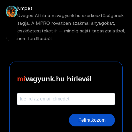
jumpat
Üveges Attila a mivagyunk.hu szerkesztőségének
tagja. A MIPRO rovatban szakmai anyagokat,
eszközteszteket ír — mindig saját tapasztalatból,
nem fordításból.
vagyunk.hu hírlevél
Feliratkozom