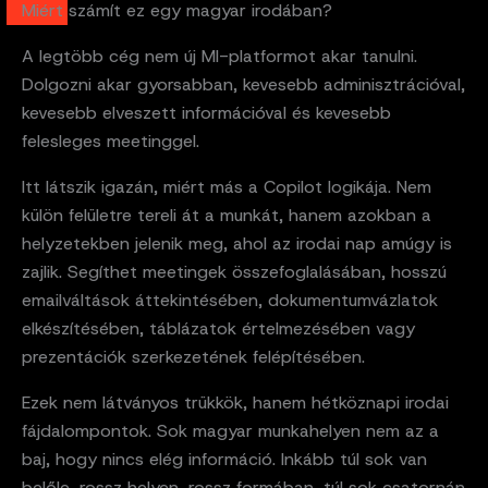
Miért számít ez egy magyar irodában?
A legtöbb cég nem új MI-platformot akar tanulni.
Dolgozni akar gyorsabban, kevesebb adminisztrációval,
kevesebb elveszett információval és kevesebb
felesleges meetinggel.
Itt látszik igazán, miért más a Copilot logikája. Nem
külön felületre tereli át a munkát, hanem azokban a
helyzetekben jelenik meg, ahol az irodai nap amúgy is
zajlik. Segíthet meetingek összefoglalásában, hosszú
emailváltások áttekintésében, dokumentumvázlatok
elkészítésében, táblázatok értelmezésében vagy
prezentációk szerkezetének felépítésében.
Ezek nem látványos trükkök, hanem hétköznapi irodai
fájdalompontok. Sok magyar munkahelyen nem az a
baj, hogy nincs elég információ. Inkább túl sok van
belőle, rossz helyen, rossz formában, túl sok csatornán