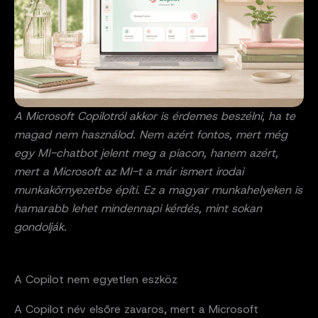
A Microsoft Copilotról akkor is érdemes beszélni, ha te
magad nem használod. Nem azért fontos, mert még
egy MI-chatbot jelent meg a piacon, hanem azért,
mert a Microsoft az MI-t a már ismert irodai
munkakörnyezetbe építi. Ez a magyar munkahelyeken is
hamarabb lehet mindennapi kérdés, mint sokan
gondolják.
A Copilot nem egyetlen eszköz
A Copilot név elsőre zavaros, mert a Microsoft