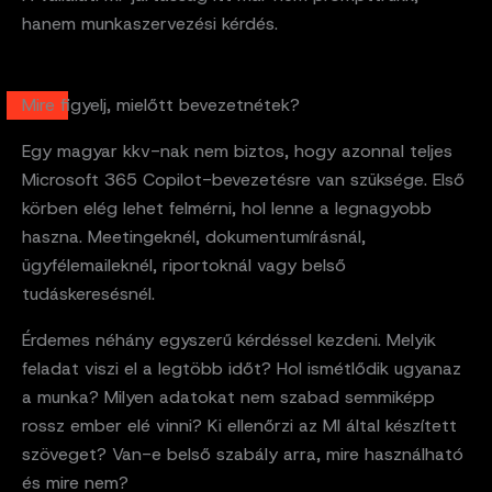
hanem munkaszervezési kérdés.
Mire figyelj, mielőtt bevezetnétek?
Egy magyar kkv-nak nem biztos, hogy azonnal teljes
Microsoft 365 Copilot-bevezetésre van szüksége. Első
körben elég lehet felmérni, hol lenne a legnagyobb
haszna. Meetingeknél, dokumentumírásnál,
ügyfélemaileknél, riportoknál vagy belső
tudáskeresésnél.
Érdemes néhány egyszerű kérdéssel kezdeni. Melyik
feladat viszi el a legtöbb időt? Hol ismétlődik ugyanaz
a munka? Milyen adatokat nem szabad semmiképp
rossz ember elé vinni? Ki ellenőrzi az MI által készített
szöveget? Van-e belső szabály arra, mire használható
és mire nem?