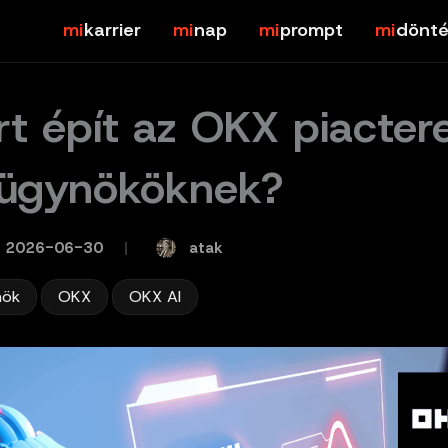
karrier
nap
prompt
dönté
rt épít az OKX piacter
ügynököknek?
atak
2026-06-30
/
,
,
nök
OKX
OKX AI