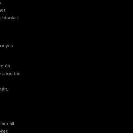
A
het
tatásokat
zonyos
re és
zonosítás.
tán.
nem áll
öket