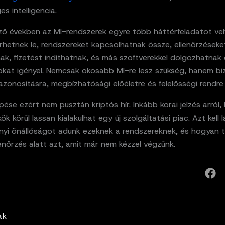
s intelligencia.
ző években az MI-rendszerek egyre több háttérfeladatot ve
rhetnek le, rendszereket kapcsolhatnak össze, ellenőrzéseke
ak, fizetést indíthatnak, és más szoftverekkel dolgozhatnak 
yokat igényel. Nemcsak okosabb MI-re lesz szükség, hanem b
 azonosításra, megbízhatósági előéletre és felelősségi rendre 
ése ezért nem pusztán kriptós hír. Inkább korai jelzés arról,
k körül lassan kialakulhat egy új szolgáltatási piac. Azt kell 
yi önállóságot adunk ezeknek a rendszereknek, és hogyan t
enőrzés alatt azt, amit már nem kézzel végzünk.
ak