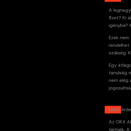
A legnagyo
fizet? Ki 
igénybe? K
Ezek nem 
rendelhet
szükség. K
Egy átlago
tanulság 
nem elég a
jogosults
Miért érde
Az OKX AI
termék. A