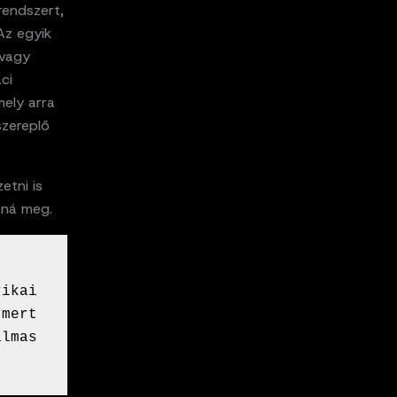
rendszert,
Az egyik
 vagy
ci
mely arra
szereplő
etni is
aná meg.
ikai 
mert 
lmas 