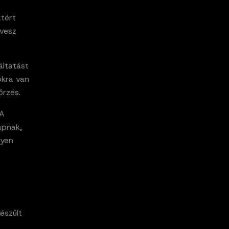
atért
 vesz
áltatást
okra van
őrzés.
 A
apnak,
lyen
észült