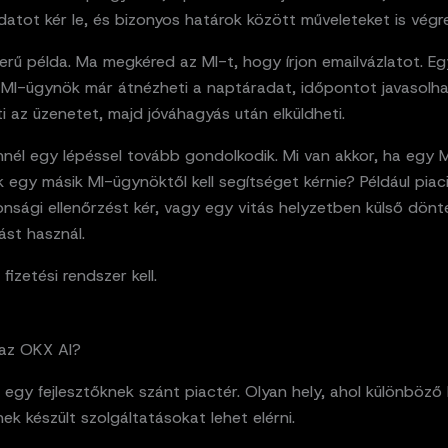
datot kér le, és bizonyos határok között műveleteket is végr
rű példa. Ma megkéred az MI-t, hogy írjon emailvázlatot. Eg
b MI-ügynök már átnézheti a naptáradat, időpontot javasolha
ti az üzenetet, majd jóváhagyás után elküldheti.
nél egy lépéssel tovább gondolkodik. Mi van akkor, ha egy 
egy másik MI-ügynöktől kell segítséget kérnie? Például piac
onsági ellenőrzést kér, vagy egy vitás helyzetben külső dönt
ást használ.
fizetési rendszer kell.
 az OKX AI?
egy fejlesztőknek szánt piactér. Olyan hely, ahol különböző
k készült szolgáltatásokat lehet elérni.