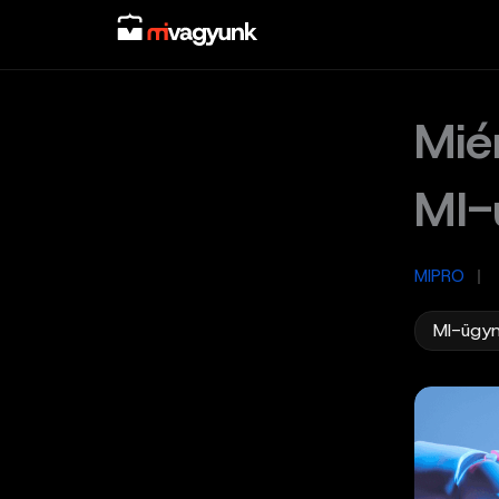
Skip
to
content
Mié
MI-
MIPRO
/
MI-ügy