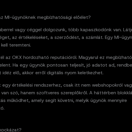
l az MI-ügynöknek megbízhatósági előélet?
berrel vagy céggel dolgozunk, több kapaszkodónk van. Látj
éget, az értékeléseket, a szerződést, a számlát. Egy MI-ügy
kell teremteni.
zél az OKX hordozható reputációról. Magyarul ez megbízható
jelent. Ha egy ügynök pontosan teljesít, jó adatot ad, rendbe
t idéz elő, akkor erről digitális nyom keletkezhet.
ít egy értékelési rendszerhez, csak itt nem webshopokról va
 van szó, hanem szoftveres szereplőkről. A háttérben blokkl
tás működhet, amely segít követni, melyik ügynök mennyire
ó.
 kockázat?