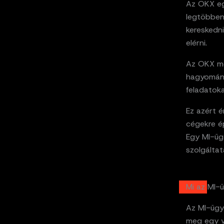
Az OKX eg
legtöbben 
kereskedni
elérni.
Az OKX mo
hagyomány
feladatok
Ez azért 
cégekre ép
Egy MI-üg
szolgálta
Mi az MI-
Az MI-ügyn
meg egy vá