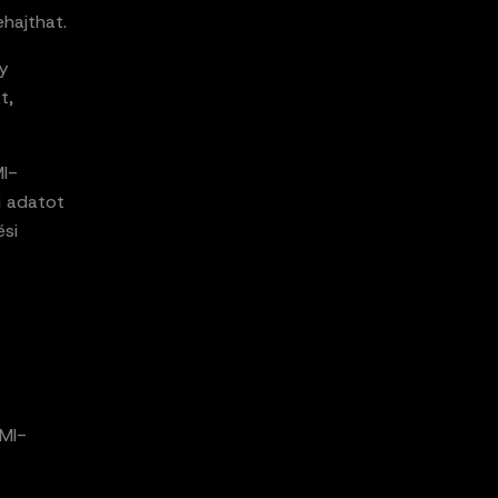
ehajthat.
y
t,
MI-
i adatot
ési
 MI-