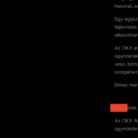
használ, a
Egy egysze
fejletteb
elkészíthe
Az OKX en
ügynöknek 
vesz, bizt
szolgáltat
Ehhez már 
Mit csinál
Az OKX AI 
ügynökökne