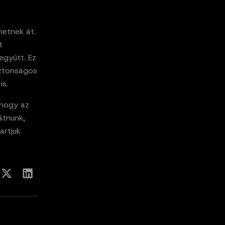
hetnek át.
t
együtt. Ez
iztonságos
is.
 hogy az
látnunk,
artjuk