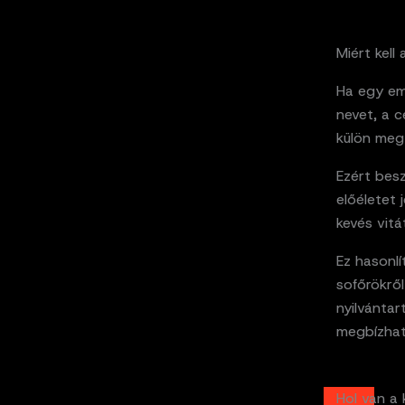
Miért kel
Ha egy em
nevet, a c
külön meg 
Ezért bes
előéletet 
kevés vitá
Ez hasonl
sofőrökről
nyilvántar
megbízhat
Hol van a