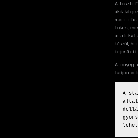
A tesztidő
akik kife
megoldás 
token, mie
adatokat a
készül, ho
teljesítet
A lényeg a
tudjon ért
A sta
által
dollá
gyors
lehet