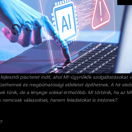
fejlesztői piacteret indít, ahol MI-ügynökök szolgáltatásokat 
izethetnek és megbízhatósági előéletet építhetnek. A hír elsőr
nek tűnik, de a lényege sokkal érthetőbb. Mi történik, ha az MI
k nemcsak válaszolnak, hanem feladatokat is intéznek?
X?