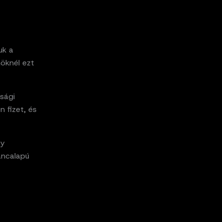
uk a
nöknél ezt
sági
n fizet, és
gy
áncalapú