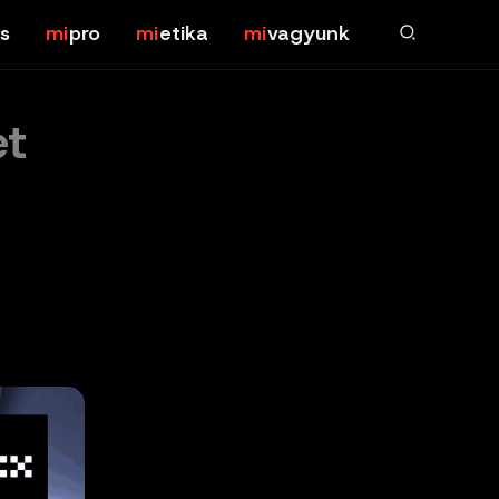
s
pro
etika
vagyunk
et