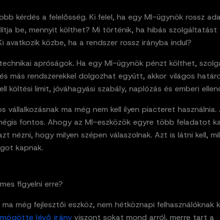
bb kérdés a felelősség. Ki felel, ha egy MI-ügynök rossz ad
állítja be, mennyit költhet? Mi történik, ha hibás szolgáltatást
i avatkozik közbe, ha a rendszer rossz irányba indul?
technikai apróságok. Ha egy MI-ügynök pénzt költhet, szolg
 és más rendszerekkel dolgozhat együtt, akkor világos határ
ell költési limit, jóváhagyási szabály, naplózás és emberi ellen
s vállalkozásnak ma még nem kell ilyen piacteret használnia.
mégis fontos. Ahogy az MI-eszközök egyre több feladatot k
zt nézni, hogy milyen szépen válaszolnak. Azt is látni kell, mi
ágot kapnak.
mes figyelni erre?
 ma még fejlesztői eszköz, nem hétköznapi felhasználóknak k
mögötte lévő irány
viszont sokat mond arról, merre tart a