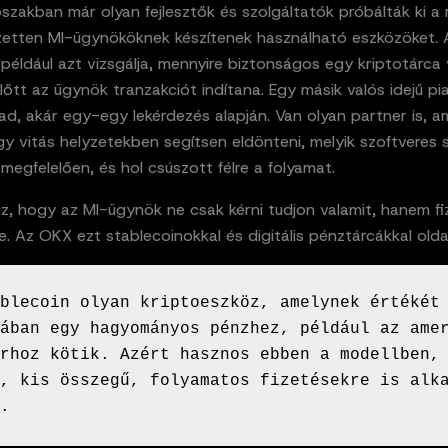
szakban már olyan fejlesztők és szolgáltatók próbálták ki a 
jezetten MI-ügynököknek készítenek használható eszközöket. 
például azt vizsgálja, mennyire biztonságos egy kriptotárca
lőtt az ügynök tranzakciót indítana. Egy másik valós idejű pia
d, akár egy-egy lekérdezés alapján. Van olyan partner is, a
gy vitás helyzetekben segítsen eldönteni, melyik szoftveres 
t megfelelően, és hol csúszott félre a folyamat.
z, hogy az MI-ügynök ne csak kérni tudjon valamit, hanem fiz
e. Az OKX ezt stablecoinokkal és digitális pénztárcákkal old
blecoin olyan kriptoeszköz, amelynek értékét 
ában egy hagyományos pénzhez, például az amer
rhoz kötik. Azért hasznos ebben a modellben, 
, kis összegű, folyamatos fizetésekre is alka
.