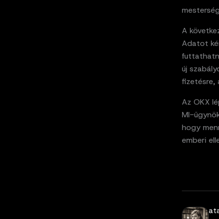
mestersége
A követke
Adatot ké
futtathatn
új szabál
fizetésre,
Az OKX lép
MI-ügynökö
hogy menn
emberi ell
at