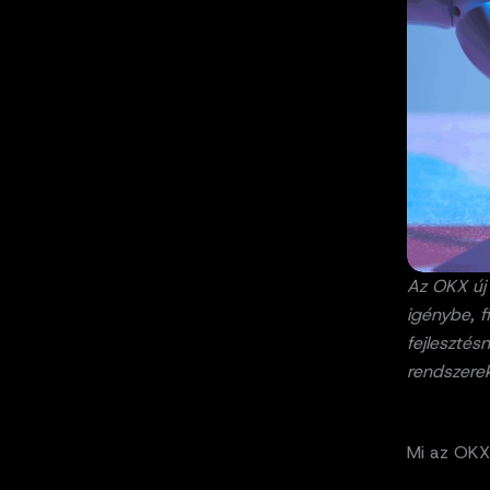
Az OKX új 
igénybe, f
fejlesztés
rendszere
Mi az OK