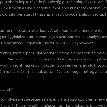
y globális kriptotőzsde és pénzügyi technológiai platform. 
úgy ismerik az ilyen cégeket, mint ahol kriptoeszközökkel le
, digitális pénztárcát használni, vagy blokkláncalapú szolgál
st ennél tovább akar lépni. A cég nemcsak emberekre és
os ügyfelekre épít, hanem olyan szoftverekre is, amelyek bi
at önállóbban végeznek. Ezeket hívjuk MI-ügynököknek.
érdekes, mert a pénzügyi rendszer eddig alapvetően emberek
ült. Van számla, jóváhagyás, bankkártya, szerződés, ügyféla
ynök viszont másképp működik. Gyorsan kér le adatot, több
tást is használhat, és sok apró műveletet végezhet egymás u
ügynök?
ök olyan mesterséges intelligenciára épülő szoftver, amely 
lasznál. Kap egy célt, lépésekre bontja a feladatot, eszköz