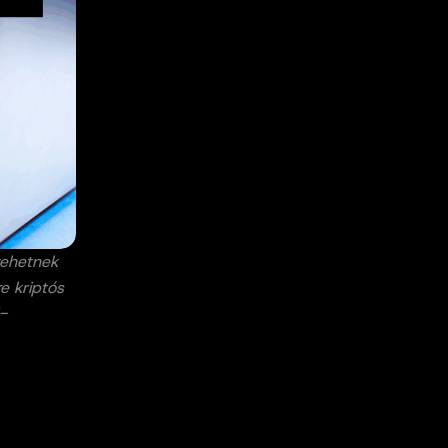
vehetnek
e kriptós
-