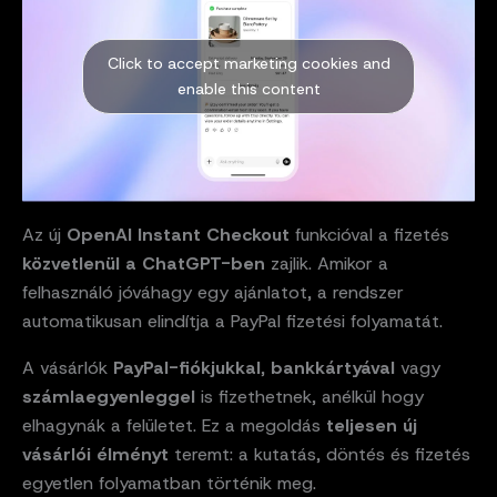
Click to accept marketing cookies and
enable this content
Az új
OpenAI Instant Checkout
funkcióval a fizetés
közvetlenül a ChatGPT-ben
zajlik. Amikor a
felhasználó jóváhagy egy ajánlatot, a rendszer
automatikusan elindítja a PayPal fizetési folyamatát.
A vásárlók
PayPal-fiókjukkal
,
bankkártyával
vagy
számlaegyenleggel
is fizethetnek, anélkül hogy
elhagynák a felületet. Ez a megoldás
teljesen új
vásárlói élményt
teremt: a kutatás, döntés és fizetés
egyetlen folyamatban történik meg.