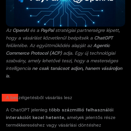
Az
OpenAI
és a
PayPal
stratégiai partnerségre lépett,
hogy a vásárlást közvetlenül beépítsék a
ChatGPT
felületébe. Az együttműködés alapját az
Agentic
Commerce Protocol (ACP)
adja. Egy új technológiai
szabvány, amely lehetővé teszi, hogy a mesterséges
intelligencia
ne csak tanácsot adjon, hanem vásároljon
is
.
A beszélgetésből vásárlás lesz
A ChatGPT jelenleg
több százmillió felhasználói
interakciót kezel hetente
, amelyek jelentős része
termékkereséshez vagy vásárlási döntéshez