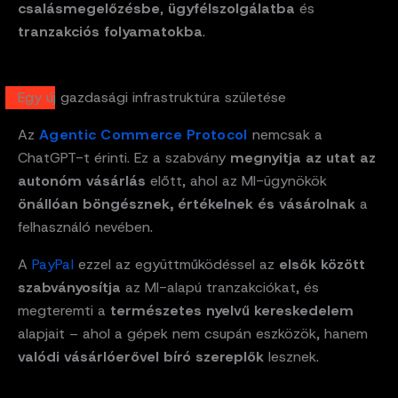
csalásmegelőzésbe
,
ügyfélszolgálatba
és
tranzakciós folyamatokba
.
Egy új gazdasági infrastruktúra születése
Az
Agentic Commerce Protocol
nemcsak a
ChatGPT-t érinti. Ez a szabvány
megnyitja az utat az
autonóm vásárlás
előtt, ahol az MI-ügynökök
önállóan böngésznek, értékelnek és vásárolnak
a
felhasználó nevében.
A
PayPal
ezzel az együttműködéssel az
elsők között
szabványosítja
az MI-alapú tranzakciókat, és
megteremti a
természetes nyelvű kereskedelem
alapjait – ahol a gépek nem csupán eszközök, hanem
valódi vásárlóerővel bíró szereplők
lesznek.