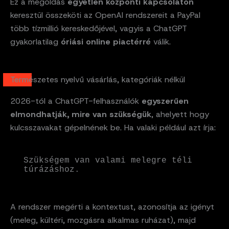
Ez a megoldás
egyetlen központi kapcsolaton
keresztül összeköti az OpenAI rendszereit a PayPal
több tízmillió kereskedőjével, vagyis a ChatGPT
gyakorlatilag
óriási online piactérré
válik.
Természetes nyelvű vásárlás, kategóriák nélkül
2026-tól a ChatGPT-felhasználók
egyszerűen
elmondhatják, mire van szükségük
, ahelyett hogy
kulcsszavakat gépelnének be. Ha valaki például azt írja:
Szükségem van valami melegre téli 
túrázáshoz.
A rendszer megérti a kontextust, azonosítja az igényt
(meleg, kültéri, mozgásra alkalmas ruházat), majd