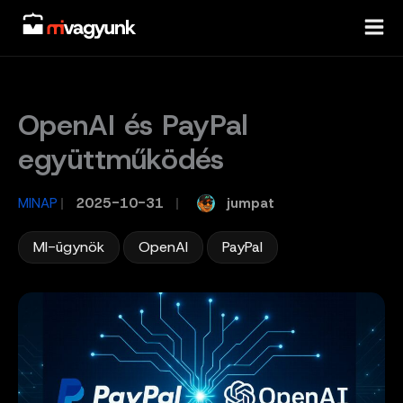
Skip
to
content
OpenAI és PayPal
együttműködés
jumpat
MINAP
/
2025-10-31
/
,
,
MI-ügynök
OpenAI
PayPal