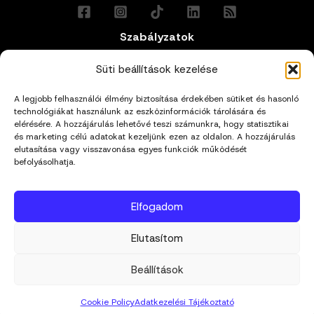
Szabályzatok
Általános Felhasználási Feltételek
Süti beállítások kezelése
A legjobb felhasználói élmény biztosítása érdekében sütiket és hasonló
Adatkezelési Tájékoztató
technológiákat használunk az eszközinformációk tárolására és
elérésére. A hozzájárulás lehetővé teszi számunkra, hogy statisztikai
Impresszum
és marketing célú adatokat kezeljünk ezen az oldalon. A hozzájárulás
elutasítása vagy visszavonása egyes funkciók működését
befolyásolhatja.
Cookie Policy (EU)
Elfogadom
Kapcsolat
Elutasítom
hello@mivagyunk.hu
Beállítások
Cookie Policy
Adatkezelési Tájékoztató