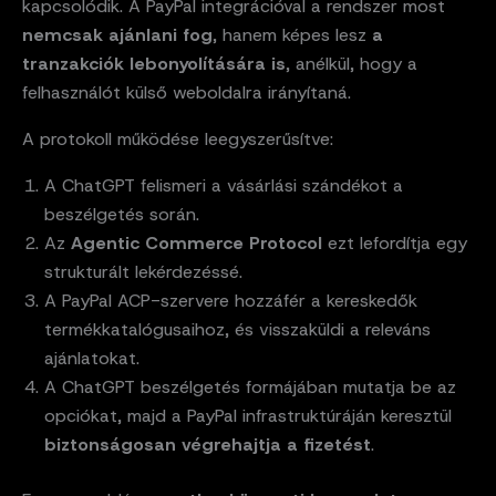
kapcsolódik. A PayPal integrációval a rendszer most
nemcsak ajánlani fog
, hanem képes lesz
a
tranzakciók lebonyolítására is
, anélkül, hogy a
felhasználót külső weboldalra irányítaná.
A protokoll működése leegyszerűsítve:
A ChatGPT felismeri a vásárlási szándékot a
beszélgetés során.
Az
Agentic Commerce Protocol
ezt lefordítja egy
strukturált lekérdezéssé.
A PayPal ACP-szervere hozzáfér a kereskedők
termékkatalógusaihoz, és visszaküldi a releváns
ajánlatokat.
A ChatGPT beszélgetés formájában mutatja be az
opciókat, majd a PayPal infrastruktúráján keresztül
biztonságosan végrehajtja a fizetést
.