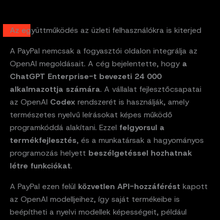
Az együttműködés az üzleti felhasználókra is kiterjed
A PayPal nemcsak a fogyasztói oldalon integrálja az
OpenAI megoldásait. A cég bejelentette, hogy
a
ChatGPT Enterprise-t bevezeti 24 000
alkalmazottja számára
. A vállalat fejlesztőcsapatai
az OpenAI
Codex
rendszerét is használják, amely
természetes nyelvű leírásokat képes működő
programkóddá alakítani. Ezzel
felgyorsul a
termékfejlesztés
, és a munkatársak a hagyományos
programozás helyett
beszélgetéssel hozhatnak
létre funkciókat
.
A PayPal ezen felül
közvetlen API-hozzáférést
kapott
az OpenAI modelljeihez, így saját termékeibe is
beépítheti a nyelvi modellek képességeit, például