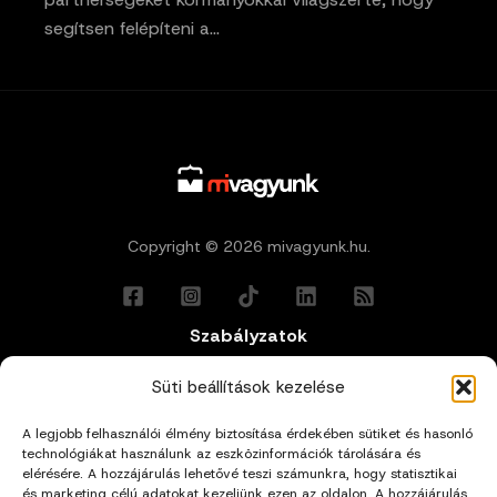
segítsen felépíteni a…
Copyright © 2026 mivagyunk.hu.
Szabályzatok
Általános Felhasználási Feltételek
Süti beállítások kezelése
A legjobb felhasználói élmény biztosítása érdekében sütiket és hasonló
Adatkezelési Tájékoztató
technológiákat használunk az eszközinformációk tárolására és
elérésére. A hozzájárulás lehetővé teszi számunkra, hogy statisztikai
Impresszum
és marketing célú adatokat kezeljünk ezen az oldalon. A hozzájárulás