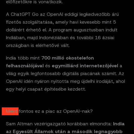
előfizetőkre is vonatkozik.
A ChatGPT Go az OpenAI eddigi legkedvezőbb árú
fizetős szolgáltatása, amely havi kevesebb mint 5
dollárért érhető el. A program augusztusban indult
Indiában, majd Indonéziában és további 16 ázsiai
országban is elérhetővé vált.
India több mint
700 millió okostelefon
felhasználójával
és
egymilliárd internetezőjével
a
világ egyik legfontosabb digitális piacának számít. Az
OpenAI idén nyáron nyitotta meg újdelhi irodáját, ahol
egy helyi csapat építésébe kezdett.
Miért fontos ez a piac az OpenAI-nak?
Sam Altman vezérigazgató korábban elmondta:
India
az Egyesült Államok után a második legnagyobb