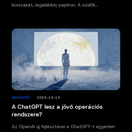
korszakát, legalábbis papíron. A szülők…
MIDÖNTÉS
/
2025-10-13
A ChatGPT lesz a jövő operációs
rendszere?
Az OpenAI új fejlesztései a ChatGPT-t egyetlen