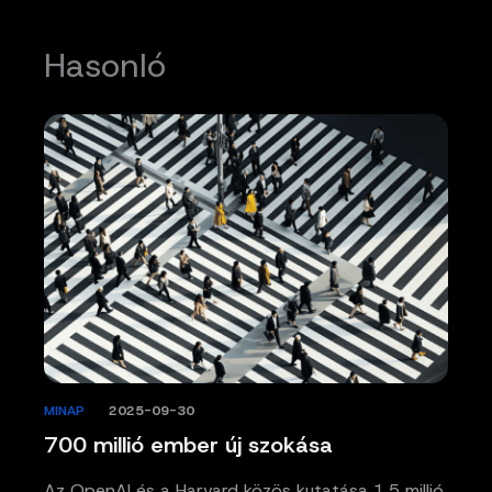
Hasonló
MINAP
/
2025-09-30
700 millió ember új szokása
Az OpenAI és a Harvard közös kutatása 1,5 millió