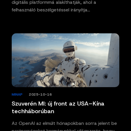
digitális platformmá alakíthatják, ahol a
felhasználó beszélgetéssel irányítja…
MINAP
/
2025-10-16
Szuverén MI: új front az USA–Kína
techháborúban
Az OpenAI az elmúlt hónapokban sorra jelent be
partnerségeket kormányokkal világszerte, hogy