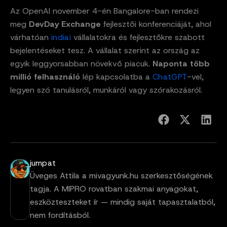
Az OpenAI november 4-én Bangalore-ban rendezi
meg
DevDay Exchange
fejlesztői konferenciáját, ahol
várhatóan
indiai
vállalatokra és fejlesztőkre szabott
bejelentéseket tesz. A vállalat szerint az ország az
egyik leggyorsabban növekvő piacuk.
Naponta több
millió felhasználó
lép kapcsolatba a
ChatGPT
-vel,
legyen szó tanulásról, munkáról vagy szórakozásról.
jumpat
Üveges Attila a mivagyunk.hu szerkesztőségének
tagja. A MIPRO rovatban szakmai anyagokat,
eszközteszteket ír — mindig saját tapasztalatból,
nem fordításból.