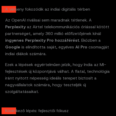
A verseny fokozódik az indiai digitális térben
Az OpenAI riválisai sem maradnak tétlenek. A
Perplexity
az Airtel telekommunikációs óriással kötött
partnerséget, amely 360 millió előfizetőjének kínál
ingyenes Perplexity Pro hozzáférést
. Eközben a
Google
is elindította saját, egyéves
AI Pro
csomagját
indiai diákok számára.
Ezek a lépések egyértelműen jelzik, hogy India az MI-
fejlesztések új központjává válhat. A fiatal, technológia
iránt nyitott népesség ideális terepet biztosít a
nagyvállalatok számára, hogy teszteljék új
szolgáltatásaikat.
Következő lépés: fejlesztői fókusz