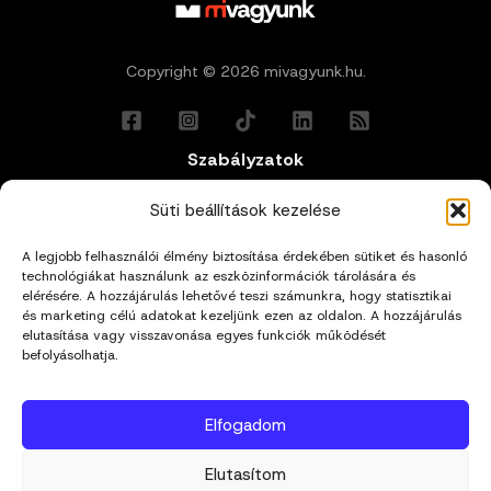
Copyright © 2026 mivagyunk.hu.
Szabályzatok
Általános Felhasználási Feltételek
Süti beállítások kezelése
A legjobb felhasználói élmény biztosítása érdekében sütiket és hasonló
Adatkezelési Tájékoztató
technológiákat használunk az eszközinformációk tárolására és
elérésére. A hozzájárulás lehetővé teszi számunkra, hogy statisztikai
Impresszum
és marketing célú adatokat kezeljünk ezen az oldalon. A hozzájárulás
elutasítása vagy visszavonása egyes funkciók működését
befolyásolhatja.
Cookie Policy (EU)
Elfogadom
Kapcsolat
Elutasítom
hello@mivagyunk.hu