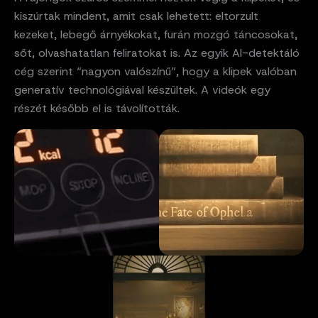
kiszúrtak mindent, amit csak lehetett: eltorzult
kezeket, lebegő árnyékokat, furán mozgó táncosokat,
sőt, olvashatatlan feliratokat is. Az egyik AI-detektáló
cég szerint “nagyon valószínű”, hogy a klipek valóban
generatív technológiával készültek. A videók egy
részét később el is távolították.