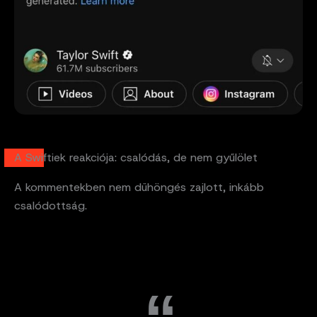
A Swiftiek reakciója: csalódás, de nem gyűlölet
A kommentekben nem dühöngés zajlott, inkább
csalódottság.