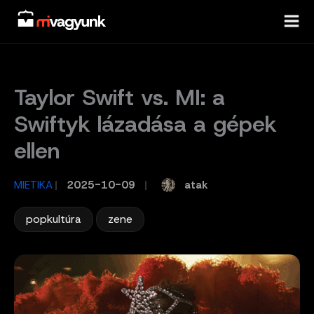
Skip
to
content
Taylor Swift vs. MI: a
Swiftyk lázadása a gépek
ellen
atak
MIETIKA
/
2025-10-09
/
,
popkultúra
zene