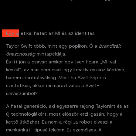
Egy új etikai határ: az MI és az identitás
Taylor Swift több, mint egy popikon. Ő a
brandizált
önazonosság
mintapéldája.
És itt jön a csavar: amikor egy ilyen figura „MI-val
készül”, az már nem csak egy kreatív eszköz kérdése,
hanem identitásválság. Mert ha Swift képe is
szintetikus, akkor mi marad valós a Swift-
univerzumból?
A fiatal generáció, aki egyszerre rajong Taylorért és az
új technológiákért, most először érzi igazán, hogy a
kettő ütközhet. Ez nem a régi „a robot elveszi a
munkánkat” típusú félelem. Ez személyes. A