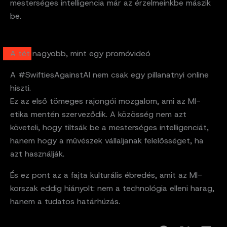
mesterséges intelligencia már az érzelmeinkbe mászik
be.
A tét nagyobb, mint egy promóvideó
A #SwiftiesAgainstAI nem csak egy pillanatnyi online
hiszti.
Ez az első tömeges rajongói mozgalom, ami az MI-
etika mentén szerveződik. A közösség nem azt
követeli, hogy tiltsák be a mesterséges intelligenciát,
hanem hogy a művészek vállaljanak felelősséget, ha
azt használják.
És ez pont az a fajta kulturális ébredés, amit az MI-
korszak eddig hiányolt: nem a technológia elleni harag,
hanem a tudatos határhúzás.