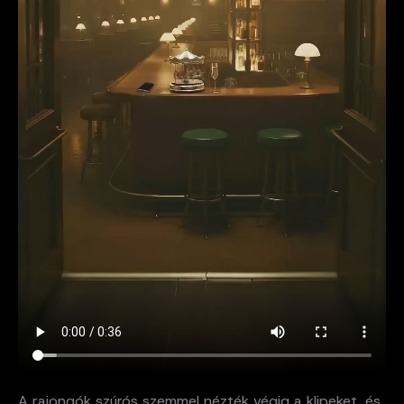
A rajongók szúrós szemmel nézték végig a klipeket, és