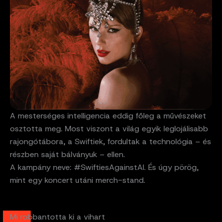
A mesterséges intelligencia eddig főleg a művészeket
osztotta meg. Most viszont a világ egyik leglojálisabb
rajongótábora, a Swiftiek, fordultak a technológia – és
részben saját bálványuk – ellen.
A kampány neve: #SwiftiesAgainstAI. És úgy pörög,
mint egy koncert utáni merch-stand.
Mi robbantotta ki a vihart