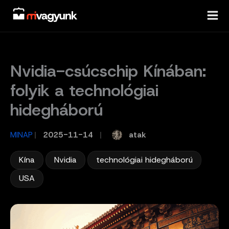
Skip
to
content
Nvidia-csúcschip Kínában:
folyik a technológiai
hidegháború
atak
MINAP
/
2025-11-14
/
,
,
,
Kína
Nvidia
technológiai hidegháború
USA