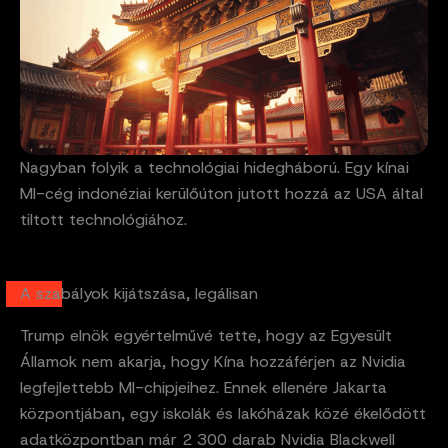
Nagyban folyik a technológiai hidegháború. Egy kínai
MI-cég indonéziai kerülőúton jutott hozzá az USA által
tiltott technológiához.
A szabályok kijátszása, legálisan
Trump elnök egyértelművé tette, hogy az Egyesült
Államok nem akarja, hogy Kína hozzáférjen az Nvidia
legfejlettebb MI-chipjeihez. Ennek ellenére Jakarta
központjában, egy iskolák és lakóházak közé ékelődött
adatközpontban már 2 300 darab Nvidia Blackwell