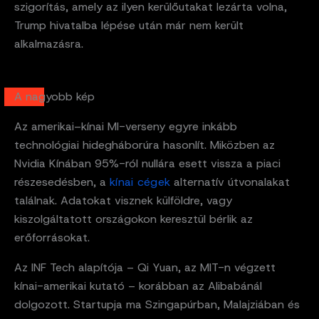
szigorítás, amely az ilyen kerülőutakat lezárta volna,
Trump hivatalba lépése után már nem került
alkalmazásra.
A nagyobb kép
Az amerikai–kínai MI-verseny egyre inkább
technológiai hidegháborúra hasonlít. Miközben az
Nvidia Kínában 95%-ról nullára esett vissza a piaci
részesedésben, a
kínai cégek
alternatív útvonalakat
találnak. Adatokat visznek külföldre, vagy
kiszolgáltatott országokon keresztül bérlik az
erőforrásokat.
Az INF Tech alapítója – Qi Yuan, az MIT-n végzett
kínai-amerikai kutató – korábban az Alibabánál
dolgozott. Startupja ma Szingapúrban, Malajziában és