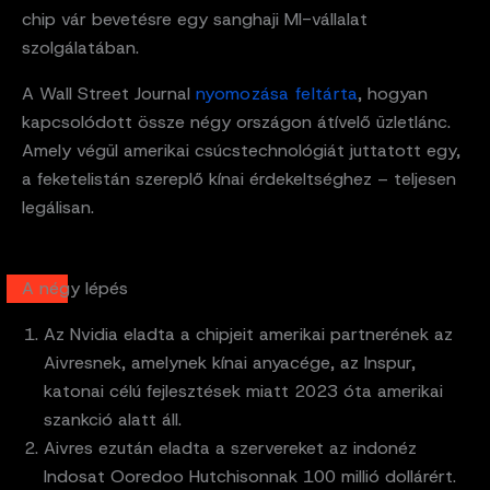
chip vár bevetésre egy sanghaji MI-vállalat
szolgálatában.
A Wall Street Journal
nyomozása feltárta
, hogyan
kapcsolódott össze négy országon átívelő üzletlánc.
Amely végül amerikai csúcstechnológiát juttatott egy,
a feketelistán szereplő kínai érdekeltséghez – teljesen
legálisan.
A négy lépés
Az Nvidia eladta a chipjeit amerikai partnerének az
Aivresnek, amelynek kínai anyacége, az Inspur,
katonai célú fejlesztések miatt 2023 óta amerikai
szankció alatt áll.
Aivres ezután eladta a szervereket az indonéz
Indosat Ooredoo Hutchisonnak 100 millió dollárért.