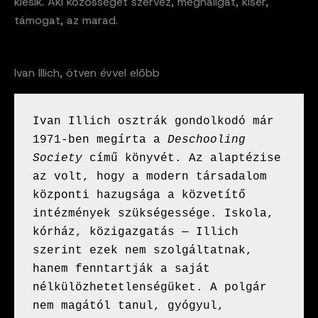
kiesik. Aki közösséget szervez, meghallgat, kísér,
támogat, az marad.
Ivan Illich, ötven évvel előbb
Ivan Illich osztrák gondolkodó már 
1971-ben megírta a 
Deschooling 
Society
 című könyvét. Az alaptézise 
az volt, hogy a modern társadalom 
központi hazugsága a közvetítő 
intézmények szükségessége. Iskola, 
kórház, közigazgatás — Illich 
szerint ezek nem szolgáltatnak, 
hanem fenntartják a saját 
nélkülözhetetlenségüket. A polgár 
nem magától tanul, gyógyul, 