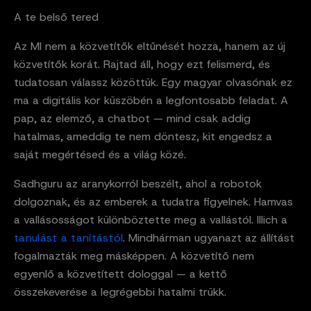
A te belső tered
Az MI nem a közvetítők eltűnését hozza, hanem az új
közvetítők korát. Rajtad áll, hogy ezt felismerd, és
tudatosan válassz közöttük. Egy magyar olvasónak ez
ma a digitális kor küszöbén a legfontosabb feladat. A
pap, az elemző, a chatbot — mind csak addig
hatalmas, ameddig te nem döntesz, kit engedsz a
saját megértésed és a világ közé.
Sadhguru az aranykorról beszélt, ahol a robotok
dolgoznak, és az emberek a tudatra figyelnek. Hamvas
a vallásosságot különböztette meg a vallástól. Illich a
tanulást a tanítástól
. Mindhárman ugyanazt az állítást
fogalmazták meg másképpen. A közvetítő nem
egyenlő a közvetített dologgal — a kettő
összekeverése a legrégebbi hatalmi trükk.