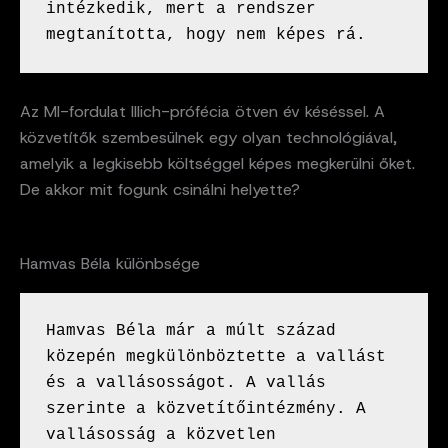
intézkedik, mert a rendszer 
megtanította, hogy nem képes rá.
Az MI-fordulat Illich-prófécia ötven év késéssel. A
közvetítők szembesülnek egy olyan technológiával,
amelyik a legkisebb költséggel képes megkerülni őket.
De akkor mit fogunk csinálni helyette?
Hamvas Béla különbsége
Hamvas Béla már a múlt század 
közepén megkülönböztette a vallást 
és a vallásosságot. A vallás 
szerinte a közvetítőintézmény. A 
vallásosság a közvetlen 