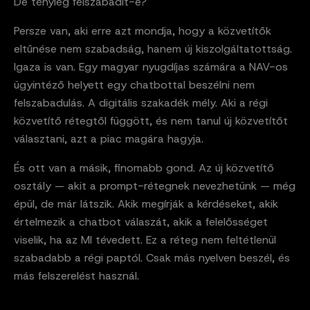
De tényleg felszabadít-e?
Persze van, aki erre azt mondja, hogy a közvetítők
eltűnése nem szabadság, hanem új kiszolgáltatottság.
Igaza is van. Egy magyar nyugdíjas számára a NAV-os
ügyintéző helyett egy chatbottal beszélni nem
felszabadulás. A digitális szakadék mély. Aki a régi
közvetítő rétegtől függött, és nem tanul új közvetítőt
választani, azt a piac magára hagyja.
És ott van a másik, finomabb gond. Az új közvetítő
osztály — akit a prompt-rétegnek nevezhetünk — még
épül, de már látszik. Akik megírják a kérdéseket, akik
értelmezik a chatbot válaszát, akik a felelősséget
viselik, ha az MI tévedett. Ez a réteg nem feltétlenül
szabadabb a régi paptól. Csak más nyelven beszél, és
más felszerelést használ.