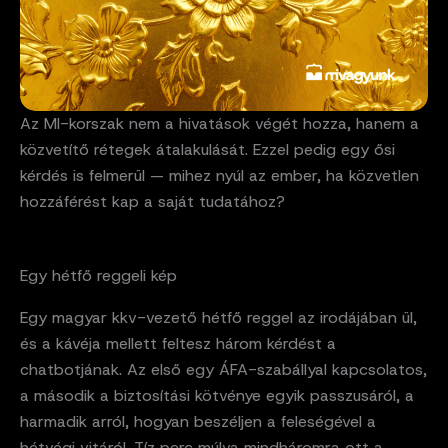
Az MI-korszak nem a hivatások végét hozza, hanem a
közvetítő rétegek átalakulását. Ezzel pedig egy ősi
kérdés is felmerül — mihez nyúl az ember, ha közvetlen
hozzáférést kap a saját tudatához?
Egy hétfő reggeli kép
Egy magyar kkv-vezető hétfő reggel az irodájában ül,
és a kávéja mellett feltesz három kérdést a
chatbotjának. Az első egy ÁFA-szabállyal kapcsolatos,
a második a biztosítási kötvénye egyik passzusáról, a
harmadik arról, hogyan beszéljen a feleségével a
hétvégi vitáról. Tíz perc múlva mindháromra ott a