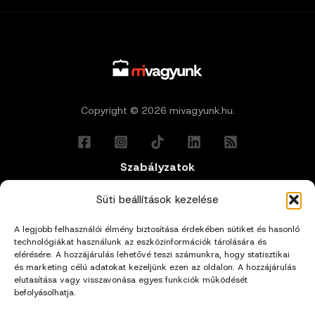
Copyright © 2026 mivagyunk.hu.
Szabályzatok
Általános Felhasználási Feltételek
Süti beállítások kezelése
A legjobb felhasználói élmény biztosítása érdekében sütiket és hasonló
Adatkezelési Tájékoztató
technológiákat használunk az eszközinformációk tárolására és
elérésére. A hozzájárulás lehetővé teszi számunkra, hogy statisztikai
és marketing célú adatokat kezeljünk ezen az oldalon. A hozzájárulás
Impresszum
elutasítása vagy visszavonása egyes funkciók működését
befolyásolhatja.
Cookie Policy (EU)