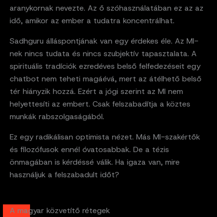
aranykornak nevezte. Az ő szóhasználatában ez az az
idő, amikor az ember a tudatra koncentrálhat.
Sadhguru álláspontjának van egy érdekes éle. Az MI-
nek nincs tudata és nincs szubjektív tapasztalata. A
spirituális tradíciók ezredéves belső felfedezéseit egy
chatbot nem teheti magáévá, mert az átélhető belső
tér hiányzik hozzá. Ezért a jógi szerint az MI nem
helyettesíti az embert. Csak felszabadítja a köztes
munkák rabszolgaságából.
Ez egy radikálisan optimista nézet. Más MI-szakértők
és filozófusok ennél óvatosabbak. De a tézis
önmagában is kérdéssé válik. Ha igaza van, mire
használjuk a felszabadult időt?
A magyar közvetítő rétegek