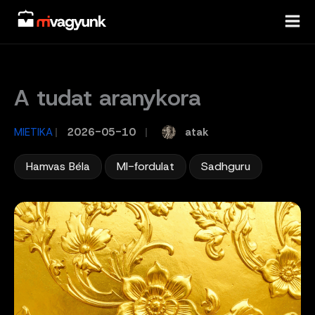
Skip
to
content
A tudat aranykora
atak
MIETIKA
/
2026-05-10
/
,
,
Hamvas Béla
MI-fordulat
Sadhguru