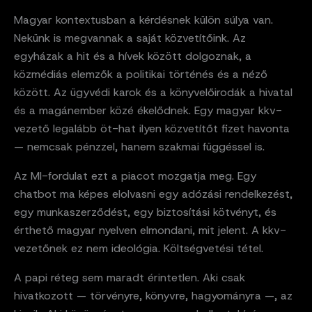
Magyar kontextusban a kérdésnek külön súlya van.
Nekünk is megvannak a saját közvetítőink. Az
egyházak a hit és a hívek között dolgoznak, a
közmédiás elemzők a politikai történés és a néző
között. Az ügyvédi karok és a könyvelőirodák a hivatal
és a magánember közé ékelődnek. Egy magyar kkv-
vezető legalább öt-hat ilyen közvetítőt fizet havonta
— nemcsak pénzzel, hanem szakmai függéssel is.
Az MI-fordulat ezt a piacot mozgatja meg. Egy
chatbot ma képes elolvasni egy adózási rendelkezést,
egy munkaszerződést, egy biztosítási kötvényt, és
érthető magyar nyelven elmondani, mit jelent. A kkv-
vezetőnek ez nem ideológia. Költségvetési tétel.
A papi réteg sem maradt érintetlen. Aki csak
hivatkozott — törvényre, könyvre, hagyományra —, az