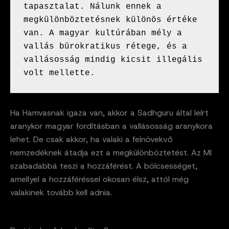
tapasztalat. Nálunk ennek a 
megkülönböztetésnek különös értéke 
van. A magyar kultúrában mély a 
vallás bürokratikus rétege, és a 
vallásosság mindig kicsit illegális 
volt mellette.
Ha Hamvasnak igaza van, akkor a Sadhguru által leírt
aranykor magyar fordításban a vallásosság aranykora
lehet. De csak akkor, ha valaki a felnövekvő
nemzedéknek átadja ezt a megkülönböztetést. Az MI
szabadabbá teszi a hozzáférést. A bölcsességet,
amellyel a hozzáféréssel okosan élsz, attól még
valakinek tovább kell adnia.