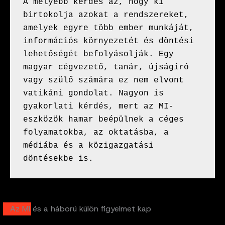
A mélyebb kérdés az, hogy ki 
birtokolja azokat a rendszereket, 
amelyek egyre több ember munkáját, 
információs környezetét és döntési 
lehetőségét befolyásolják. Egy 
magyar cégvezető, tanár, újságíró 
vagy szülő számára ez nem elvont 
vatikáni gondolat. Nagyon is 
gyakorlati kérdés, mert az MI-
eszközök hamar beépülnek a céges 
folyamatokba, az oktatásba, a 
médiába és a közigazgatási 
döntésekbe is.
Az MI és a háború külön figyelmet kap