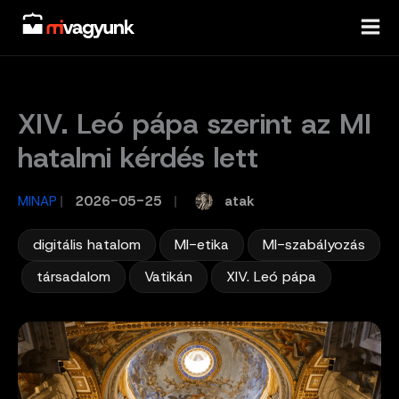
Skip
to
content
XIV. Leó pápa szerint az MI
hatalmi kérdés lett
atak
MINAP
/
2026-05-25
/
,
,
digitális hatalom
MI-etika
MI-szabályozás
,
,
,
társadalom
Vatikán
XIV. Leó pápa