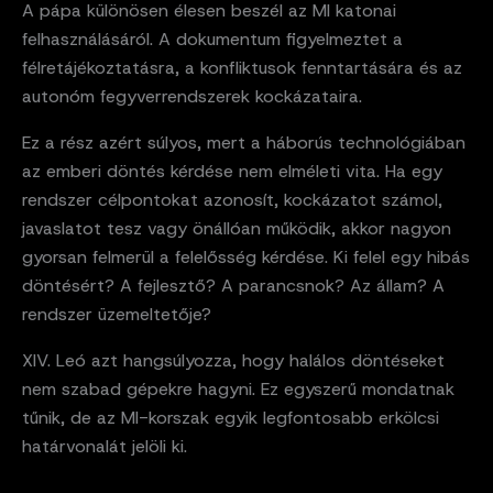
A pápa különösen élesen beszél az MI katonai
felhasználásáról. A dokumentum figyelmeztet a
félretájékoztatásra, a konfliktusok fenntartására és az
autonóm fegyverrendszerek kockázataira.
Ez a rész azért súlyos, mert a háborús technológiában
az emberi döntés kérdése nem elméleti vita. Ha egy
rendszer célpontokat azonosít, kockázatot számol,
javaslatot tesz vagy önállóan működik, akkor nagyon
gyorsan felmerül a felelősség kérdése. Ki felel egy hibás
döntésért? A fejlesztő? A parancsnok? Az állam? A
rendszer üzemeltetője?
XIV. Leó azt hangsúlyozza, hogy halálos döntéseket
nem szabad gépekre hagyni. Ez egyszerű mondatnak
tűnik, de az MI-korszak egyik legfontosabb erkölcsi
határvonalát jelöli ki.