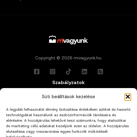
Copyright © 2026 mivagyunk.hu.
Szabályzatok
Általános Felhasználási Feltételek
Süti beállítások kezelése
A legjobb felhasználói élmény biztosítása érdekében sütiket és hasonló
Adatkezelési Tájékoztató
technológiákat használunk az eszközinformációk tárolására és
elérésére. A hozzájárulás lehetővé teszi számunkra, hogy statisztikai
Impresszum
és marketing célú adatokat kezeljünk ezen az oldalon. A hozzájárulás
elutasítása vagy visszavonása egyes funkciók működését