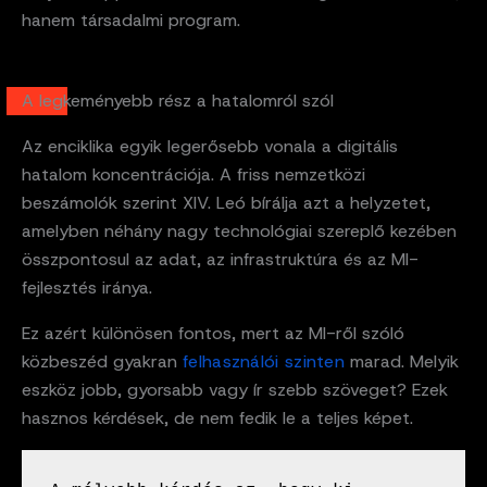
hanem társadalmi program.
A legkeményebb rész a hatalomról szól
Az enciklika egyik legerősebb vonala a digitális
hatalom koncentrációja. A friss nemzetközi
beszámolók szerint XIV. Leó bírálja azt a helyzetet,
amelyben néhány nagy technológiai szereplő kezében
összpontosul az adat, az infrastruktúra és az MI-
fejlesztés iránya.
Ez azért különösen fontos, mert az MI-ről szóló
közbeszéd gyakran
felhasználói szinten
marad. Melyik
eszköz jobb, gyorsabb vagy ír szebb szöveget? Ezek
hasznos kérdések, de nem fedik le a teljes képet.