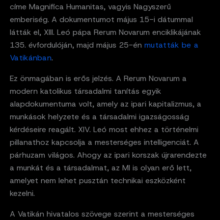
címe Magnifica Humanitas, vagyis Nagyszerű
emberiség. A dokumentumot május 15-i dátummal
látták el, XIII. Leó pápa Rerum Novarum enciklikájának
135. évfordulóján, majd május 25-én
mutatták be a
Vatikánban
.
Ez önmagában is erős jelzés. A Rerum Novarum a
modern katolikus társadalmi tanítás egyik
alapdokumentuma volt, amely az ipari kapitalizmus, a
munkások helyzete és a társadalmi igazságosság
kérdéseire reagált. XIV. Leó most ehhez a történelmi
pillanathoz kapcsolja a mesterséges intelligenciát. A
párhuzam világos. Ahogy az ipari korszak újrarendezte
a munkát és a társadalmat, az MI is olyan erő lett,
amelyet nem lehet pusztán technikai eszközként
kezelni.
A Vatikán hivatalos szövege szerint a mesterséges