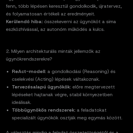
fenn, több lépésen keresztül gondolkodik, újratervez,
és folyamatosan értékeli az eredményeit.
Kerülendő hiba:
összekeverni az ügynököt a sima
eszközhívással, az autonóm működés a kulcs.
2. Milyen architekturális minták jellemzők az
ügynökrendszerekre?
ReAct-modell
: a gondolkodási (Reasoning) és
cselekvési (Acting) lépések váltakoznak.
Tervezésalapú ügynökök
: előre megtervezett
lépéseket hajtanak végre, stabil környezetben
ideálisak.
Többügynökös rendszerek
: a feladatokat
specializált ügynökök osztják meg egymás között.
A választás mindig a feladat összetettségétől és a