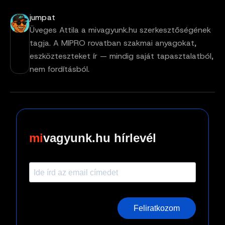
jumpat
Üveges Attila a mivagyunk.hu szerkesztőségének
tagja. A MIPRO rovatban szakmai anyagokat,
eszközteszteket ír — mindig saját tapasztalatból,
nem fordításból.
vagyunk.hu hírlevél
Feliratkozom