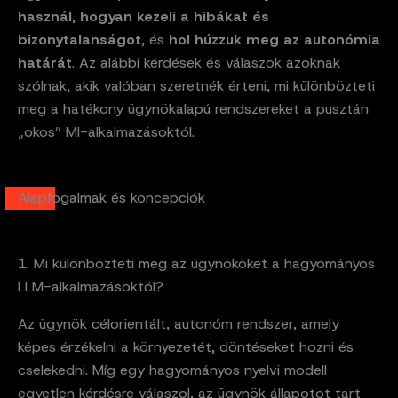
használ
,
hogyan kezeli a hibákat és
bizonytalanságot
, és
hol húzzuk meg az autonómia
határát
. Az alábbi kérdések és válaszok azoknak
szólnak, akik valóban szeretnék érteni, mi különbözteti
meg a hatékony ügynökalapú rendszereket a pusztán
„okos” MI-alkalmazásoktól.
Alapfogalmak és koncepciók
1. Mi különbözteti meg az ügynököket a hagyományos
LLM-alkalmazásoktól?
Az ügynök célorientált, autonóm rendszer, amely
képes érzékelni a környezetét, döntéseket hozni és
cselekedni. Míg egy hagyományos nyelvi modell
egyetlen kérdésre válaszol, az ügynök állapotot tart