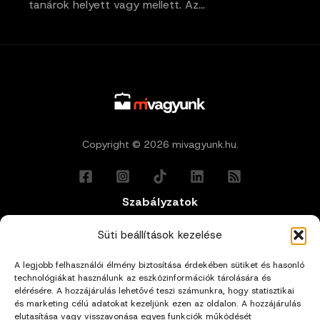
tanárok helyett vagy mellett. Az…
Copyright © 2026 mivagyunk.hu.
Szabályzatok
Általános Felhasználási Feltételek
Süti beállítások kezelése
A legjobb felhasználói élmény biztosítása érdekében sütiket és hasonló
Adatkezelési Tájékoztató
technológiákat használunk az eszközinformációk tárolására és
elérésére. A hozzájárulás lehetővé teszi számunkra, hogy statisztikai
és marketing célú adatokat kezeljünk ezen az oldalon. A hozzájárulás
Impresszum
elutasítása vagy visszavonása egyes funkciók működését