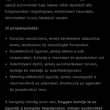
valódi autonómiát kap: képes több lépésből álló
folyamatokat végrehajtani, eszközöket használni,
döntéseket hozni, hibákból tanulni.
Jó projektpéldák:
Kutatási asszisztens, amely kérdésekre válaszolva
keres, rendszerez és összefoglal forrásokat.
Kódellenőrző ügynök, amely elemzi a pull
requesteket, futtatja a teszteket és javaslatokat ad.
Adatfolyam-építő, amely automatikusan tervezi,
kódolja és validálja az adatfeldolgozást.
Meeting előkészítő ügynök, amely összegyűjti a
résztvevőkről az adatokat, létrehozza az agendát
és javaslatokat tesz.
A hangsúly mindig azon van,
hogyan bontja le az
ügynök a komplex feladatokat
,
milyen eszközöket