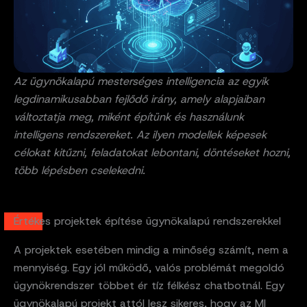
Az ügynökalapú mesterséges intelligencia az egyik
legdinamikusabban fejlődő irány, amely alapjaiban
változtatja meg, miként építünk és használunk
intelligens rendszereket. Az ilyen modellek képesek
célokat kitűzni, feladatokat lebontani, döntéseket hozni,
több lépésben cselekedni.
Értékes projektek építése ügynökalapú rendszerekkel
A projektek esetében mindig a minőség számít, nem a
mennyiség. Egy jól működő, valós problémát megoldó
ügynökrendszer többet ér tíz félkész chatbotnál. Egy
ügynökalapú projekt attól lesz sikeres, hogy az MI