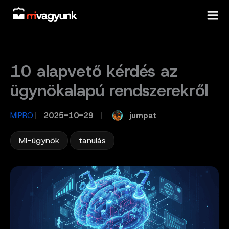
Skip
to
content
10 alapvető kérdés az
ügynökalapú rendszerekről
jumpat
MIPRO
/
2025-10-29
/
,
MI-ügynök
tanulás