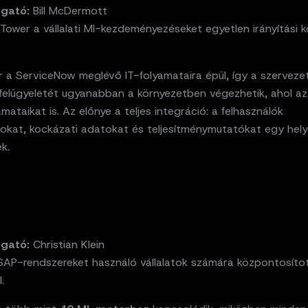
zgató:
Bill McDermott
 Tower a vállalati MI-kezdeményezéseket egyetlen irányítási
r a ServiceNow meglévő IT-folyamataira épül, így a szerveze
 felügyeletét ugyanabban a környezetben végezhetik, ahol a
yamataikat is. Az előnye a teljes integráció: a felhasználók
okat, kockázati adatokat és teljesítménymutatókat egy hel
k.
zgató:
Christian Klein
 SAP-rendszereket használó vállalatok számára központosíto
.