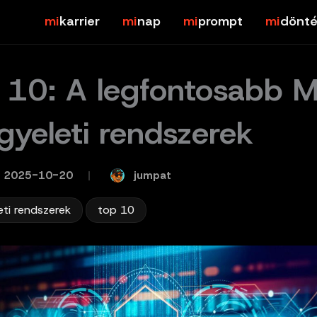
karrier
nap
prompt
dönté
 10: A legfontosabb M
ügyeleti rendszerek
jumpat
2025-10-20
/
,
eti rendszerek
top 10