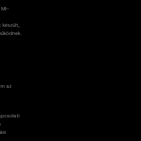
 MI-
 készült,
működnek.
rm az
apcsolati
s
ási