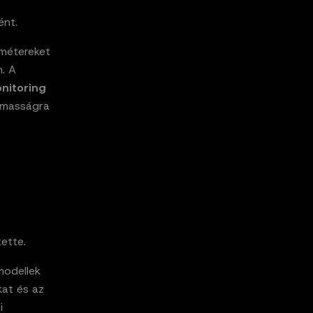
ént.
amétereket
. A
nitoring
almasságra
ette.
modellek
kat és az
i