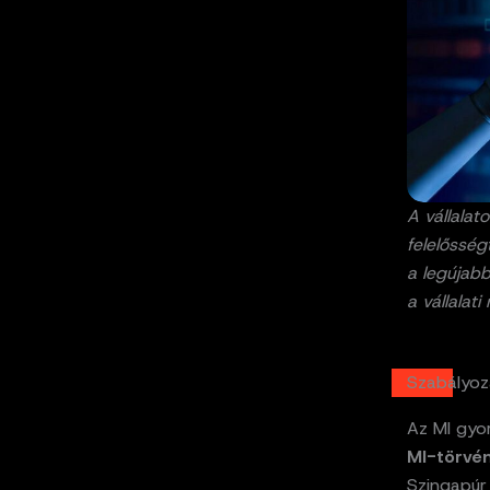
A vállala
felelősség
a legújabb
a vállalat
Szabályozá
Az MI gyo
MI-törvé
Szingapúr 