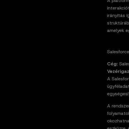
A platfor
interakció
irányítás 
struktúráb
amelyek e
Salesforce
Cég:
Sale
Vezériga
A Salesfo
ügyféladat
egységesít
A rendszer
folyamato
okozhatnak
eszközre,