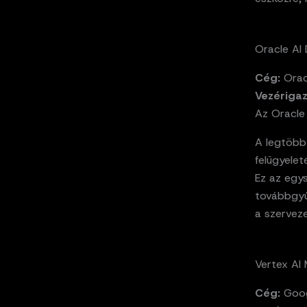
Oracle AI
Cég:
Orac
Vezériga
Az Oracle 
A legtöbb 
felügyelet
Ez az egys
továbbgyű
a szervez
Vertex AI
Cég:
Goog