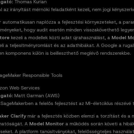
zgató:
Thomas Kurian
I az irányítást mérnöki feladatként kezeli, nem jogi kényszerk
r automatikusan naplózza a fejlesztési környezeteket, a par
dményeket, hogy audit esetén minden visszakövethető legyen
tore
kezeli a modellek közti adat újrahasználást, a
Model Mo
eli a teljesítményromlást és az adathibákat. A Google a rug
den komponens külön is beilleszthető meglévő rendszerekbe.
geMaker Responsible Tools
on Web Services
zgató:
Matt Garman (AWS)
ageMakerben a felelős fejlesztést az MI-életciklus részévé t
ker Clarify
már a fejlesztés közben elemzi a torzítást és a 
hatóságát. A
Model Monitor
a működés során követi a hibá
seket. A platform tanúsítványokat, felelősségteljes használat