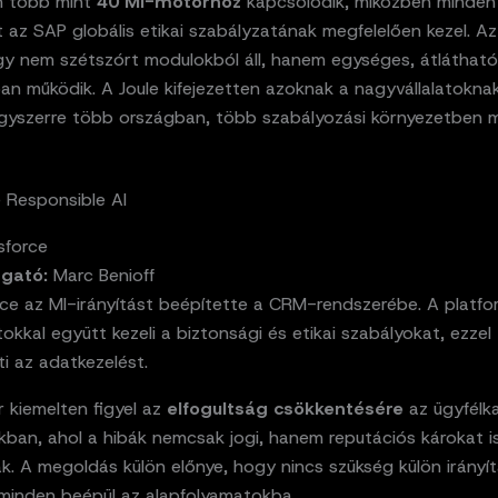
m több mint
40 MI-motorhoz
kapcsolódik, miközben minden
t az SAP globális etikai szabályzatának megfelelően kezel. Az
így nem szétszórt modulokból áll, hanem egységes, átlátható
an működik. A Joule kifejezetten azoknak a nagyvállalatoknak
gyszerre több országban, több szabályozási környezetben 
 Responsible AI
sforce
zgató:
Marc Benioff
rce az MI-irányítást beépítette a CRM-rendszerébe. A platfo
okkal együtt kezeli a biztonsági és etikai szabályokat, ezzel
i az adatkezelést.
 kiemelten figyel az
elfogultság csökkentésére
az ügyfélk
kban, ahol a hibák nemcsak jogi, hanem reputációs károkat i
. A megoldás külön előnye, hogy nincs szükség külön irányít
 minden beépül az alapfolyamatokba.