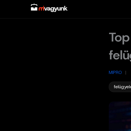
Skip
to
content
Top
fel
MIPRO
/
felügyel