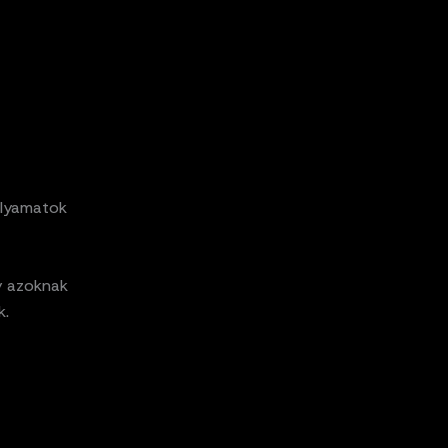
olyamatok
y azoknak
k.