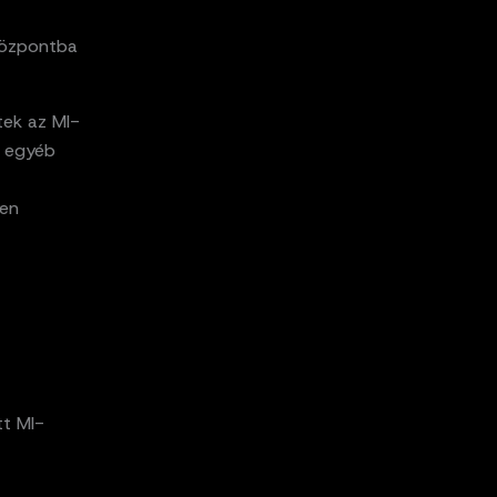
 központba
tek az MI-
z egyéb
yen
tt MI-