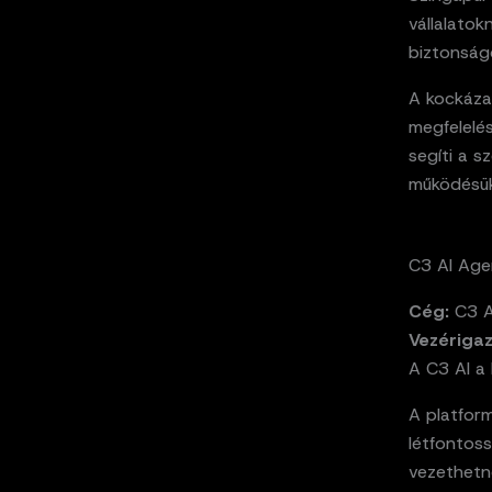
vállalatok
biztonság
A kockáza
megfelelés
segíti a s
működésü
C3 AI Age
Cég:
C3 A
Vezériga
A C3 AI a
A platfor
létfontos
vezethetn