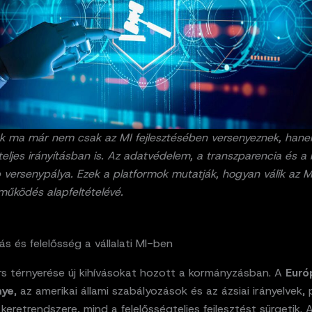
tok ma már nem csak az MI fejlesztésében versenyeznek, han
teljes irányításban is. Az adatvédelem, a transzparencia és a
 versenypálya. Ezek a platformok mutatják, hogyan válik az M
i működés alapfeltételévé.
s és felelősség a vállalati MI-ben
rs térnyerése új kihívásokat hozott a kormányzásban. A
Euró
nye
, az amerikai állami szabályozások és az ázsiai irányelvek, 
keretrendszere, mind a felelősségteljes fejlesztést sürgetik. 