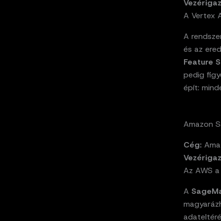
Vezériga
A Vertex A
A rendsze
és az ere
Feature S
pedig figy
épít: min
Amazon Sa
Cég:
Amaz
Vezériga
Az AWS a S
A
SageMa
magyaráz
adateltéré