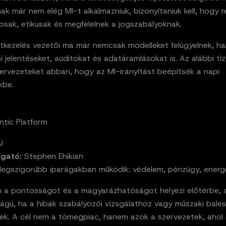
nak már nem elég MI-t alkalmazniuk, bizonyítaniuk kell, hogy 
osak, etikusak és megfelelnek a jogszabályoknak.
tkezelés vezetői ma már nemcsak modelleket felügyelnek, h
i jelentéseket, auditokat és adatáramlásokat is. Az alábbi tí
zervezeteket abban, hogy az MI-irányítást beépítsék a napi
kbe.
ntic Platform
I
zgató:
Stephen Ehikian
 legszigorúbb iparágakban működik: védelem, pénzügy, energe
m a pontosságot és a magyarázhatóságot helyezi előtérbe, 
ságú, ha a hibák szabályozói vizsgálathoz vagy műszaki bale
ek. A cél nem a tömegpiac, hanem azok a szervezetek, ahol 