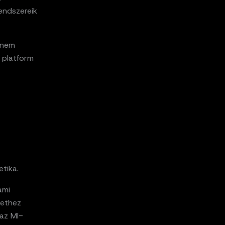
rendszereik
anem
z platform
tika.
ami
sethez
az MI-