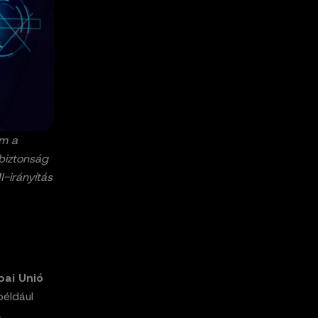
em a
 biztonság
I-irányítás
pai Unió
például
A