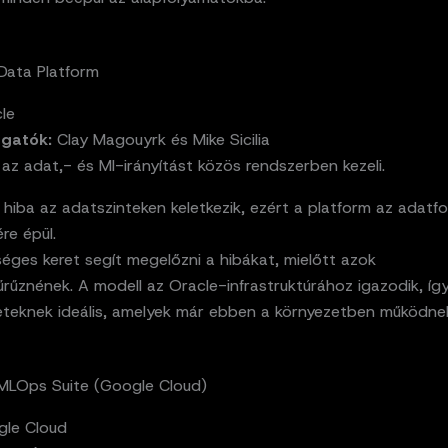
 Data Platform
le
zgatók:
Clay Magouyrk és Mike Sicilia
az adat,- és MI-irányítást közös rendszerben kezeli.
hiba az adatszinteken keletkezik, ezért a platform az adatf
ére épül.
éges keret segít megelőzni a hibákat, mielőtt azok
rűznének. A modell az Oracle-infrastruktúrához igazodik, íg
eteknek ideális, amelyek már ebben a környezetben működne
 MLOps Suite (Google Cloud)
le Cloud