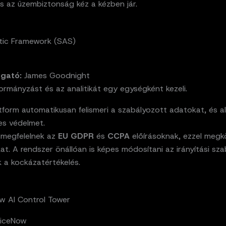
és az üzembiztonság kéz a kézben jár.
tic Framework (SAS)
zgató:
James Goodnight
rmányzást és az analitikát egy egységként kezeli.
tform automatikusan felismeri a szabályozott adatokat, és a
es védelmet.
i megfelelnek az
EU GDPR
és
CCPA
előírásoknak, ezzel megk
at. A rendszer önállóan is képes módosítani az irányítási sza
k a kockázatértékelés.
w AI Control Tower
iceNow