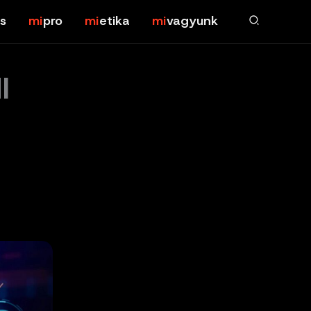
s
pro
etika
vagyunk
I