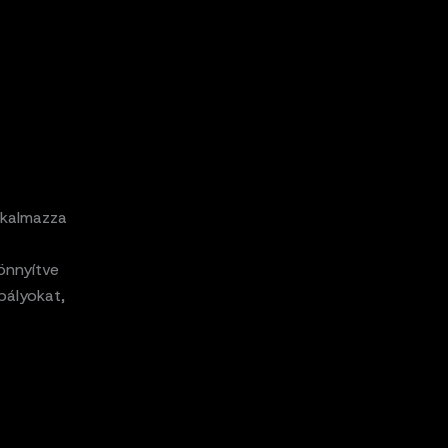
lkalmazza
önnyítve
bályokat,