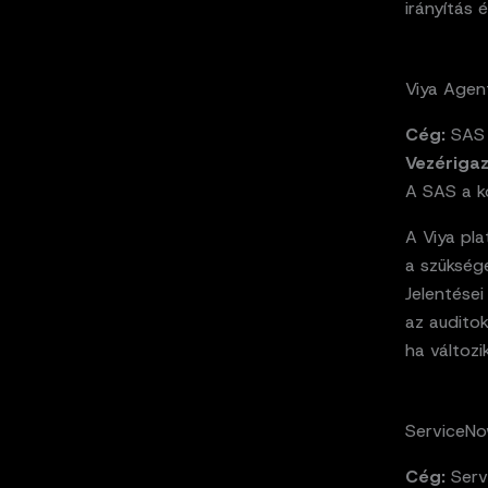
irányítás 
Viya Agen
Cég:
SAS
Vezériga
A SAS a ko
A Viya pla
a szükség
Jelentése
az auditok
ha változi
ServiceNo
Cég:
Serv