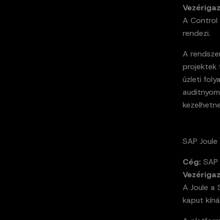
Vezériga
A Control
rendezi.
A rendsze
projektek
üzleti fol
auditnyom
kezelhetne
SAP Joule
Cég:
SAP
Vezériga
A Joule a
kaput kínál