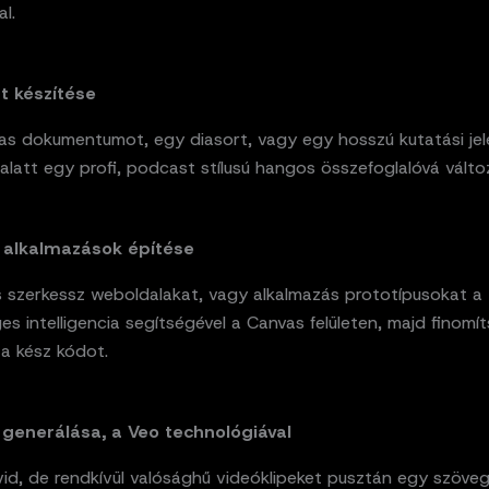
al.
t készítése
as dokumentumot, egy diasort, vagy egy hosszú kutatási jel
 alatt egy profi, podcast stílusú hangos összefoglalóvá válto
 alkalmazások építése
s szerkessz weboldalakat, vagy alkalmazás prototípusokat a
s intelligencia segítségével a Canvas felületen, majd finomí
 a kész kódot.
 generálása, a Veo technológiával
vid, de rendkívül valósághű videóklipeket pusztán egy szöve