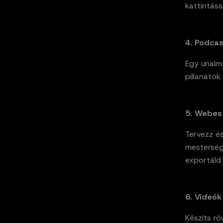
kattintáss
4. Podcas
Egy unalm
pillanatok
5. Webes
Tervezz é
mestersége
exportáld
6. Videók
Készíts rö