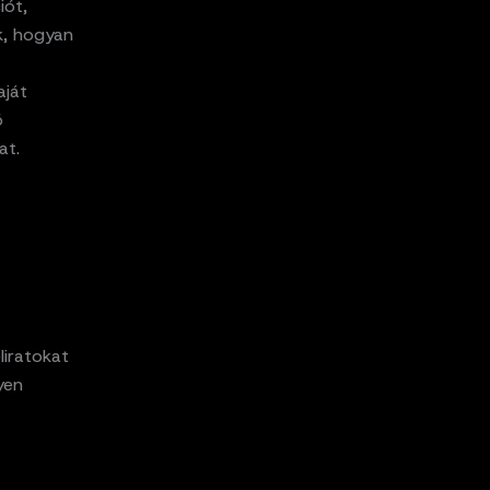
iót,
k, hogyan
aját
ó
at.
liratokat
yen