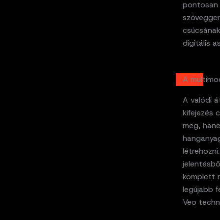
pontosan 
szöveggene
csúcsának 
digitális 
A multimo
A valódi á
kifejezés
meg, hanem
hanganyago
létrehozni
jelentésb
komplett 
legújabb f
Veo techno