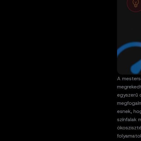
A mestersé
megrekedt
egyszerű c
megfogalm
esnek, ho
színfalak 
ökosziszté
folyamato