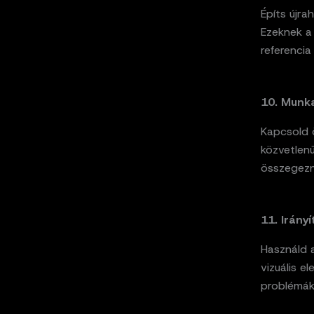
Építs újr
Ezeknek a
referencia
10. Munk
Kapcsold ö
közvetlenü
összegezni
11. Irányí
Használd 
vizuális e
problémák