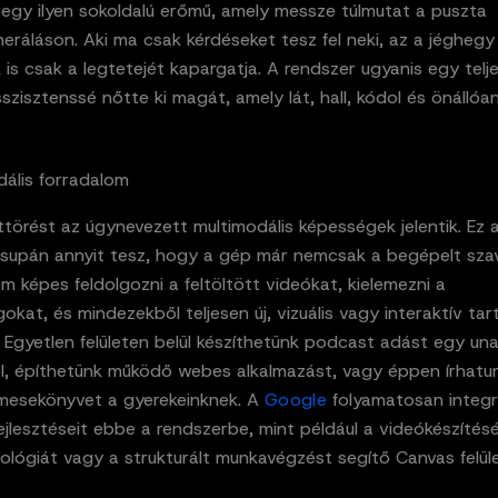
egy ilyen sokoldalú erőmű, amely messze túlmutat a puszta
ráláson. Aki ma csak kérdéseket tesz fel neki, az a jéghegy
is csak a legtetejét kapargatja. A rendszer ugyanis egy telj
asszisztenssé nőtte ki magát, amely lát, hall, kódol és önállóan
dális forradalom
ttörést az úgynevezett multimodális képességek jelentik. Ez 
 csupán annyit tesz, hogy a gép már nemcsak a begépelt szav
 képes feldolgozni a feltöltött videókat, kielemezni a
kat, és mindezekből teljesen új, vizuális vagy interaktív ta
. Egyetlen felületen belül készíthetünk podcast adást egy un
ől, építhetünk működő webes alkalmazást, vagy éppen írhatu
mesekönyvet a gyerekeinknek. A
Google
folyamatosan integrá
ejlesztéseit ebbe a rendszerbe, mint például a videókészítésé
lógiát vagy a strukturált munkavégzést segítő Canvas felüle