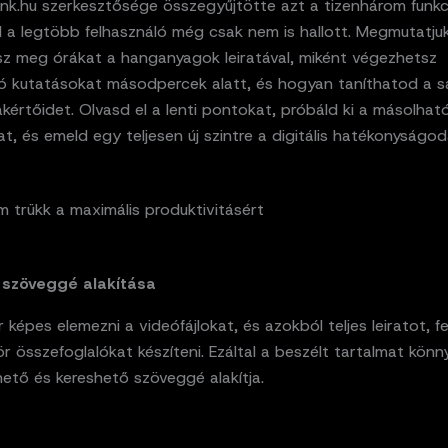
nk.hu szerkesztősége összegyűjtötte azt a tizenhárom funkc
l a legtöbb felhasználó még csak nem is hallott. Megmutatju
sz meg órákat a hanganyagok leiratával, miként végezhetsz
ó kutatásokat másodpercek alatt, és hogyan taníthatod a s
kértőidet. Olvasd el a lenti pontokat, próbáld ki a másolhat
, és emeld egy teljesen új szintre a digitális hatékonyságod
 trükk a maximális produktivitásért
 szöveggé alakítása
 képes elemezni a videófájlokat, és azokból teljes leiratot, fe
 összefoglalókat készíteni. Ezáltal a beszélt tartalmat könn
ető és kereshető szöveggé alakítja.