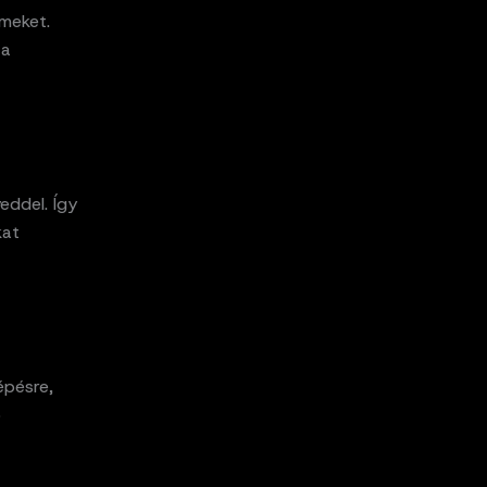
meket.
 a
eddel. Így
kat
épésre,
b