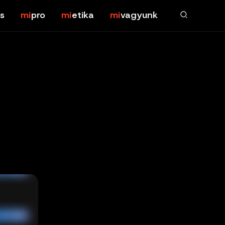
s
pro
etika
vagyunk
i