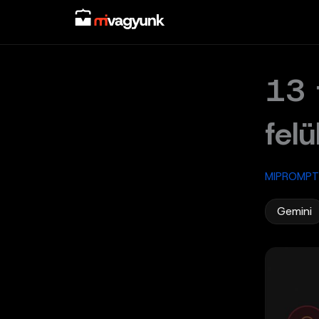
Skip
to
content
13 
felü
MIPROMPT
Gemini