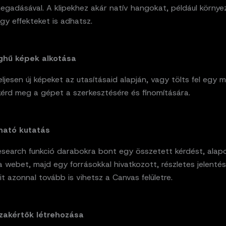
egadásával. A klipekhez akár natív hangokat, például környe
gy effekteket is adhatsz.
ghű képek alkotása
eljesen új képeket az utasításaid alapján, vagy tölts fel egy 
kérd meg a gépet a szerkesztésére és finomítására.
ható kutatás
search funkció darabokra bont egy összetett kérdést, alap
a webet, majd egy forrásokkal hivatkozott, részletes jelenté
it azonnal tovább is vihetsz a Canvas felületre.
szakértők létrehozása