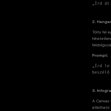
„Írd át
2. Hangan
Tölts fel 
hihetetle
feldolgoz
Prompt:
„Írd le
beszélő
3. Infogr
A Canvas f
átlátható 