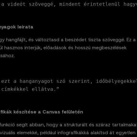
 a videót szöveggé, mindent érintetlenül hagy
yagok leirata
egy hangfájlt, és változtasd a beszédet tiszta szöveggé. Ez a
nül hasznos interjúk, előadások és hosszú megbeszélések
ásához.
 ezt a hanganyagot szó szerint, időbélyegekke
 címkékkel ellátva.”
afikák készítése a Canvas felületén
unkció segít abban, hogy a strukturált és száraz tartalmaka
vizuális elemekké, például infografikákká alakítsd át egyetlen