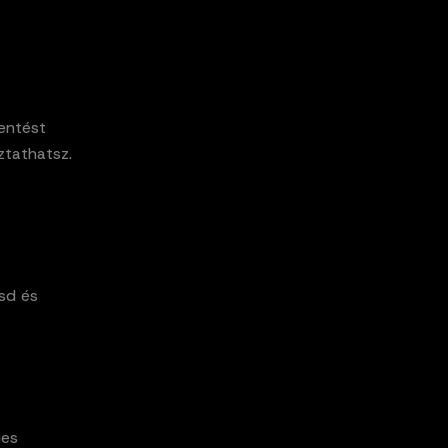
entést
ztathatsz.
tsd és
ges