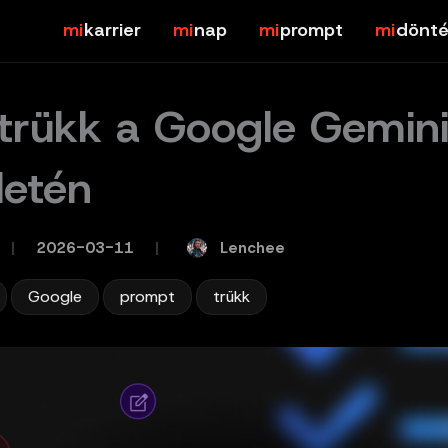
karrier
nap
prompt
dönté
trükk a Google Gemin
letén
Lenchee
/
2026-03-11
/
,
,
,
Google
prompt
trükk