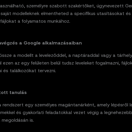
ahasználható, személyre szabott szakértőket, úgynevezett Ge
 saját modelleknek elmentheted a specifikus utasításokat és
 fájlokat a folyamatos munkához.
avégzés a Google alkalmazásaiban
ssze a modellt a leveleződdel, a naptáraddal vagy a tárhely
l ezen az egy felületen belül tudsz leveleket fogalmazni, fájlo
 és találkozókat tervezni.
tott tanulás
a rendszert egy személyes magántanárként, amely lépésről l
lemekkel és gyakorlati feladatokkal vezet végig a legnehezeb
 megoldásán is.