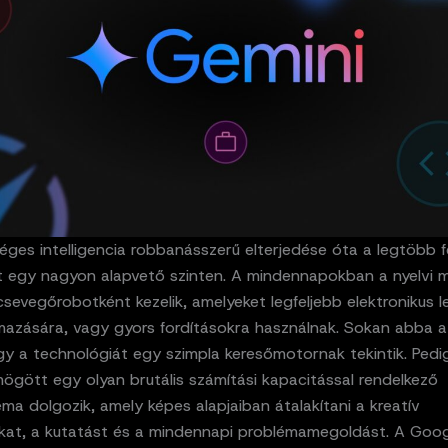
ges intelligencia robbanásszerű elterjedése óta a legtöbb f
 egy nagyon alapvető szinten. A mindennapokban a nyelvi m
sevegőrobotként kezelik, amelyeket legfeljebb elektronikus l
azására, vagy gyors fordításokra használnak. Sokan abba a
gy a technológiát egy szimpla keresőmotornak tekintik. Pedi
mögött egy olyan brutális számítási kapacitással rendelkező
ma dolgozik, amely képes alapjaiban átalakítani a kreatív
kat, a kutatást és a mindennapi problémamegoldást. A Goog