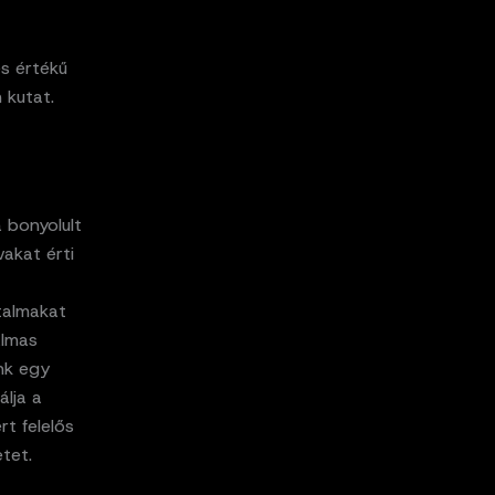
es értékű
 kutat.
a bonyolult
akat érti
rtalmakat
almas
nk egy
lja a
rt felelős
tet.