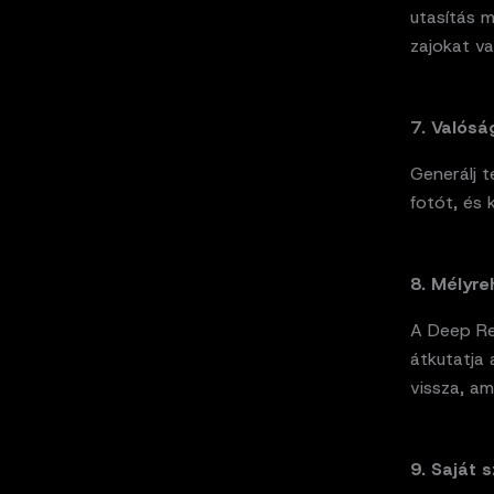
utasítás m
zajokat va
7. Valósá
Generálj t
fotót, és 
8. Mélyre
A Deep Re
átkutatja 
vissza, am
9. Saját 