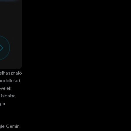
elhasználó
odelleket
evelek
 hibába
g a
le Gemini