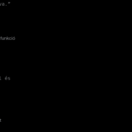
va.”
 funkció
l és
t