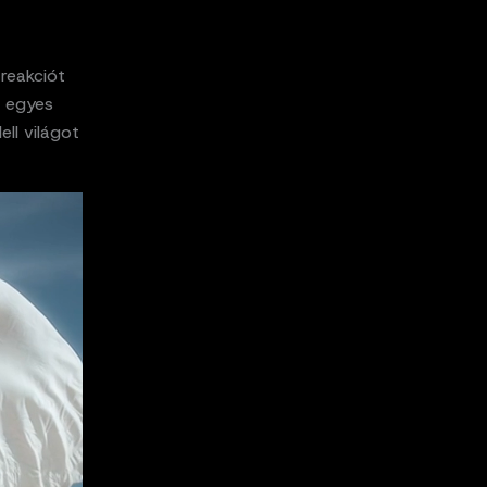
reakciót
n egyes
ll világot