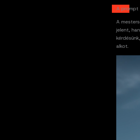
A prompt a
A mesters
jelent, h
kérdésünk,
alkot.