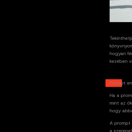
Tekinthet
könyvnyom
hogyan fér
kezében va
Prompt en
Ha a prom
mint az ók
hogy abbó
A prompt 
a szerepet