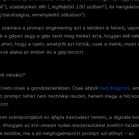
k
”), szabályokat állít („
legfeljebb 150 szóban
”), és hangulato
rj barátságos, reménykeltő stílusban
”).
s számára a prompt engineering azt a kérdést is felveti, vajo
juk a gépet vagy a gép tanít meg minket arra, hogyan kell vel
Lehet, hogy a nyelv, amelyről azt hittük, csak a miénk, most 
vvé alakul az ember és a gép között.
mít mindez?
I nem olvas a gondolatainkban. Csak abból
tud dolgozni,
ami
 jó prompt tehát nem technikai részlet, hanem maga a híd kö
ött.
om szempontjából ez újfajta írástudást teremt, a digitális ko
t. Ahogyan az írni-olvasni tudás évszázadokkal ezelőtt hata
k kezébe, ma a jól megfogalmazott prompt ad előnyt – az