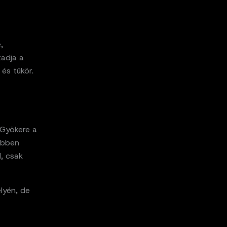
,
tadja a
 és tükör.
 Gyökere a
 ebben
l, csak
lyén, de