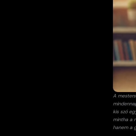
A mestersé
mindennap
kis szó eg
mintha a 
hanem a gé