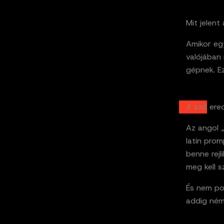
Mit jelent
Amikor egy
valójában
gépnek. Ez
A szó ere
Az angol 
latin prom
benne rejl
meg kell sz
És nem pon
addig néma