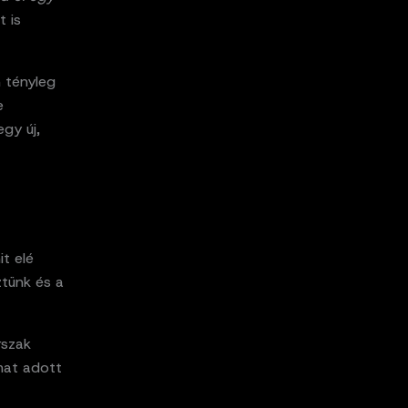
t is
n tényleg
e
egy új,
t elé
ztünk és a
rszak
lmat adott