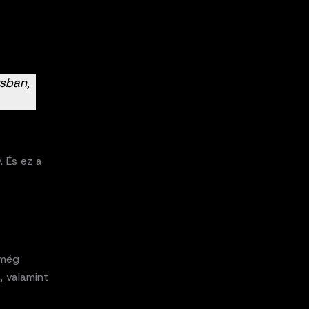
usban,
 És ez a
 még
, valamint