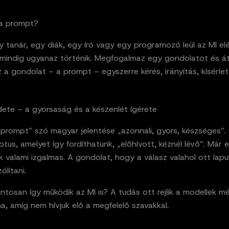
 a prompt?
 tanár, egy diák, egy író vagy egy programozó leül az MI elé
 mindig ugyanaz történik. Megfogalmaz egy gondolatot és á
 a gondolat – a prompt – egyszerre kérés, irányítás, kísérlet
dete – a gyorsaság és a készenlét ígérete
„prompt” szó magyar jelentése „azonnali, gyors, készséges”.
ptus, amelyet így fordíthatunk, „előhívott, kéznél lévő”. Már
ik valami izgalmas. A gondolat, hogy a válasz valahol ott lapu
ólítani.
tosan így működik az MI is? A tudás ott rejlik a modellek mé
, amíg nem hívjuk elő a megfelelő szavakkal.