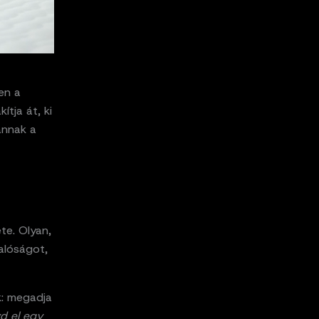
en a
tja át, ki
annak a
te. Olyan,
valóságot,
k: megadja
d el egy