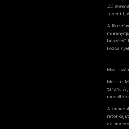
10 évesne
teremt („
í
A filozófu
mi irányít
beszélni? 
közös nyel
Miért szá
Mert az M
tárunk. A
modell köz
A társadal
retorikájá
az embere