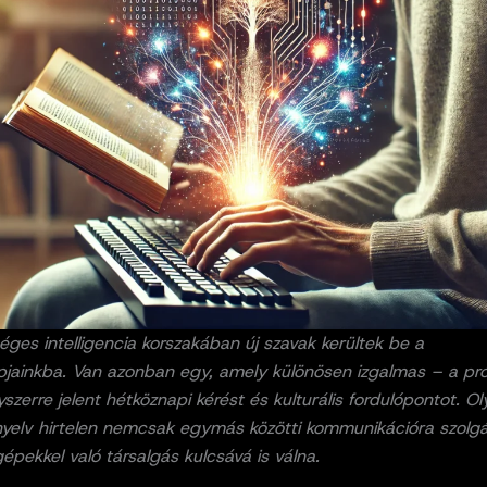
ges intelligencia korszakában új szavak kerültek be a
jainkba. Van azonban egy, amely különösen izgalmas – a pr
yszerre jelent hétköznapi kérést és kulturális fordulópontot. Ol
nyelv hirtelen nemcsak egymás közötti kommunikációra szolgá
pekkel való társalgás kulcsává is válna.