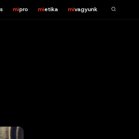
s
pro
etika
vagyunk