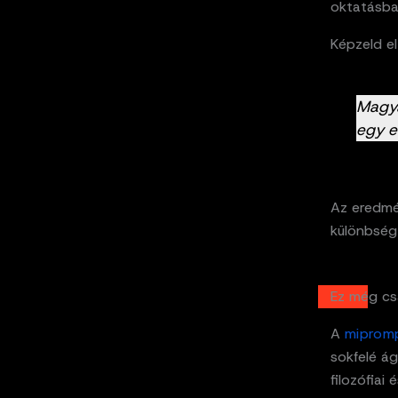
oktatásba
Képzeld el
Magya
egy e
Az eredmé
különbség
Ez még cs
A
mipromp
sokfelé ág
filozófiai