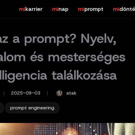
karrier
nap
prompt
dönté
az a prompt? Nyelv,
alom és mesterséges
lligencia találkozása
atak
/
2025-09-03
/
,
prompt engineering