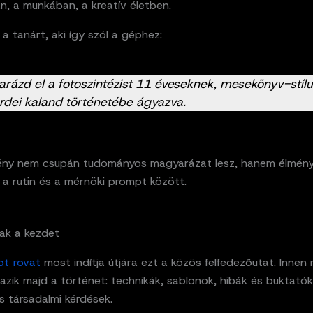
n, a munkában, a kreatív életben.
 a tanárt, aki így szól a géphez:
rázd el a fotoszintézist 11 éveseknek, mesekönyv-stíl
rdei kaland történetébe ágyazva.
ny nem csupán tudományos magyarázat lesz, hanem élmény.
 a rutin és a mérnöki prompt között.
ak a kezdet
t rovat
most indítja útjára ezt a közös felfedezőutat. Innen
azik majd a történet: technikák, sablonok, hibák és buktatók
 és társadalmi kérdések.