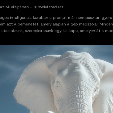
z MI világában – új nyelvi fordulat
éges intelligencia korában a prompt már nem pusztán gyors 
anem azt a bemenetet, amely alapján a gép megszólal. Minde
 utasításunk, szerepleírásunk egy kis kapu, amelyen át a mode