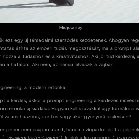
Midjourney
jük ezt egy új társadalmi szerződés kezdetének. Ahogyan rég
tatás átírta az emberi tudás megosztását, ma a prompt alakí
 hozzá a tudáshoz és a kreativitáshoz. Aki jól tud kérdezni, 
n a hatalom. Aki nem, az hamar elveszik a zajban.
gineering, a modern retorika
pt a kérdés, akkor a prompt engineering a kérdezés művésze
ori retorika új kiadása. Hogyan kell szavakkal úgy formálni a 
l valami hasznos, pontos vagy akár gyönyörű szülessen?
engineer nem csupán utasít, hanem színpadot épít a gépne
 („
Viselkedj történészként
”), kijelöli a közönséget („
magyaráz