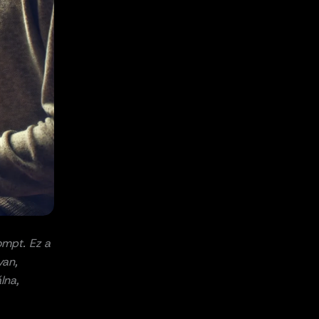
ompt. Ez a
yan,
lna,