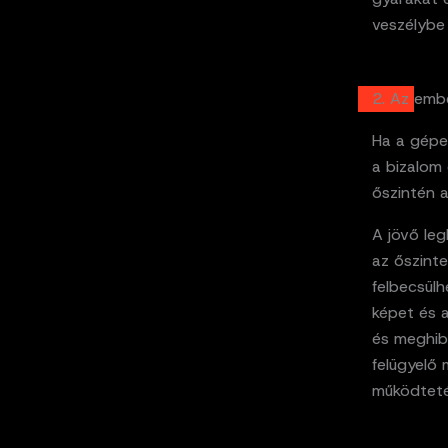
veszélybe k
2. Az emb
Ha a gépe
a bizalom 
őszintén a
A jövő le
az őszint
felbecsülh
képet és a
és meghib
felügyelő
működteté