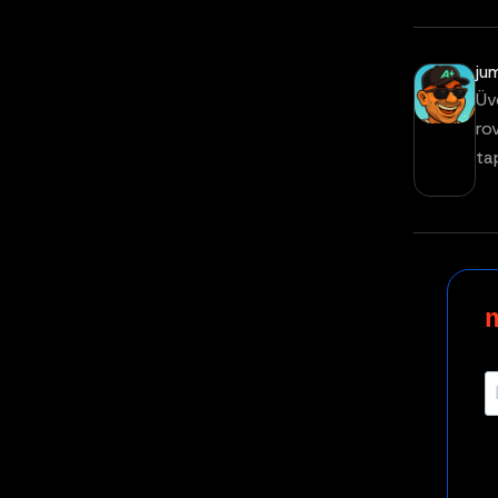
ju
Üv
ro
ta