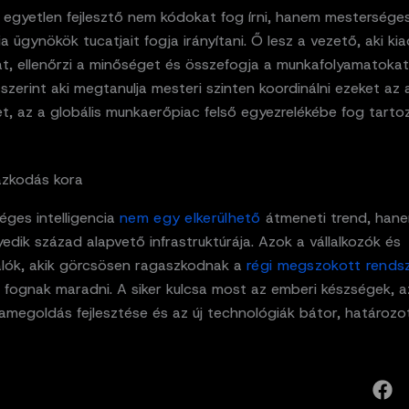
 egyetlen fejlesztő nem kódokat fog írni, hanem mestersége
cia ügynökök tucatjait fogja irányítani. Ő lesz a vezető, aki kia
at, ellenőrzi a minőséget és összefogja a munkafolyamatokat
szerint aki megtanulja mesteri szinten koordinálni ezeket a
, az a globális munkaerőpiac felső egyezrelékébe fog tartoz
azkodás kora
éges intelligencia
nem egy elkerülhető
átmeneti trend, han
dik század alapvető infrastruktúrája. Azok a vállalkozók és
alók, akik görcsösen ragaszkodnak a
régi megszokott rends
 fognak maradni. A siker kulcsa most az emberi készségek, a
amegoldás fejlesztése és az új technológiák bátor, határozo