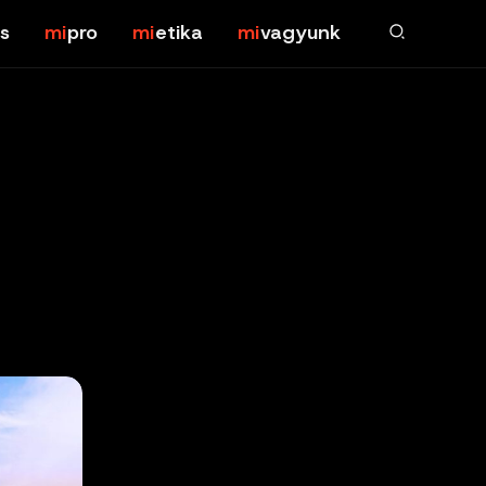
s
pro
etika
vagyunk