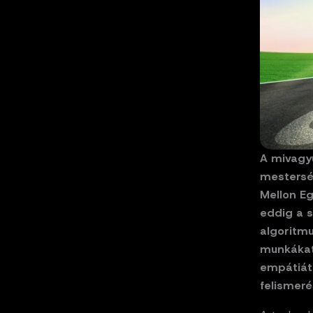
A mivagy
mesterség
Mellon Eg
eddig a s
algoritmu
munkákat 
empátiát
felismeré