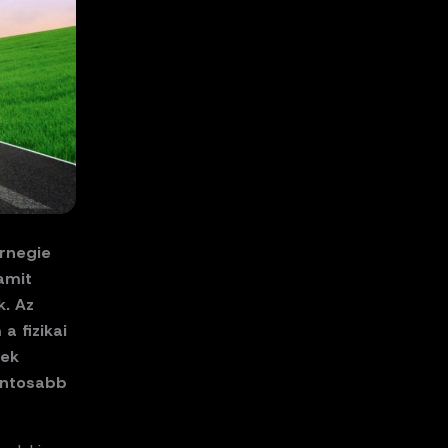
arnegie
amit
k. Az
 fizikai
sek
ontosabb