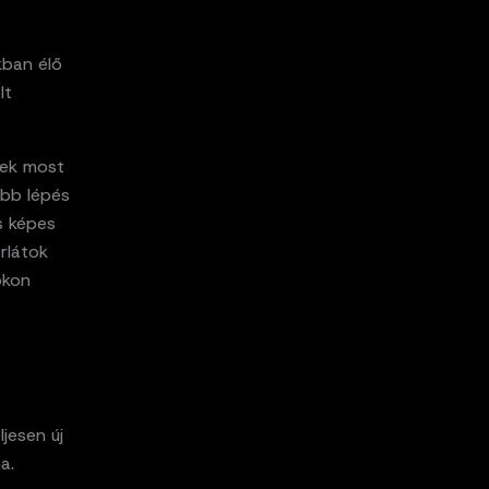
kban élő
lt
rek most
abb lépés
és képes
orlátok
okon
jesen új
a.