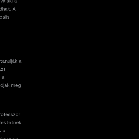
valaki a
dhat. A
bális
tanulják a
azt
 a
oldják meg
rofesszor
fektetnek
k a
vényesen