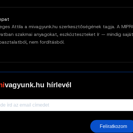
mpat
eges Attila a mivagyunk.hu szerkesztőségének tagja. A MIP
vatban szakmai anyagokat, eszközteszteket ír — mindig sajá
pasztalatból, nem fordításból.
vagyunk.hu hírlevél
Feliratkozom