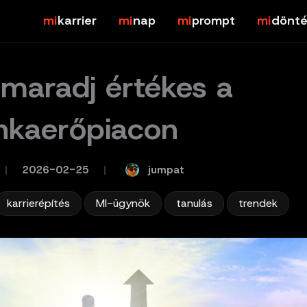
karrier
nap
prompt
dönté
 maradj értékes a
kaerőpiacon
jumpat
/
2026-02-25
/
,
,
,
karrierépítés
MI-ügynök
tanulás
trendek