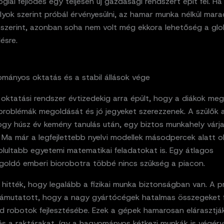
giai fejlődés egy teljesen új gazdasági rendszert épít fel. Ha 
lyok szerint próbál érvényesülni, az hamar munka nélkül mara
 szerint, azonban soha nem volt még ekkora lehetőség a glo
ésre.
ományos oktatás és a stabil állások vége
oktatási rendszer évtizedekig arra épült, hogy a diákok meg
problémák megoldását és jó jegyeket szerezzenek. A szülők 
ogy húsz év kemény tanulás után, egy biztos munkahely várja
. Ma már a legfejlettebb nyelvi modellek másodpercek alatt 
olultabb egyetemi matematikai feladatokat is. Egy átlagos
goldó emberi biorobotra többé nincs szükség a piacon.
hitték, hogy legalább a fizikai munka biztonságban van. A p
ámutatott, hogy a nagy gyártócégek hatalmas összegeket 
d robotok fejlesztésébe. Ezek a gépek hamarosan elárasztjá
és a raktárakat, így a hagyományos kétkezi munkák is végér