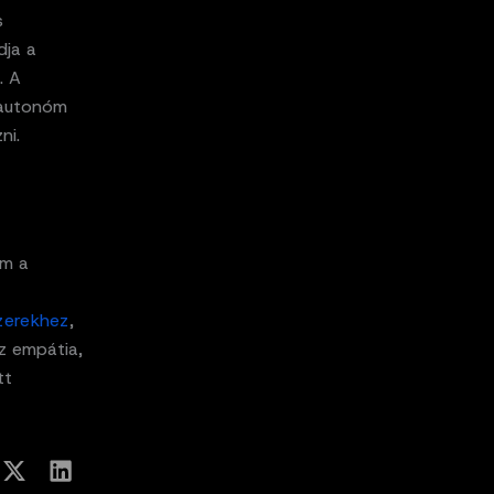
s
dja a
. A
z autonóm
ni.
em a
z
erekhe
z
,
z empátia,
tt