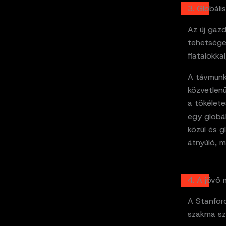
3. Globáli
Az új gazd
tehetségek
fiatalokka
A távmunk
közvetlenü
a tökélete
egy globál
közül és g
átnyúló, m
4. A jövő
A Stanford
szakma sz