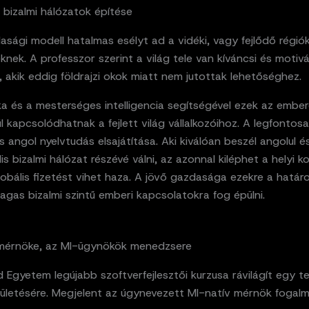
s bizalmi hálózatok építése
asági modell hatalmas esélyt ad a vidéki, vagy fejlődő régió
nek. A professzor szerint a világ tele van kíváncsi és motivá
l, akik eddig földrajzi okok miatt nem jutottak lehetőséghez.
a és a mesterséges intelligencia segítségével ezek az embe
l kapcsolódhatnak a fejlett világ vállalkozóihoz. A legfontos
s angol nyelvtudás elsajátítása. Aki kiválóan beszél angolul 
is bizalmi hálózat részévé válni, az azonnal kiléphet a helyi k
lobális fizetést vihet haza. A jövő gazdasága ezekre a határ
agas bizalmi szintű emberi kapcsolatokra fog épülni.
 mérnöke, az MI-ügynökök menedzsere
 Egyetem legújabb szoftverfejlesztői kurzusa rávilágít egy tel
ületésére. Megjelent az úgynevezett MI-natív mérnök fogalm