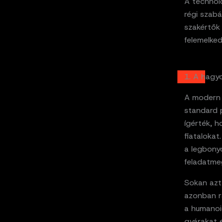
A technoló
régi szabá
szakértők
felemelked
1. A hagy
A modern 
standard 
ígérték, h
fiatalokat
a legbony
feladatme
Sokan azt 
azonban r
a humanoi
gyárakat 