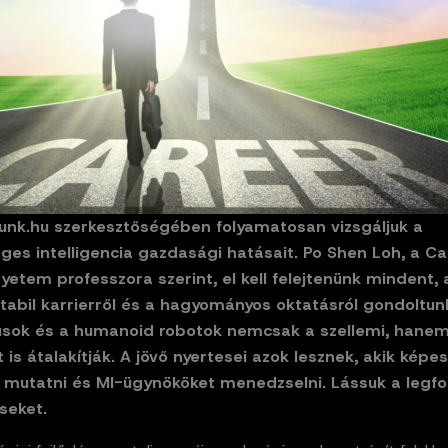
unk.hu szerkesztőségében folyamatosan vizsgáljuk a
es intelligencia gazdasági hatásait. Po Shen Loh, a C
yetem professzora szerint, el kell felejtenünk mindent, 
tabil karrierről és a hagyományos oktatásról gondoltun
sok és a humanoid robotok nemcsak a szellemi, hanem a
is átalakítják. A jövő nyertesei azok lesznek, akik képe
 mutatni és MI-ügynököket menedzselni. Lássuk a legf
seket.