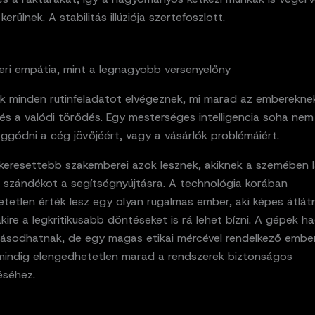
erülnek. A stabilitás illúziója szertefoszlott.
eri empátia, mint a legnagyobb versenyelőny
k minden rutinfeladatot elvégeznek, mi marad az embereknek
és a valódi törődés. Egy mesterséges intelligencia soha nem
ggódni a cég jövőjéért, vagy a vásárlók problémáiért.
gkeresettebb szakemberei azok lesznek, akiknek a szemében l
e szándékot a segítségnyújtásra. A technológia korában
etetlen érték lesz egy olyan rugalmas ember, aki képes átlát
kire a legkritikusabb döntéseket is rá lehet bízni. A gépek h
ásodhatnak, de egy magas etikai mércével rendelkező ember
 mindig elengedhetetlen marad a rendszerek biztonságos
séhez.