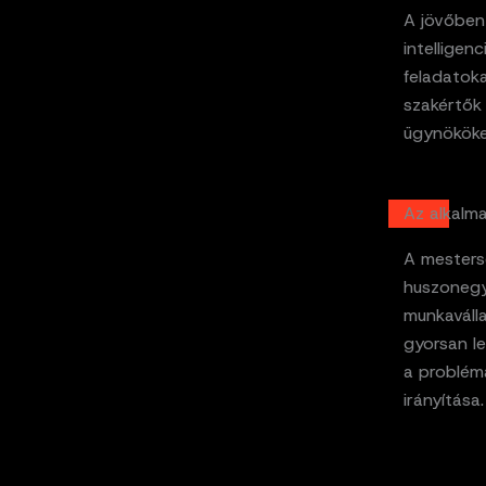
A jövőben
intelligen
feladatok
szakértők 
ügynököket
Az alkalm
A mesters
huszonegye
munkaváll
gyorsan le
a problém
irányítása.