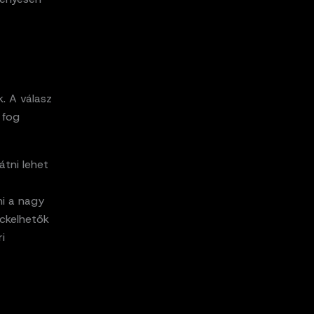
. A válasz
 fog
átni lehet
ni a nagy
ackelhetők
i