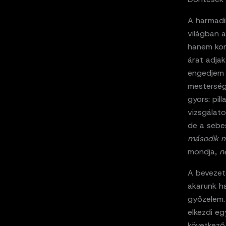
A harmadik
világban 
hanem kon
árat adjak
engedjem e
mestersége
gyors: pil
vizsgálato
de a sebes
második 
mondja,
n
A bevezeté
akarunk ha
győzelem.
elkezdi eg
következő