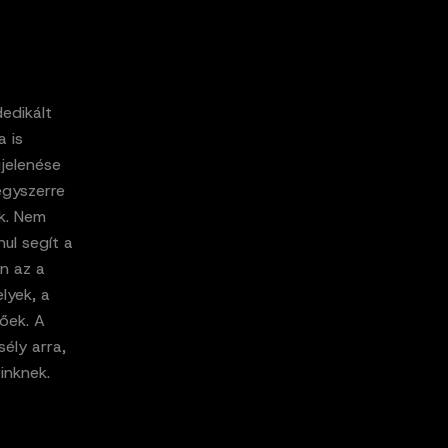
edikált
a is
gjelenése
egyszerre
k. Nem
ul segít a
an az a
lyek, a
őek. A
ély arra,
inknek.