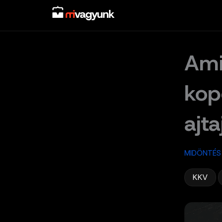
Skip
to
content
Ami
kop
ajta
MIDÖNTÉS
,
KKV