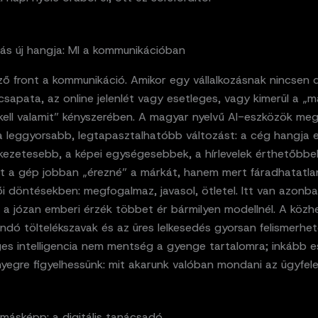
zás új hangja: MI a kommunikációban
ő front a kommunikáció. Amikor egy vállalkozásnak nincsen d
sapata, az online jelenlét vagy esetleges, vagy kimerül a „m
kell valamit” kényszerében. A magyar nyelvű AI-eszközök me
 a leggyorsabb, legtapasztalhatóbb változást: a cég hangja 
tkezetesebb, a képei egységesebbek, a hírlevelek érthetőbbe
rt a gép jobban „érezné” a márkát, hanem mert fáradhatatlan
i döntésekben: megfogalmaz, javasol, ötletel. Itt van azonb
 a józan emberi érzék többet ér bármilyen modellnél. A közhe
dó töltelékszavak és az üres lelkesedés gyorsan felismerhet
es intelligencia nem mentség a gyenge tartalomra; inkább es
yegre figyelhessünk: mit akarunk valóban mondani az ügyfele
másképp: a digitális tanácsadó