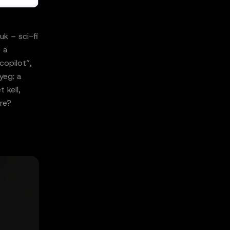
uk – sci-fi
 a
copilot”,
yeg: a
 kell,
re?