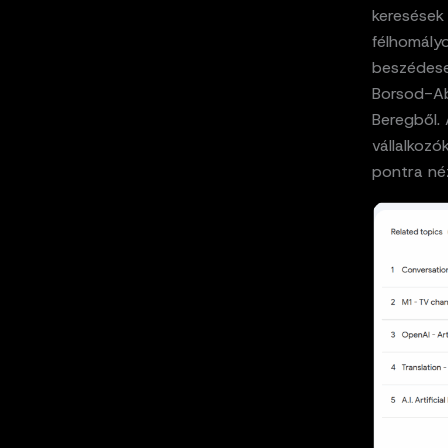
keresések 
félhomály
beszédese
Borsod-A
Beregből. 
vállalkozó
pontra né