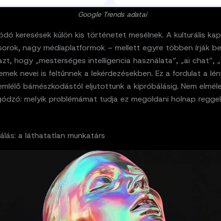
Google Trends adatai
dó keresések külön kis történetet mesélnek. A kulturális kap
sorok, nagy médiaplatformok – mellett egyre többen írják be
zt, hogy „mesterséges intelligencia használata”, „ai chat”, „
mek nevei is feltűnnek a lekérdezésekben. Ez a fordulat a lén
zemlélő bámészkodástól eljutottunk a kipróbálásig. Nem elmélet
ódzó: melyik problémámat tudja ez megoldani holnap reggel
álás: a láthatatlan munkatárs