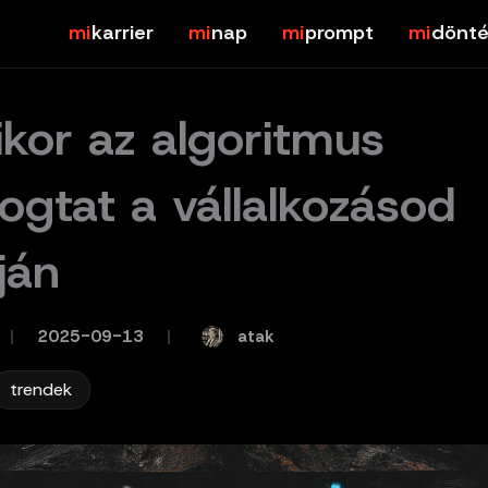
karrier
nap
prompt
dönté
kor az algoritmus
ogtat a vállalkozásod
ján
atak
/
2025-09-13
/
trendek