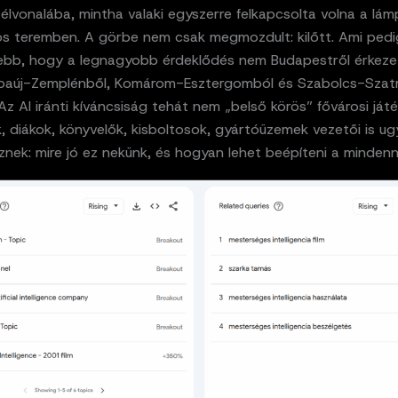
élvonalába, mintha valaki egyszerre felkapcsolta volna a lá
os teremben. A görbe nem csak megmozdult: kilőtt. Ami ped
bb, hogy a legnagyobb érdeklődés nem Budapestről érkeze
baúj-Zemplénből, Komárom-Esztergomból és Szabolcs-Sza
Az AI iránti kíváncsiság tehát nem „belső körös” fővárosi játé
k, diákok, könyvelők, kisboltosok, gyártóüzemek vezetői is u
znek: mire jó ez nekünk, és hogyan lehet beépíteni a minde