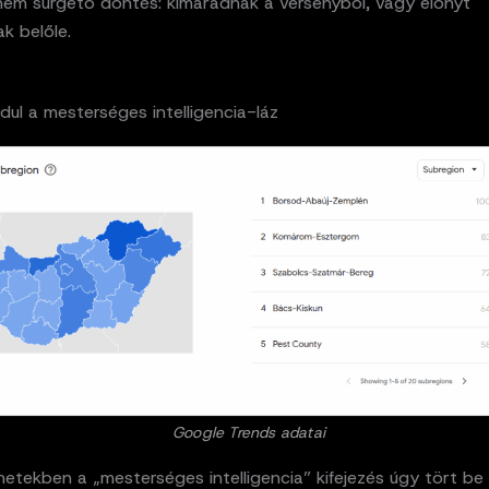
anem sürgető döntés: kimaradnak a versenyből, vagy előnyt
k belőle.
ndul a mesterséges intelligencia-láz
Google Trends adatai
hetekben a „mesterséges intelligencia” kifejezés úgy tört b