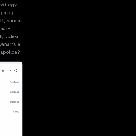
mpát egy
ig még
tt, hanem
tmár-
k; vidéki
gyanarra a
nnapokba?