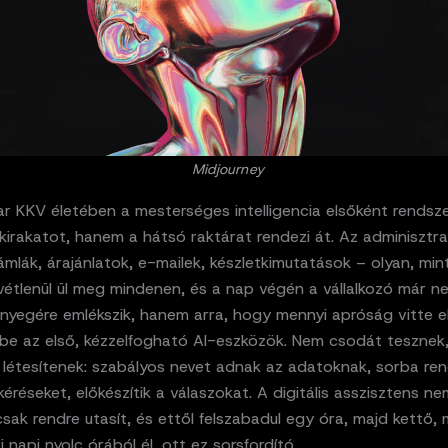
Midjourney
r KKV életében a mesterséges intelligencia elsőként rendsz
 kirakatot, hanem a hátsó raktárat rendezi át. Az adminisztra
ámlák, árajánlatok, e-mailek, készletkimutatások – olyan, min
vétlenül ül meg mindenen, és a nap végén a vállalkozó már n
nyegére emlékszik, hanem arra, hogy mennyi apróság vitte el 
k be az első, kézzelfogható AI-eszközök. Nem csodát teszne
 létesítenek: szabályos nevet adnak az adatoknak, sorba ren
éréseket, előkészítik a válaszokat. A digitális asszisztens ne
csak rendre utasít, és ettől felszabadul egy óra, majd kettő,
i napi nyolc órából él, ott ez sorsfordító.