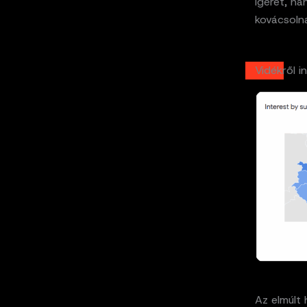
ígéret, h
kovácsolna
Vidékről i
Az elmúlt 