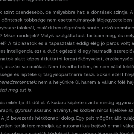
 szint csendesebb, de mélyebbre hat: a döntések szintje. A k
a döntések többsége nem esettanulmányok lábjegyzeteiben s
yhaasztaloknál, családi beszélgetések során, edzőteremben.
? Mikor rendeljek? Melyik szolgáltatást tartsam meg, és mely
l? A táblázatok és a tapasztalat eddig elég jó páros volt; 
s intelligencia ezt a duót egészíti ki egy harmadik szereplőv
lanatok alatt képes átfuttatni forgatókönyveket, érzékenységi
t, árazási variációkat. Nem tévedhetetlen, és nem vállal felel
sége és léptéke új tárgyalópartnerré teszi. Sokan ezért hívj
menedzsmentnek
: nem a helyünkre ül, hanem a vállunk fölé haj
ézd meg ezt is
.
s mikéntje itt dől el. A kudarc képlete szinte mindig ugyana
rapni, gyorsan akarunk látványt, és közben nincs kijelölve az 
 A jó bevezetés hétköznapi dolog. Egy pult mögött álló tula
yetlen területen: mondjuk az automatikus bejövő e-mail válo
 hónapban a számlák kódolását teszi gépre. Harmadik lépésk