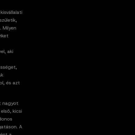
isvállalati
zületik,
 Milyen
iket
a
el, aki
ősséget,
ák
ol, és azt
z: nagyot
első, kicsi
jdonos
gatáson. A
ént a