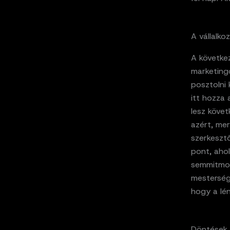
A vállalko
A következ
marketingc
posztolni 
itt hozza
lesz köve
azért, me
szerkesztő
pont, ahol
semmitmon
mesterség
hogy a lén
Döntések 