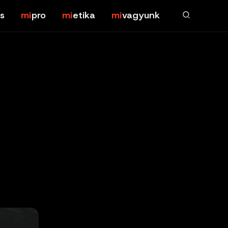
s
pro
etika
vagyunk