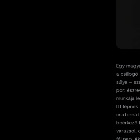
Egy magya
a csillogó
súlya – sz
por: észre
munkája lé
Itt lépne
csatornát
beérkező k
varázsol, 
fél nap. Ak