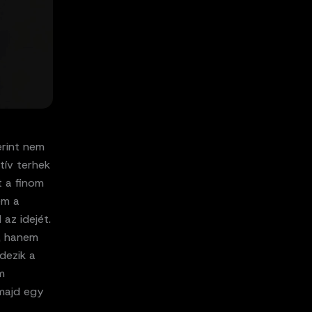
erint nem
tív terhek
t a finom
em a
az idejét.
k, hanem
dezik a
m
 majd egy