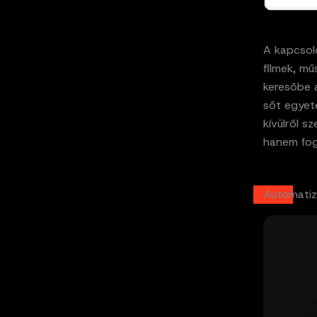
A kapcsoló
filmek, mű
keresőbe a
sőt egyete
kívülről s
hanem fog
Automatiz