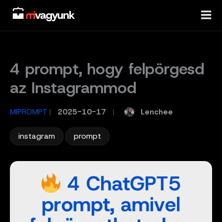
Skip
to
content
4 prompt, hogy felpörgesd
az Instagrammod
Lenchee
MIPROMPT
/
2025-10-17
/
,
instagram
prompt