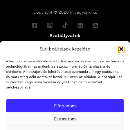
Copyright © 2026 mivagyunk.hu.
Szabályzatok
Általános Felhasználási Feltételek
Süti beállítások kezelése
A legjobb felhasználói élmény biztosítása érdekében sütiket és hasonló
Adatkezelési Tájékoztató
technológiákat használunk az eszközinformációk tárolására és
elérésére. A hozzájárulás lehetővé teszi számunkra, hogy statisztikai
Impresszum
és marketing célú adatokat kezeljünk ezen az oldalon. A hozzájárulás
elutasítása vagy visszavonása egyes funkciók működését
befolyásolhatja.
Cookie Policy (EU)
Elfogadom
Kapcsolat
Elutasítom
hello@mivagyunk.hu