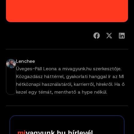
Lenchee
Üveges-Páll Leona a mivagyunk.hu szerkesztője.
Közgazdász háttérrel, gyakorlati hanggal ír az MI
hétköznapi használatáról, karrierről, hírekről. Ha ő
kezel egy témát, menthető a hype nélkül.
vagyunk.hu hírlevél